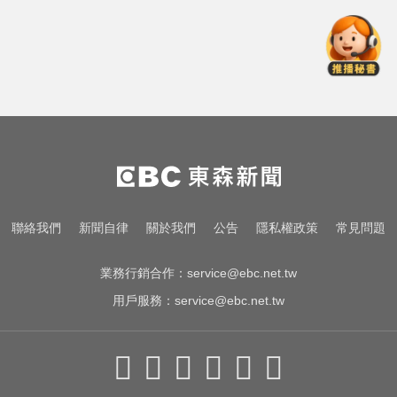
川普嗆伊朗若不開放荷莫茲海峽 將
祭「二戰後最大攻擊」
國中暑輔悲劇！小六升國一男學生
折斷掃把刺傷女師 右眼恐失明
10共機、6共艦擾台！6架次越中線
侵中部西南空域
川普嗆伊朗若不開放荷莫茲海峽 將
聯絡我們
新聞自律
關於我們
公告
隱私權政策
常見問題
祭「二戰後最大攻擊」
業務行銷合作：
service@ebc.net.tw
用戶服務：
service@ebc.net.tw