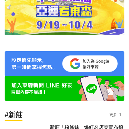
#新莊
更多
新莊「粉條妹」爆紅名店突宣布熄