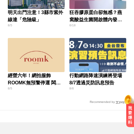
明天出門注意！3縣市紫外
狂吞膠原蛋白卻無感？燕
線達「危險級」
窩酸益生菌開啟體內發光
8/5
6/18
燈泡
經營六年！網拍服飾
行動網路降速演練將登場
ROOMK無預警停運 闆娘
8/7透過災防訊息預告
8/5
8/6
發聲
Recommended by
10共機、6共艦擾台！6架次越中線
侵中部西南空域