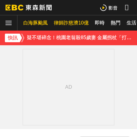
不斷更新／白海豚逼近！多個航班受影響 異動一次看
白海豚颱風
律師詐慈濟10億
即時
熱門
「白海豚」逼近！最新暴風圈侵襲率曝 一縣市達59％
生活
疑不堪碎念！桃園老翁殺85歲妻 金屬拐杖「打斷成兩截」
快訊
《理財達人秀》X 安聯投信免費講座報名中！搶先卡位 2027
下載東森App，隨時掌握天下大小事！
慈濟疫苗採購遭詐10.6億！蔡英文曝「當年最難決定」