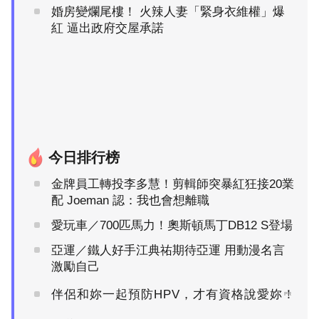
婚房變爛尾樓！ 火辣人妻「緊身衣維權」爆
紅 逼出政府交屋承諾
今日排行榜
金牌員工轉投李多慧！剪輯師突暴紅狂接20業
配 Joeman 認：我也會想離職
愛玩車／700匹馬力！奧斯頓馬丁DB12 S登場
亞運／鐵人好手江典祐期待亞運 用動漫名言
激勵自己
伴侶和妳一起預防HPV，才有資格說愛妳！
PR