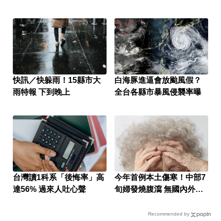
快訊／快躲雨！15縣市大
白海豚進逼會放颱風假？
雨特報 下到晚上
全台各縣市暴風侵襲率曝
台灣讀1科系「後悔率」高
今年首例本土傷寒！中部7
達56% 過來人吐心聲
旬婦發燒腹瀉 無國內外旅
遊史
Recommended by