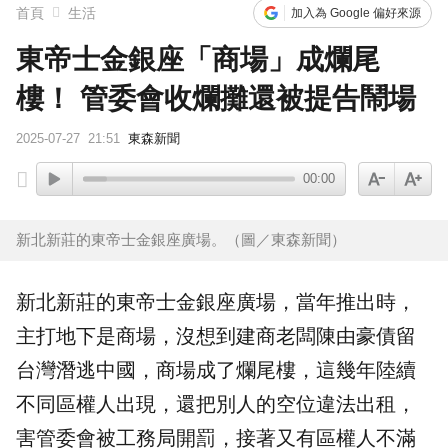
首頁
生活
加入為 Google 偏好來源
東帝士金銀座「商場」成爛尾
樓！ 管委會收爛攤還被提告鬧場
2025-07-27
21:51
東森新聞
00:00
新北新莊的東帝士金銀座廣場。（圖／東森新聞）
新北
新莊
的
東帝士金銀座廣場
，當年推出時，
主打地下是
商場
，沒想到建商老闆陳由豪債留
台灣潛逃中國，商場成了
爛尾樓
，這幾年陸續
不同區權人出現，還把別人的空位違法出租，
害管委會被工務局開罰，接著又有區權人不滿