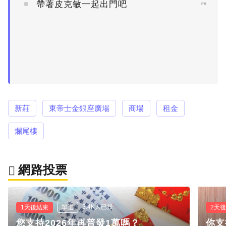
帶著皮克敏一起出門吧
PR
新莊
東帝士金銀座廣場
商場
租金
爛尾樓
網路投票
3.4K人已投
1天後結束
單選
2天
您支持2026年再普發1萬嗎？
你支