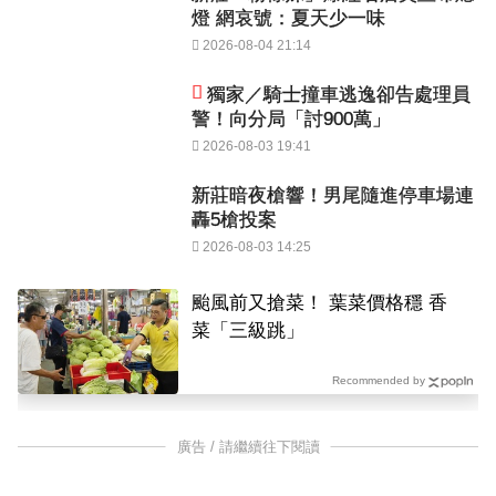
燈 網哀號：夏天少一味
2026-08-04 21:14
獨家／騎士撞車逃逸卻告處理員
警！向分局「討900萬」
2026-08-03 19:41
新莊暗夜槍響！男尾隨進停車場連
轟5槍投案
2026-08-03 14:25
颱風前又搶菜！ 葉菜價格穩 香
菜「三級跳」
Recommended by
廣告 / 請繼續往下閱讀