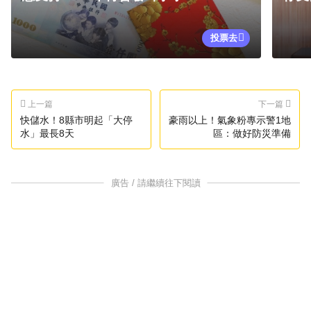
投票去
上一篇
下一篇
快儲水！8縣市明起「大停
豪雨以上！氣象粉專示警1地
水」最長8天
區：做好防災準備
廣告 / 請繼續往下閱讀