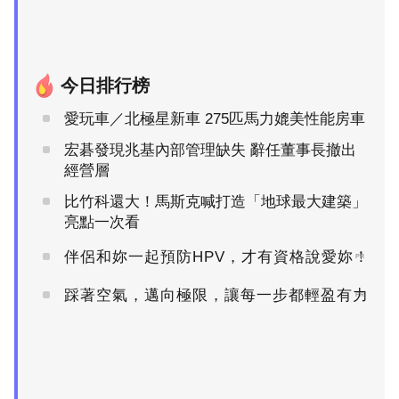
今日排行榜
愛玩車／北極星新車 275匹馬力媲美性能房車
宏碁發現兆基內部管理缺失 辭任董事長撤出
經營層
比竹科還大！馬斯克喊打造「地球最大建築」
亮點一次看
伴侶和妳一起預防HPV，才有資格說愛妳！
PR
踩著空氣，邁向極限，讓每一步都輕盈有力
PR