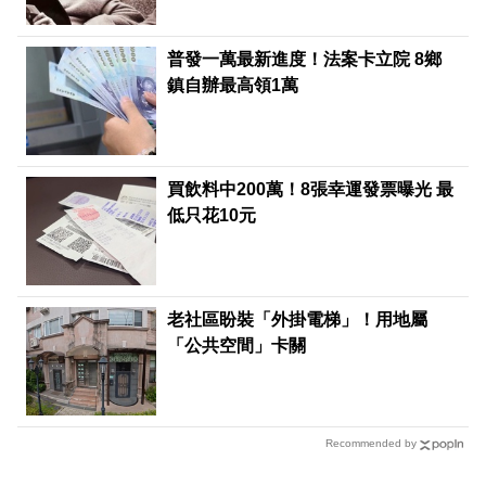
普發一萬最新進度！法案卡立院 8鄉
鎮自辦最高領1萬
買飲料中200萬！8張幸運發票曝光 最
低只花10元
老社區盼裝「外掛電梯」！用地屬
「公共空間」卡關
Recommended by