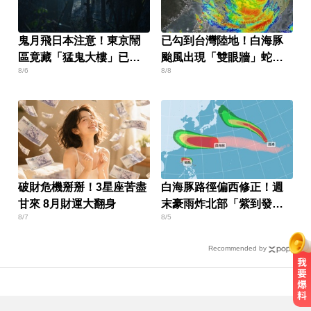
鬼月飛日本注意！東京鬧
已勾到台灣陸地！白海豚
區竟藏「猛鬼大樓」已奪
颱風出現「雙眼牆」蛇行
8/6
8/8
14命
擺盪
破財危機掰掰！3星座苦盡
白海豚路徑偏西修正！週
甘來 8月財運大翻身
末豪雨炸北部「紫到發
8/7
8/5
白」
Recommended by
千金股跌落神壇！國巨收540元 分