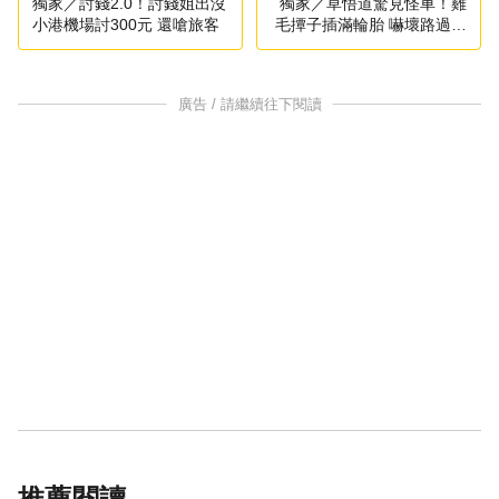
獨家／討錢2.0！討錢姐出沒
獨家／草悟道驚見怪車！雞
小港機場討300元 還嗆旅客
毛撢子插滿輪胎 嚇壞路過民
眾
廣告 / 請繼續往下閱讀
推薦閱讀