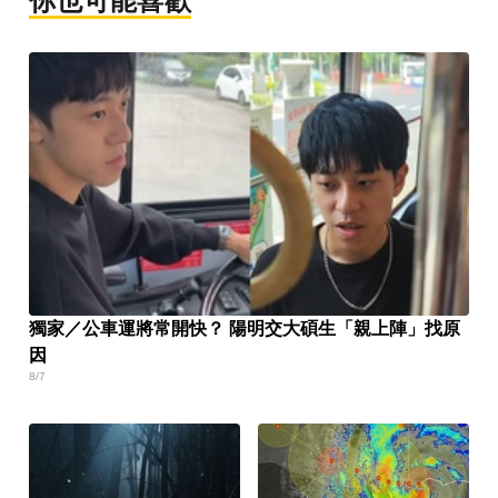
你也可能喜歡
獨家／公車運將常開快？ 陽明交大碩生「親上陣」找原
因
8/7