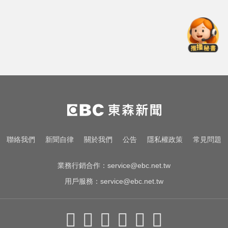
析師：只是剛開始
高雄恐怖車禍！電動車失控連撞13
車 車頭嚴重變形
NBA／灰熊前鋒克拉克死因出爐 法
醫認定毒品意外
千金股跌落神壇！國巨收540元 分
析師：只是剛開始
高雄恐怖車禍！電動車失控連撞13
聯絡我們
新聞自律
關於我們
公告
隱私權政策
常見問題
車 車頭嚴重變形
業務行銷合作：
service@ebc.net.tw
用戶服務：
service@ebc.net.tw