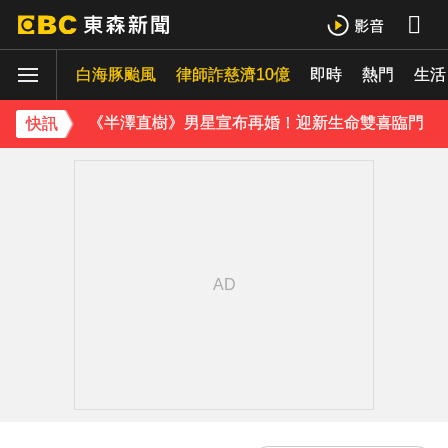
白海豚颱風逼近 氣象署：本島發陸警機率低
白海豚颱風
律師詐慈濟10億
即時
熱門
《理財達人秀》X 安聯投信免費講座報名中！搶先卡位 2027
生活
《半澤直樹》男星宣布再婚！迎新生命雙喜臨門
快訊
下載東森App，隨時掌握天下大小事！
今晚回家注意！台中清水今夜「送肉粽」路線跨彰化4鄉鎮