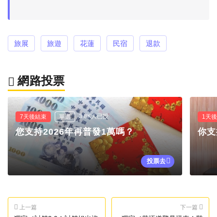
旅展
旅遊
花蓮
民宿
退款
網路投票
3.8K人已投
7天後結束
單選
1天
您支持2026年再普發1萬嗎？
你支
投票去
上一篇
下一篇