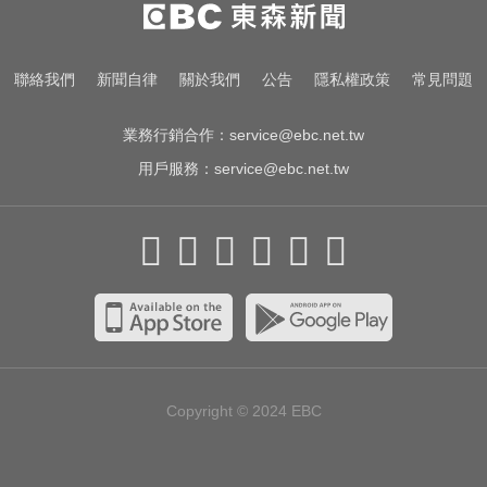
停更1個月全面復工！蔡阿嘎甩抄襲
爭議「開拍新企劃」二伯IG也更新
白海豚來襲又有「颱風整備假」？
聯絡我們
新聞自律
關於我們
公告
隱私權政策
常見問題
蔣：六日恐有豪雨
業務行銷合作：
service@ebc.net.tw
用戶服務：
service@ebc.net.tw
Copyright © 2024
EBC