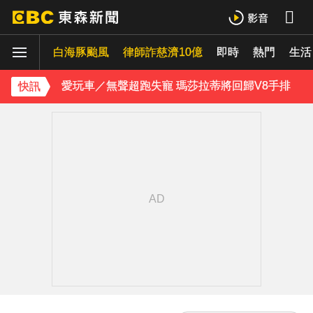
貨車失控撞上民宅 車頭撞凹駕駛傷重不治
白海豚颱風
律師詐慈濟10億
即時
熱門
生活
喉嚨痛別輕忽！醫揭口咽癌4警訊 不菸不酒也可能中招
愛玩車／無聲超跑失寵 瑪莎拉蒂將回歸V8手排
快訊
《理財達人秀》X 安聯投信免費講座報名中！搶先卡位 2027
埃及知名女星涉販毒！ 遭「判死刑」震撼社會
下載東森App，隨時掌握天下大小事！
獨家／碰碰碰！「伍萬、六筒、八條」從天降 險砸路過民眾