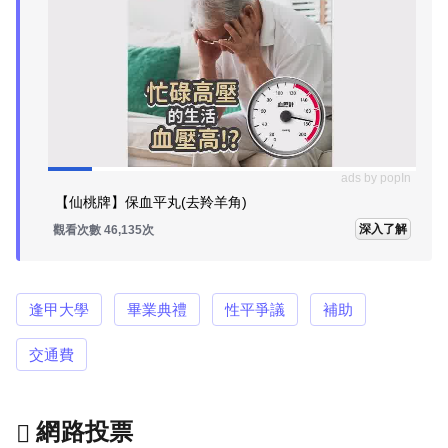
ads by popIn
【仙桃牌】保血平丸(去羚羊角)
深入了解
觀看次數 46,135次
逢甲大學
畢業典禮
性平爭議
補助
交通費
網路投票