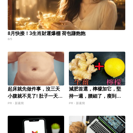
8月快接！3生肖財運爆棚 荷包賺飽飽
8/5
起床就先做件事，沒三天
減肥首選，檸檬加它，堅
小腹就不見了! 肚子一天天
持一週，腰細了，瘦到你
變小！
懷疑人生
PR・新素簡
PR・新素簡