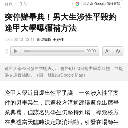
首頁
生活
加入為 Google 偏好來源
突停辦畢典！男大生涉性平毀約
逢甲大學曝彌補方法
2025-06-10
12:41
實習編輯 王妤倢
00:00
逢甲大學今日發布聲明表示，將於6月20日補辦畢業典禮，並提
供交通費補助。（圖／翻攝自Google Map）
逢甲大學
近日爆出
性平爭議
，一名涉入性平案
件的男畢業生，原遭校方溝通建議避免出席
畢
業典禮
，但該名男學生仍堅持到場，導致校方
在典禮當天臨時決定取消活動，引發在場師生