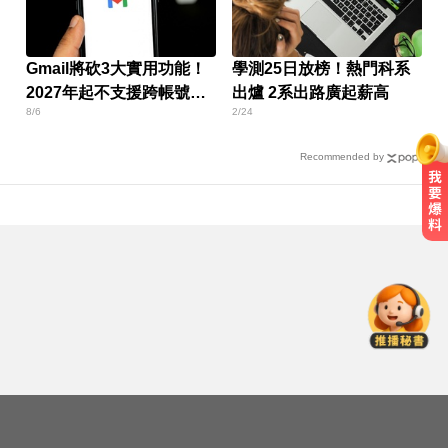
Gmail將砍3大實用功能！
學測25日放榜！熱門科系
2027年起不支援跨帳號寄
出爐 2系出路廣起薪高
8/6
2/24
信
Recommended by
停更1個月全面復工！蔡阿嘎甩抄襲
爭議「開拍新企劃」二伯IG也更新
白海豚來襲又有「颱風整備假」？
蔣：六日恐有豪雨
台中恐怖車禍！婦人遭大貨車猛撞
下半身重創身亡