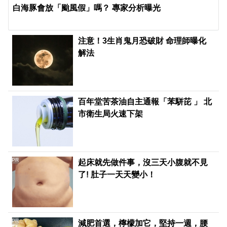
白海豚會放「颱風假」嗎？ 專家分析曝光
注意！3生肖鬼月恐破財 命理師曝化
解法
百年堂苦茶油自主通報「苯駢芘 」 北
市衛生局火速下架
PR
起床就先做件事，沒三天小腹就不見
了! 肚子一天天變小！
PR
減肥首選，檸檬加它，堅持一週，腰