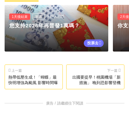
3.2K人已投
1天後結束
單選
2天
您支持2026年再普發1萬嗎？
你支
投票去
上一篇
下一篇
熱帶低壓生成！「蝴蝶」最
出國要提早！桃園機場「新
快明增強為颱風 影響時間曝
措施」 晚到恐影響登機
廣告 / 請繼續往下閱讀