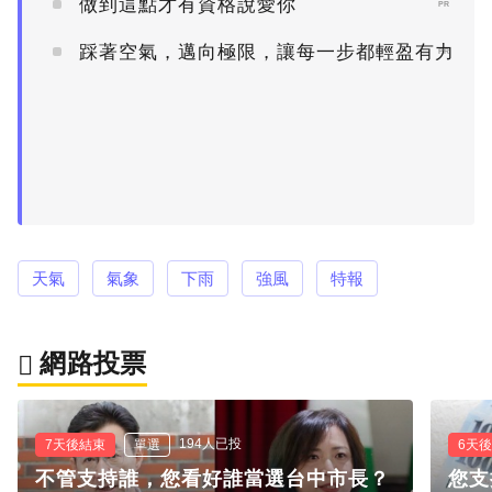
做到這點才有資格說愛你
PR
踩著空氣，邁向極限，讓每一步都輕盈有力
PR
天氣
氣象
下雨
強風
特報
網路投票
194人已投
7天後結束
單選
6天
不管支持誰，您看好誰當選台中市長？
您支