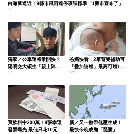
白海豚逼近！9縣市風雨達停班課標準「1縣市宣布了」
8/8
獨家／公車運將常開快？
爸媽快看！2筆育兒補助可
陽明交大碩生「親上陣」
「疊加請領」最高可領1.2
8/7
5/21
找原因
萬
買飲料中200萬！8張幸運
新／又一熱帶低壓生成！
發票曝光 最低只花10元
最快今晚成颱「琵鷺」恐