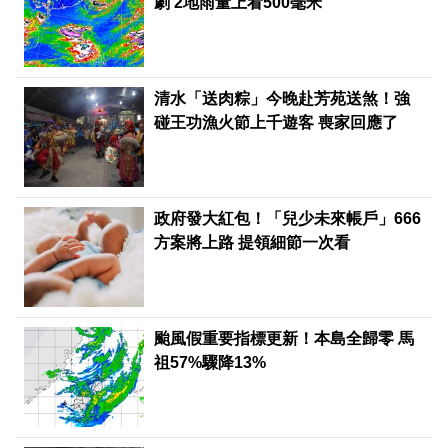
劇 2地雨量上看500毫米
清水「送肉粽」今晚赴芳苑送煞！強
碰王功漁火節上千遊客 喪家回應了
政府發大紅包！「兒少未來帳戶」666
方案將上路 提領細節一次看
颱風假重要指標更新！本島全歸零 馬
祖57%驟降13%