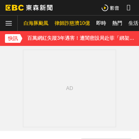
八點檔女神美照遭放大腳趾！被酸「暗沉皺褶」本人無奈回應
白海豚颱風
律師詐慈濟10億
即時
熱門
生活
庹宗康資產全給老婆！「名下只剩1台車」結婚15年保鮮秘訣曝
百萬網紅失蹤3年遇害！遭閨密設局赴菲「綁架撕票」千萬贖金救不回
快訊
下載東森App，隨時掌握天下大小事！
獨家／「白海豚」襲泰安！苗62線落石不斷 遊客急下山