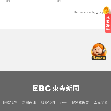
8/4
8/9
三颱共舞
Recommended by
無懼白海豚風雨！企聯父親節回歸
張庭瑜、張正韋用勝利感謝老爸
MLB／大谷10局致勝安當救世主！
道奇險勝響尾蛇終止7連敗
MLB／費爾柴德一度成自由球員 簽
小聯盟約重回水手3A
無懼白海豚風雨！企聯父親節回歸
張庭瑜、張正韋用勝利感謝老爸
MLB／大谷10局致勝安當救世主！
聯絡我們
新聞自律
關於我們
公告
隱私權政策
常見問題
道奇險勝響尾蛇終止7連敗