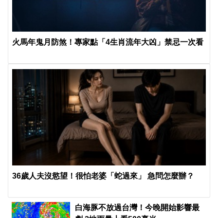
火馬年鬼月防煞！專家點「4生肖流年大凶」禁忌一次看
36歲人夫沒慾望！很怕老婆「蛇過來」 急問怎麼辦？
白海豚不放過台灣！今晚開始影響最