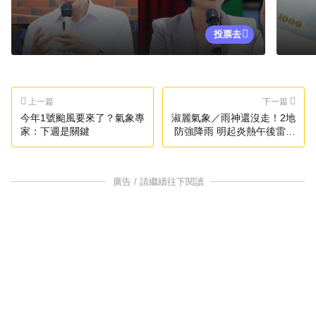
投票去
上一篇
下一篇
今年1號颱風要來了？氣象專
淑麗氣象／雨神還沒走！2地
家：下週是關鍵
防強降雨 明起炎熱午後雷陣
雨
廣告 / 請繼續往下閱讀