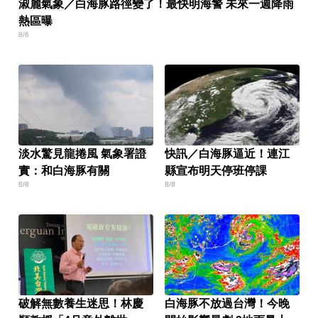
淑麗氣象／白海豚路徑變了！最快明海警 未來一週降雨
熱區曝
8/6
淡水驚見龍捲風 氣象署證
快訊／白海豚逼近！連江
實：和白海豚有關
縣宣布明天停班停課
8/8
8/8
破解無數養生迷思！林慶
白海豚不放過台灣！今晚