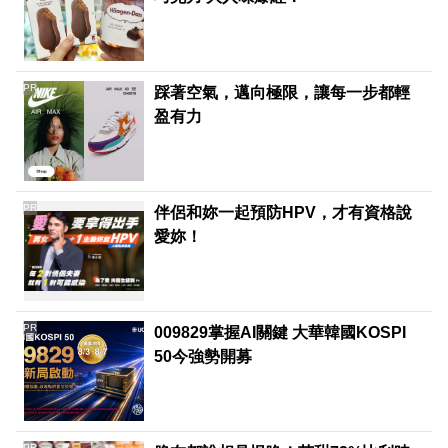
PR
踩著空氣，邁向極限，讓每一步都輕
盈有力
PR
伴侶和妳一起預防HPV，才有資格說
愛妳！
PR
009829掌握AI關鍵 大華韓國KOSPI
50今強勢開募
PR