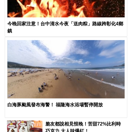
今晚回家注意！台中清水今夜「送肉粽」路線跨彰化4鄉
鎮
白海豚颱風發布海警！ 福隆海水浴場暫停開放
PR
脆友都說相見恨晚！苦甜72%比利時
巧克力 大人味爆紅！