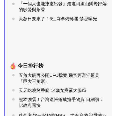
「一個人也能療癒出發」走進阿里山樂野部落
的歌聲與茶香
天赦日要來了！6生肖準備轉運 禁忌曝光
今日排行榜
五角大廈再公開UFO檔案 飛官阿富汗驚見
「巨大三角形」
天天吃燒烤香腸 14歲女竟罹大腸癌
熊本強震！台灣送帳篷成搶手物資 日網讚：
比政府還快
伴侶和妳一起預防HPV，才有資格說愛妳！
PR