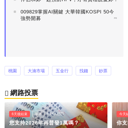
009829掌握AI關鍵 大華韓國KOSPI 50今
強勢開募
PR
桃園
大湳市場
五金行
找錢
鈔票
網路投票
4.1K人已投
6天後結束
單選
今天
您支持2026年再普發1萬嗎？
你支