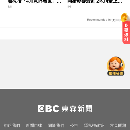
順教授「4月意外離世」女
開始影響最劇 2地雨量上看
8/8
8/8
兒悲痛證實
500毫米
Recommended by
隔夜菜藏致命危機？醫揭預防食物
中毒關鍵
台指期夜盤狂飆736點 專家揭反彈
契機上看48000點
奧運、世界盃「性招待裁判」 南韓
足協報公帳被抓包
隔夜菜藏致命危機？醫揭預防食物
中毒關鍵
台指期夜盤狂飆736點 專家揭反彈
聯絡我們
新聞自律
關於我們
公告
隱私權政策
常見問題