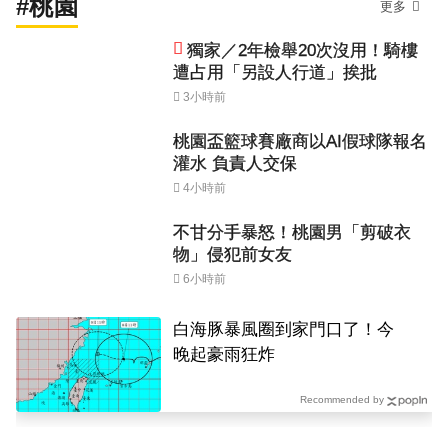
#桃園
更多
獨家／2年檢舉20次沒用！騎樓
遭占用「另設人行道」挨批
3小時前
桃園盃籃球賽廠商以AI假球隊報名
灌水 負責人交保
4小時前
不甘分手暴怒！桃園男「剪破衣
物」侵犯前女友
6小時前
白海豚暴風圈到家門口了！今
晚起豪雨狂炸
Recommended by