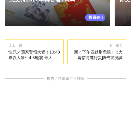
投票去
上一篇
下一篇
快訊／國家警報大響！10:48
新／下午四點別慌張！ 3大
嘉義大發生4.5地震 最大震
電信將進行災防告警測試
度4級
廣告 / 請繼續往下閱讀