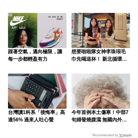
PR
踩著空氣，邁向極限，讓
想要啦啦隊女神李珠珢毛
每一步都輕盈有力
巾先喝這杯！ 新北循環杯
做環保還能抽好禮
台灣讀1科系「後悔率」高
今年首例本土傷寒！中部7
達56% 過來人吐心聲
旬婦發燒腹瀉 無國內外旅
遊史
Recommended by