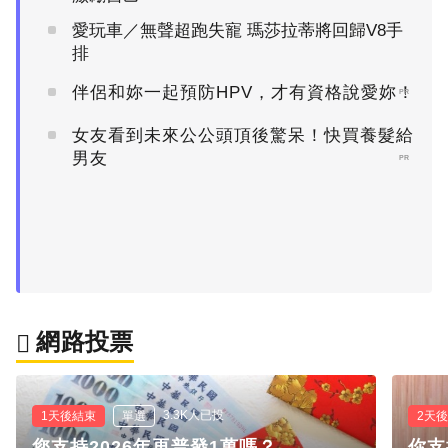
愛玩車／無聲超跑失寵 瑪莎拉蒂將回歸V8手
排
伴侶和妳一起預防HPV，才有資格說愛妳！
PR
女友看到未來公公頭頂後驚呆！快買養髮給
男友
PR
網路投票
3.3K人已投
1天後結束
單選
2天
您支持2026年再普發1萬嗎？
你支