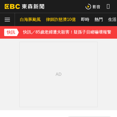
白海豚進逼沖繩鹿兒島 強風豪雨26萬人撤離
白海豚颱風
律師詐慈濟10億
即時
熱門
採購疫苗遭詐騙 慈濟委任律師發聲明：不排除民事求償
生活
快訊／85歲老婦遭夫殺害！疑孫子目睹嚇壞報警
快訊
白海豚颱風移動變慢！專家：影響時間拉長 北台恐迎狂風暴雨
《理財達人秀》X 安聯投信免費講座報名中！搶先卡位 2027
下載東森App，隨時掌握天下大小事！
明年起0~18歲「每月領5千」 賴清德喊：此時不生待何時