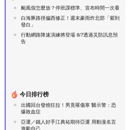
颱風假怎麼放？停班課標準、宣布時間一次看
白海豚路徑偏西修正！週末豪雨炸北部「紫到
發白」
行動網路降速演練將登場 8/7透過災防訊息預
告
今日排行榜
出國回台發燒狂拉！男竟罹傷寒 醫示警：恐
爆敗血症
亞運／鐵人好手江典祐期待亞運 用動漫名言
激勵自己