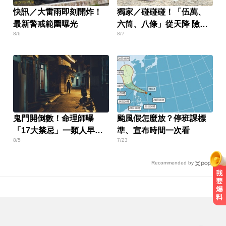
快訊／大雷雨即刻開炸！
獨家／碰碰碰！「伍萬、
最新警戒範圍曝光
六筒、八條」從天降 險砸
8/6
8/7
路過民眾
鬼門開倒數！命理師曝
颱風假怎麼放？停班課標
「17大禁忌」一類人早點
準、宣布時間一次看
8/5
7/23
回家
Recommended by
加拿大2飛機空中相撞！ 1人墜池塘
身亡