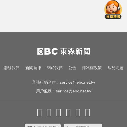
尼斯湖水怪又現身！遊湖拍到「神
秘生物頭部」官方證實了
台中恐怖車禍！婦人遭大貨車猛撞
下半身重創身亡
加拿大2飛機空中相撞！ 1人墜池塘
身亡
尼斯湖水怪又現身！遊湖拍到「神
聯絡我們
新聞自律
關於我們
公告
隱私權政策
常見問題
秘生物頭部」官方證實了
業務行銷合作：
service@ebc.net.tw
用戶服務：
service@ebc.net.tw