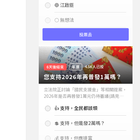
🔵 江啟臣
⚪ 無想法
投票去
4.5K人已投
6天後結束
單選
您支持2026年再普發1萬嗎？
立法院正討論「國民支援金」等相關提案，
2026年是否再普發1萬元仍待審議(請見下
方新聞)。如果2026年再普發1萬元，你支
👍 支持，全民都該領
持嗎？
💲 支持，但能發2萬嗎？
💰 支持，但應排富