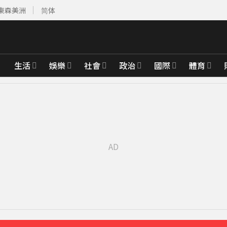
東森美洲
简体
生活
娛樂
社會
政治
國際
體育
人妻女星 她認了：心很酸
36分鐘前
褶」本人無奈回應