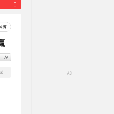
好來源
贏
G）