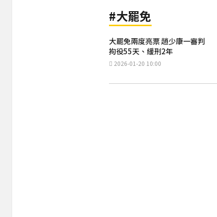
#大罷免
大罷免兩度亮票 趙少康一審判
拘役55天、緩刑2年
2026-01-20 10:00