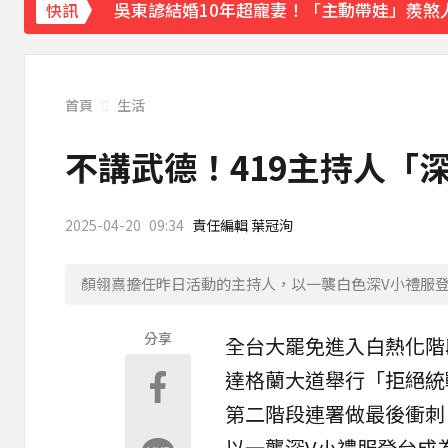
吳東諺結婚10年超寵妻！「主動帶娃」羨煞
快訊
首頁
生活
不講武德！419主持人「深
2025-04-20
09:34
責任編輯 葉冠洵
顏翎熹擔任昨日活動的主持人，以一襲白色深V小禮服登台，高
分享
全台
大罷免
進入白熱化階
達格蘭大道舉行「拒絕統
第二階段連署做最後衝刺
以一襲深V小禮服登台成