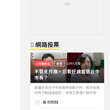
網路投票
224人已投
7天後結束
單選
不管支持誰，您看好誰當選台中
市長？
距離年底台中市長選舉倒數計時，藍綠兩黨
的角力戰越演越烈，根據艾普羅行銷市場研
究公司進行的最新台中市長民調結果也出爐
🟢 何欣純
(詳情請見下方新聞)。而不管支持誰，您看
好誰當選台中市長？