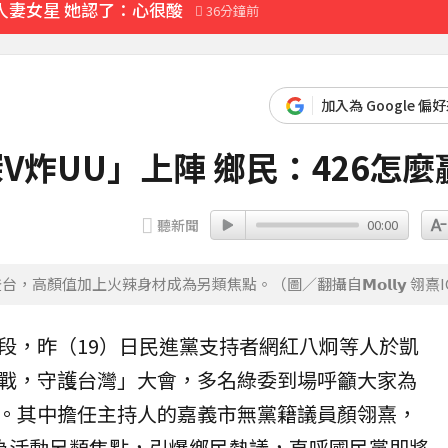
人妻女星 她認了：心很酸
36分鐘前
加入為 Google 偏
V炸UU」上陣 鄉民：426怎麼
聽新聞
00:00
顏值加上火辣身材成為另類焦點。（圖／翻攝自𝗠𝗼𝗹𝗹𝘆 翎熹I
段，昨（19）日
民進黨
支持者網紅八炯等人於凱
戰，守護台灣」大會，多名綠委到場呼籲大家為
。其中擔任主持人的嘉義市無黨籍議員
顏翎熹
，
為活動另類焦點，引爆鄉民熱議，直呼
國民黨
即將