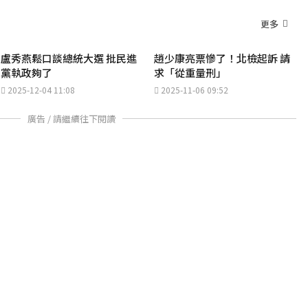
更多
盧秀燕鬆口談總統大選 批民進
趙少康亮票慘了！北檢起訴 請
黨執政夠了
求「從重量刑」
2025-12-04 11:08
2025-11-06 09:52
廣告 / 請繼續往下閱讀