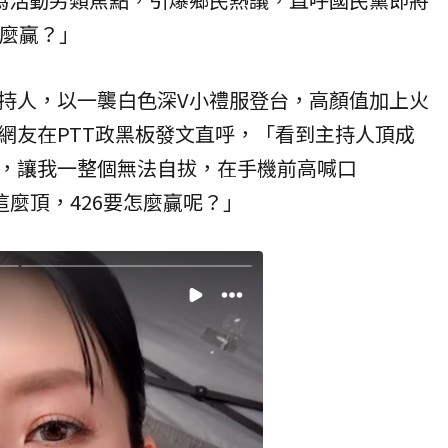
怎麼贏？」
持人，以一襲白色深V小禮服登台，高顏值加上火
網友在
PTT
政黑板發文直呼，「看到主持人頂成
，讓我一整個無法自拔，在手機前高喊口
這麼頂，426要怎麼贏呢？」