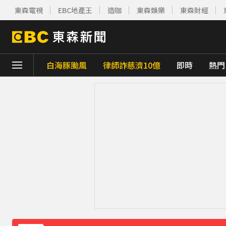
東森電視
EBC地產王
造咖
東森娛樂
東森財經
白海豚颱風
律師詐慈濟10億
即時
熱門
下載東森App，隨時掌握天下大小事！
吳東諺結婚10年超寵妻！「主動帶娃」羨煞
八點檔女神美照遭放大腳趾！被酸「暗沉皺
下載東森App，隨時掌握天下大小事！