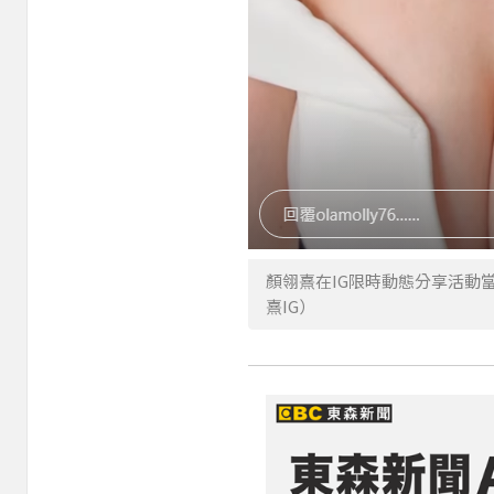
顏翎熹在IG限時動態分享活動當天的
熹IG）