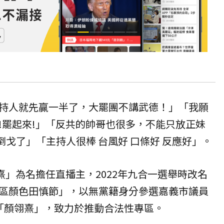
持人就先贏一半了，大罷團不講武德！」「我願
!罷起來!」「反共的帥哥也很多，不能只放正妹
倒戈了」「主持人很棒 台風好 口條好 反應好」。
 翎熹」為名擔任直播主，2022年九合一選舉時改名
區顏色田慎節」，以無黨籍身分參選嘉義市議員
「顏翎熹」，致力於推動合法性專區。