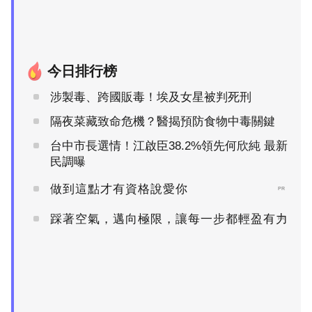
今日排行榜
涉製毒、跨國販毒！埃及女星被判死刑
隔夜菜藏致命危機？醫揭預防食物中毒關鍵
台中市長選情！江啟臣38.2%領先何欣純 最新
民調曝
做到這點才有資格說愛你
PR
踩著空氣，邁向極限，讓每一步都輕盈有力
PR