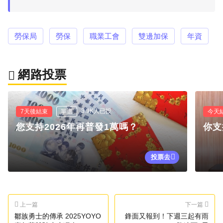
勞保局
勞保
職業工會
雙邊加保
年資
網路投票
3.9K人已投
7天後結束
單選
今天
您支持2026年再普發1萬嗎？
你支
投票去
上一篇
下一篇
鄒族勇士的傳承 2025YOYO
鋒面又報到！下週三起有雨