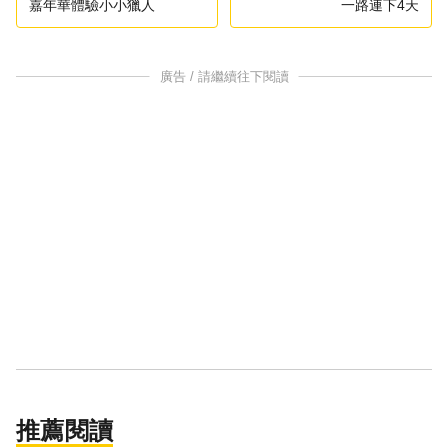
嘉年華體驗小小獵人
一路連下4天
廣告 / 請繼續往下閱讀
推薦閱讀