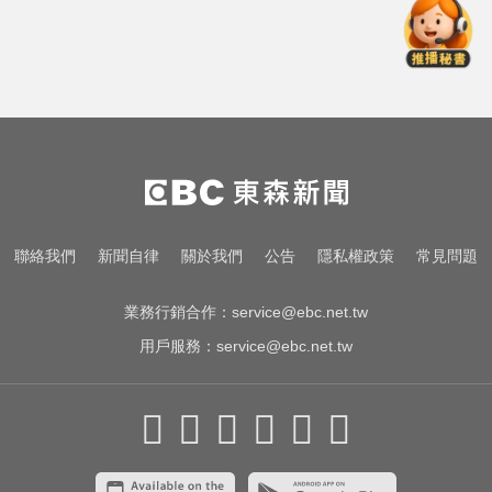
女藝人遭經紀人「車內侵犯」 錄音
檔成鐵證
錯過「末班車」留宿男網友家！ 她
慘遭性侵2次
奧運、世界盃「性招待裁判」 南韓
足協報公帳被抓包
女藝人遭經紀人「車內侵犯」 錄音
聯絡我們
新聞自律
關於我們
公告
隱私權政策
常見問題
檔成鐵證
業務行銷合作：
service@ebc.net.tw
用戶服務：
service@ebc.net.tw