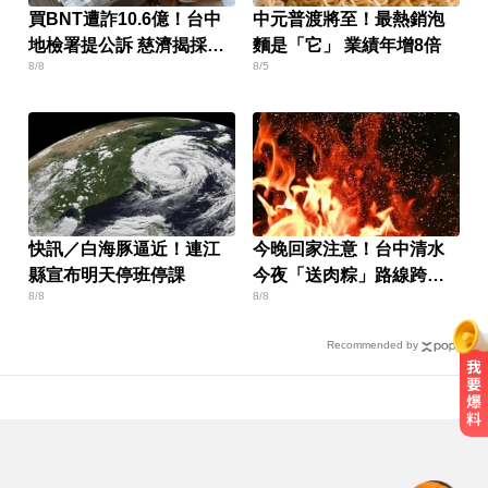
買BNT遭詐10.6億！台中
中元普渡將至！最熱銷泡
地檢署提公訴 慈濟揭採購
麵是「它」 業績年增8倍
8/8
8/5
細節
快訊／白海豚逼近！連江
今晚回家注意！台中清水
縣宣布明天停班停課
今夜「送肉粽」路線跨彰
8/8
8/8
化4鄉鎮
Recommended by
奧運、世界盃「性招待裁判」 南韓
足協報公帳被抓包