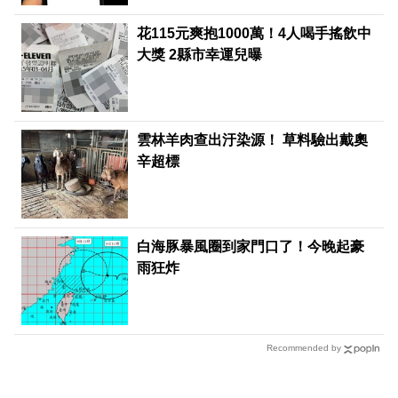
花115元爽抱1000萬！4人喝手搖飲中
大獎 2縣市幸運兒曝
雲林羊肉查出汙染源！ 草料驗出戴奧
辛超標
白海豚暴風圈到家門口了！今晚起豪
雨狂炸
Recommended by