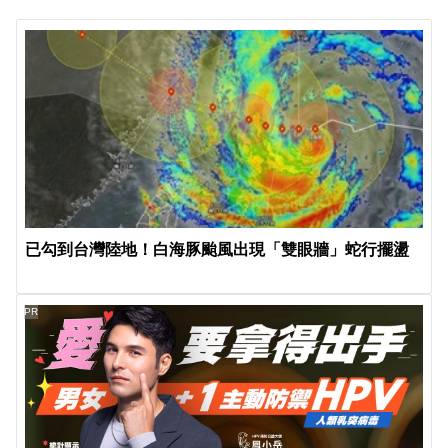
已勾到台灣陸地！白海豚颱風出現「雙眼牆」蛇行擺盪
PR