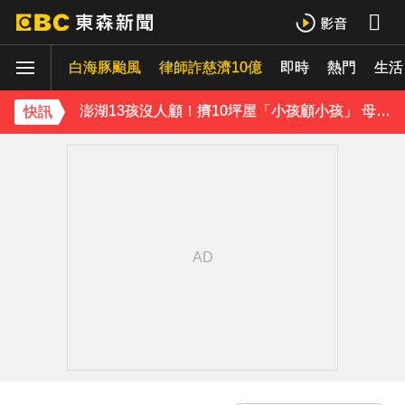
獨家／女拒付4百洗頭費！ 髮廊老闆怒：洗「霸王頭」
白海豚颱風
律師詐慈濟10億
即時
熱門
生活
才準備出家！昔泰國男團成員溺斃 背包藏20公斤重物
澎湖13孩沒人顧！擠10坪屋「小孩顧小孩」 母離家帶走補助金
快訊
白海豚逼近！9縣市風雨達停班課標準「1縣市宣布了」
《理財達人秀》X 安聯投信免費講座報名中！搶先卡位 2027
下載東森App，隨時掌握天下大小事！
台指期夜盤狂飆736點 專家揭反彈契機上看48000點