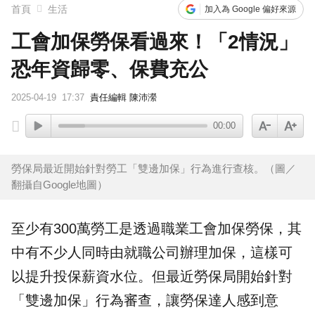
首頁
生活
加入為 Google 偏好來源
工會加保勞保看過來！「2情況」
恐年資歸零、保費充公
2025-04-19
17:37
責任編輯 陳沛瀠
00:00
勞保局最近開始針對勞工「雙邊加保」行為進行查核。（圖／
翻攝自Google地圖）
至少有300萬勞工是透過
職業工會
加保
勞保
，其
中有不少人同時由就職公司辦理加保，這樣可
以提升投保薪資水位。但最近
勞保局
開始針對
「
雙邊加保
」行為審查，讓勞保達人感到意