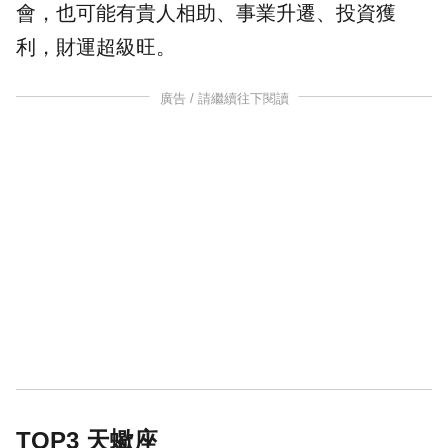
會，也可能有
貴人
相助、事業升遷、
投資
獲
利，
財運
超級旺。
廣告 / 請繼續往下閱讀
TOP3 天蠍座