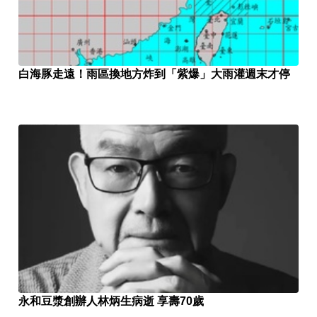
白海豚走遠！雨區換地方炸到「紫爆」大雨灌週末才停
永和豆漿創辦人林炳生病逝 享壽70歲