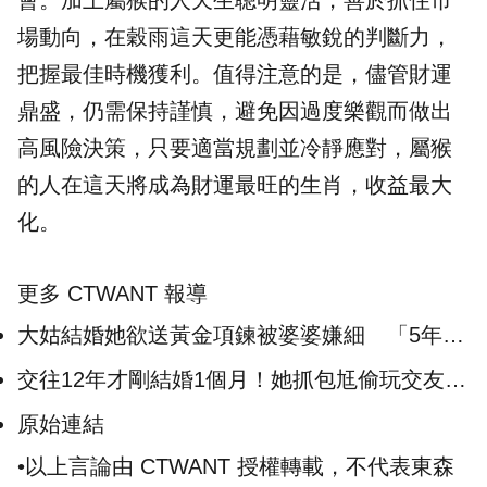
會。加上屬猴的人天生聰明靈活，善於抓住市
場動向，在穀雨這天更能憑藉敏銳的判斷力，
把握最佳時機獲利。值得注意的是，儘管財運
鼎盛，仍需保持謹慎，避免因過度樂觀而做出
高風險決策，只要適當規劃並冷靜應對，屬猴
的人在這天將成為財運最旺的生肖，收益最大
化。
更多 CTWANT 報導
大姑結婚她欲送黃金項鍊被婆婆嫌細 「5年前
妳自己送的」解氣回覆引熱議
交往12年才剛結婚1個月！她抓包尪偷玩交友軟
體 悲嘆：對方3年前就曾偷吃
原始連結
•以上言論由 CTWANT 授權轉載，不代表東森