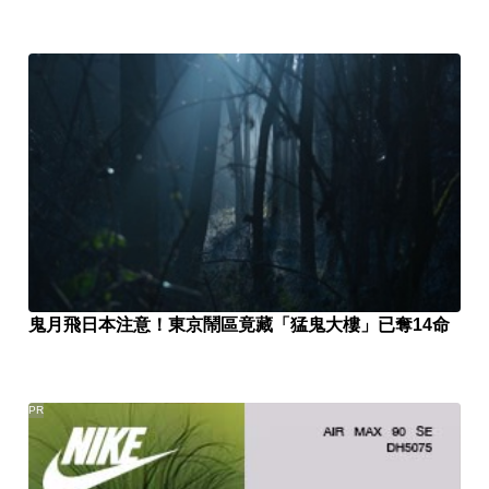
鬼月飛日本注意！東京鬧區竟藏「猛鬼大樓」已奪14命
PR