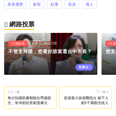
星座運勢
穀雨
財運
投資
貴人
網路投票
186人已投
7天後結束
單選
6天
不管支持誰，您看好誰當選台中市長？
您支
投票去
上一篇
下一篇
每次拍攝肌膚都能自帶濾鏡
疫後最大旅遊團抵台 破千人
光，朱琦郁的居家護膚法寶
創5千萬觀光收入
就是它