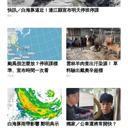
快訊／白海豚逼近！連江縣宣布明天停班停課
8/8
颱風假怎麼放？停班課標
雲林羊肉查出汙染源！ 草
準、宣布時間一次看
料驗出戴奧辛超標
7/23
8/7
白海豚雨帶影響 鄭明典示
獨家／公車運將常開快？