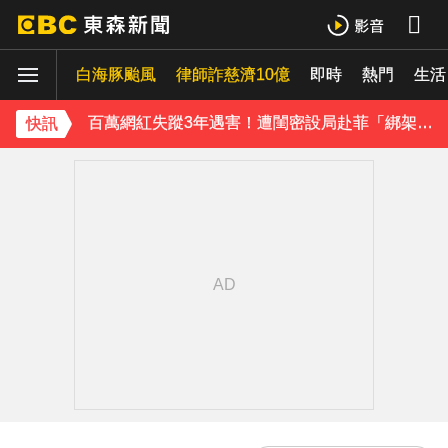
八點檔女神美照遭放大腳趾！被酸「暗沉皺褶」本人無奈回應
白海豚颱風
律師詐慈濟10億
即時
熱門
生活
庹宗康資產全給老婆！「名下只剩1台車」結婚15年保鮮秘訣曝
百萬網紅失蹤3年遇害！遭閨密設局赴菲「綁架撕票」千萬贖金救不回
快訊
下載東森App，隨時掌握天下大小事！
獨家／「白海豚」襲泰安！苗62線落石不斷 遊客急下山