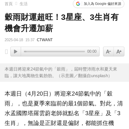
首頁
生活
加入為 Google 偏好來源
穀雨財運超旺！3星座、3生肖有
機會升遷加薪
2025-04-18
15:37
CTWANT
00:00
本週日將迎來24節氣中的「穀雨」，屆時豐沛雨水和夏天來
臨，讓大地萬物生氣勃勃。（示意圖／翻攝自unsplash）
本週日（4月20日）將迎來24節氣中的「
穀
雨
」，也是夏季來臨前的最1個節氣。對此，清
水孟國際塔羅雲蔚老師就點名「3星座」及「3
生肖」，無論是正財還是偏財，都能抓住機