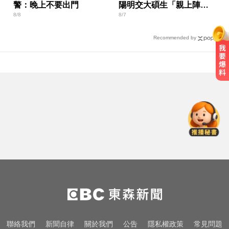
警：晚上不要出門
陽明交大碩生「親上陣」
8/8
8/7
找原因
Recommended by
小24歲女友背景遭起底！姜厚任12
點聲明「駁小三傳聞」：你在講三
小？
頻尿又腰痛？醫揭攝護腺癌奪命警
訊
台南死亡車禍！轎車遭大貨車壓
「扭曲變形」男駕駛受困亡
小24歲女友背景遭起底！姜厚任12
點聲明「駁小三傳聞」：你在講三
小？
頻尿又腰痛？醫揭攝護腺癌奪命警
聯絡我們
新聞自律
關於我們
公告
隱私權政策
常見問題