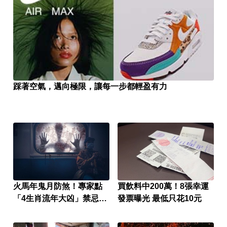
踩著空氣，邁向極限，讓每一步都輕盈有力
火馬年鬼月防煞！專家點
買飲料中200萬！8張幸運
「4生肖流年大凶」禁忌一
發票曝光 最低只花10元
次看