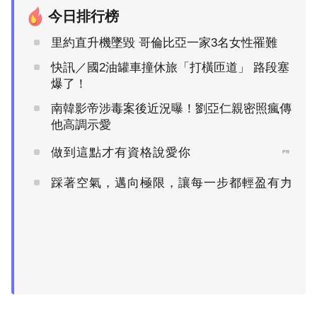
今日排行榜
里約直升機墜毀 哥倫比亞一家3名女性罹難
快訊／國2油罐車撞休旅「打橫匝道」 路段塞
爆了！
南韓影帝涉毒案後近況曝！劉亞仁親密照瘋傳
他高調示愛
做到這點才有資格說愛你
PR
踩著空氣，邁向極限，讓每一步都輕盈有力
PR