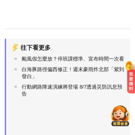
往下看更多
颱風假怎麼放？停班課標準、宣布時間一次看
白海豚路徑偏西修正！週末豪雨炸北部「紫到
發白」
行動網路降速演練將登場 8/7透過災防訊息預
三商壽9/1股票下市！12/1正式更名
告
「玉山人壽」
涉工程回扣驚爆貪瀆！高雄議員范
織欽遭檢調搜索偵訓
中職／陳傑憲轟2分砲貢獻3打點！