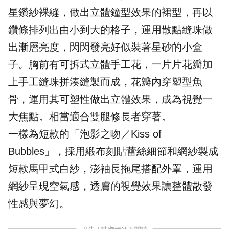
星鑽紗裸縫，做出立體鐘型效果的裙型，再以
鑽條排列出由小到大的格子，運用散點縫珠做
出漸層亮度，閃閃發亮好似裝著星砂的小盒
子。胸前有可拆式立體手工花，一片片花瓣加
上手工縫珠拼湊縫製而成，花瓣內穿塑型魚
骨，運用其可塑性做出立體效果，成為視覺一
大焦點。相當適合雙腿修長者穿著。
一樣為短款的「泡影之吻／Kiss of
Bubbles」，採用緞布刻貼蕾絲細節和網紗製成
短款馬甲式白紗，澎袖長拖尾搭配外罩，運用
網紗呈現空氣感，透膚的視覺效果讓整體散發
性感與夢幻。