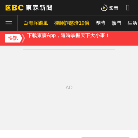
《理財達人秀》X 安聯投信免費講座報名中！搶先卡位 2027
白海豚颱風
下載東森App，隨時掌握天下大小事！
律師詐慈濟10億
即時
熱門
生活
內政部向憲法法庭遞狀 聲請解散統促黨
快訊