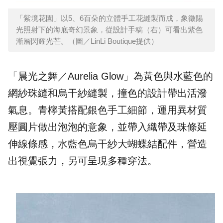
「紫境花園」以5、6百朵的立體手工花縫製而成，象徵陽
光照射下的海底奇幻景象，從設計手稿（右）可看出紫色
漸層閃耀光芒。（圖／LinLi Boutique提供）
「晨光之舞／Aurelia Glow」為黃色與水藍色的
網紗珠縫和烏干紗縫製，撞色的設計帶出活潑
氣息。青檸黃搭配銀色手工細節，運用異材質
壓圓片做出泡泡的意象，並帶入織帶及珠條延
伸線條感，水藍色烏干紗大蝴蝶結配件，營造
出視覺張力，另可呈現多種穿法。