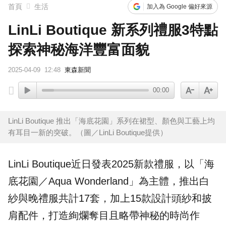
首頁
生活
加入為 Google 偏好來源
LinLi Boutique 新系列禮服3特點
探索神秘海洋豐富面貌
2025-04-09
12:48
東森新聞
00:00
LinLi Boutique 推出「海底花園」系列在裙型、顏色與工藝上均
有耳目一新的突破。（圖／LinLi Boutique提供）
LinLi Boutique
近日發表2025新款
禮服
，以「海
底
花園
／Aqua Wonderland」為主體，推出
白
紗
與晚禮服共計17套，加上15款設計頭紗和披
肩配件，打造絢爛奪目且略帶神秘的時尚作