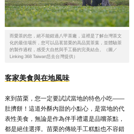
而愛茶的您，絕不能錯過八甲茶廠，這裡是了解台灣茶文
化的最佳場所，您可以品茗苗栗的高品質茶葉，並體驗茶
的製作過程，感受大自然與手工藝的完美結合。（圖／
Linking 368 Taiwan恁去台灣提供）
客家美食與在地風味
來到苗栗，您一定要試試當地的特色小吃——
肚擠餅！這道外酥內甜的小點心，是當地的代
表性美食，無論是作為伴手禮還是品嚐茶點，
都是絕佳選擇。苗栗的傳統手工糕點也不容錯