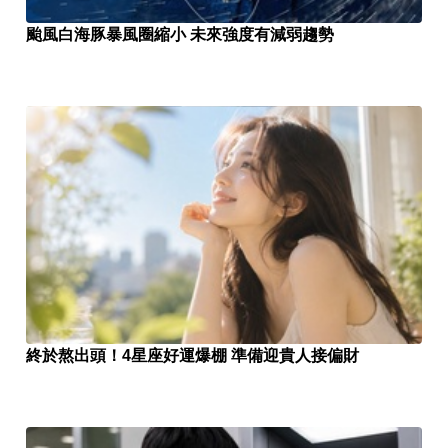
颱風白海豚暴風圈縮小 未來強度有減弱趨勢
終於熬出頭！4星座好運爆棚 準備迎貴人接偏財