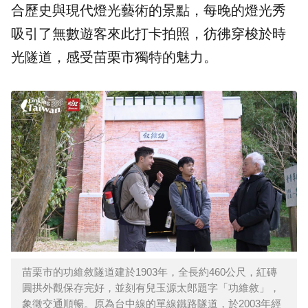
合歷史與現代燈光藝術的景點，每晚的燈光秀
吸引了無數遊客來此打卡拍照，彷彿穿梭於時
光隧道，感受苗栗市獨特的魅力。
苗栗市的功維敘隧道建於1903年，全長約460公尺，紅磚
圓拱外觀保存完好，並刻有兒玉源太郎題字「功維敘」，
象徵交通順暢。原為台中線的單線鐵路隧道，於2003年經