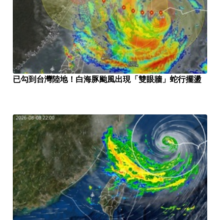
已勾到台灣陸地！白海豚颱風出現「雙眼牆」蛇行擺盪