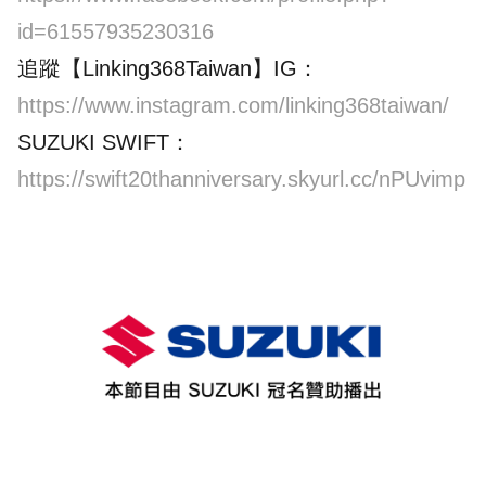
id=61557935230316
追蹤【Linking368Taiwan】IG：
https://www.instagram.com/linking368taiwan/
SUZUKI SWIFT：
https://swift20thanniversary.skyurl.cc/nPUvimp