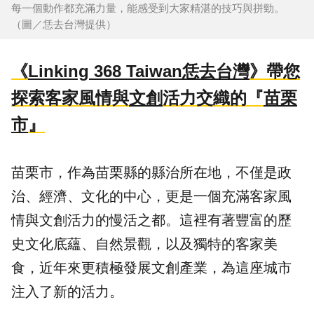
每一個動作都充滿力量，能感受到大家精湛的技巧與拼勁。
（圖／恁去台灣提供）
《
Linking 368 Taiwan恁去台灣
》帶您
探索客家風情與
文創
活力交織的『
苗栗
市
』
苗栗市，作為苗栗縣的縣治所在地，不僅是政
治、經濟、文化的中心，更是一個充滿客家風
情與文創活力的慢活之都。這裡有著豐富的歷
史文化底蘊、自然
景觀
，以及獨特的客家
美
食
，近年來更積極發展文創產業，為這座城市
注入了新的活力。