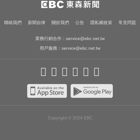
警：恐傷肝腎、甲狀腺
民進黨資深前輩辭世！前彰化市代
聯絡我們
新聞自律
關於我們
公告
隱私權政策
常見問題
蔡裕昌罹癌 享壽71歲
業務行銷合作：
service@ebc.net.tw
用戶服務：
service@ebc.net.tw
Copyright © 2024
EBC