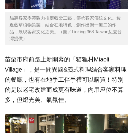
貓裏客家學苑致力推廣藍染工藝，傳承客家傳統文化。透
過藍草植物染製，結合在地特色，創作出獨一無二的作
品，展現客家文化之美。（圖／Linking 368 Taiwan恁去台
灣提供）
苗栗市府前路上新開幕的「猫狸村Miaoli
Village」，是一間異國&義式料理結合客家料理
的餐廳，也有在地手工伴手禮可以購買！特別
的是以老宅改建而成更有味道，內用座位不算
多，但燈光美、氣氛佳。