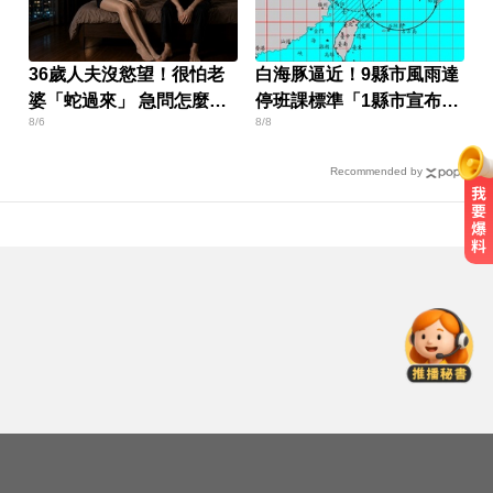
36歲人夫沒慾望！很怕老
白海豚逼近！9縣市風雨達
婆「蛇過來」 急問怎麼
停班課標準「1縣市宣布
8/6
8/8
辦？
了」
Recommended by
吃減肥藥竟變「公鴨嗓」！醫示
警：恐傷肝腎、甲狀腺
民進黨資深前輩辭世！前彰化市代
蔡裕昌罹癌 享壽71歲
你也有膝蓋喀喀響？醫揭1習慣 恐
害越走越沒力
吃減肥藥竟變「公鴨嗓」！醫示