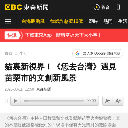
新／白海豚「強風豪雨」！桃園復興區停班停課
白海豚颱風
律師詐慈濟10億
即時
熱門
《理財達人秀》X 安聯投信免費講座報名中！搶先卡位 2027
生活
下載東森App，隨時掌握天下大小事！
快訊
快訊／國家警報狂響！3縣市「巨浪告警」14區快撤離沿岸
首頁
生活
加入為 Google 偏好來源
貓裏新視界！《恁去台灣》遇見
苗栗市的文創新風景
2025-03-11
12:59
東森新聞
00:00
《恁去台灣》主持人田舞陽和文威登體驗苗栗火旁龍驚嘆：真
的不是隨便誰都能做到的！現場不僅有火光四射的驚險場面，