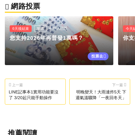
網路投票
4.3K人已投
6天後結束
單選
今天
您支持2026年再普發1萬嗎？
你支
投票去
上一篇
下一篇
LINE記事本1實用功能要沒
明晚變天！大雨連炸5天 下
了 3/20起只能手動操作
週氣溫驟降「一夜回冬天」
推薦閱讀