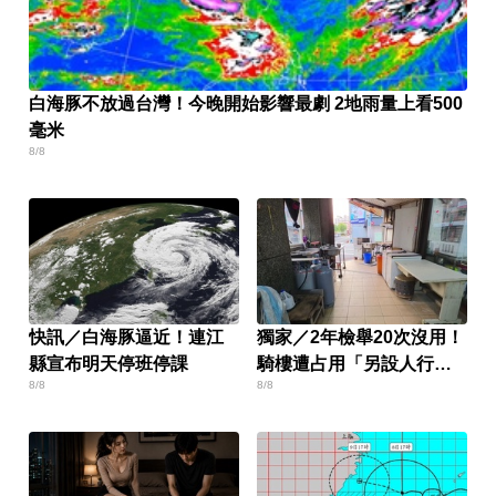
白海豚不放過台灣！今晚開始影響最劇 2地雨量上看500
毫米
8/8
快訊／白海豚逼近！連江
獨家／2年檢舉20次沒用！
縣宣布明天停班停課
騎樓遭占用「另設人行
8/8
8/8
道」挨批