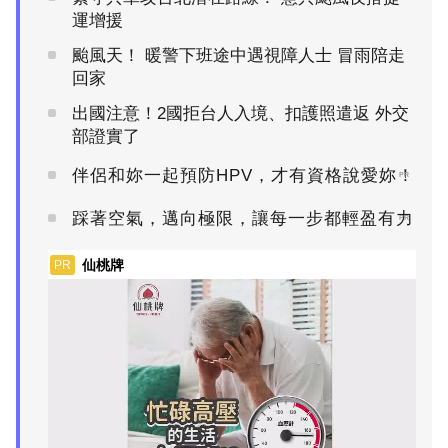
運增援
颱風天！ 暖警下班途中遇視障人士 冒雨陪走
回家
出國注意！2國拒台人入境、扣護照遣返 外交
部證實了
伴侶和妳一起預防HPV，才有資格說愛妳！
PR
踩著空氣，邁向極限，讓每一步都輕盈有力
PR
仙桃牌
PR