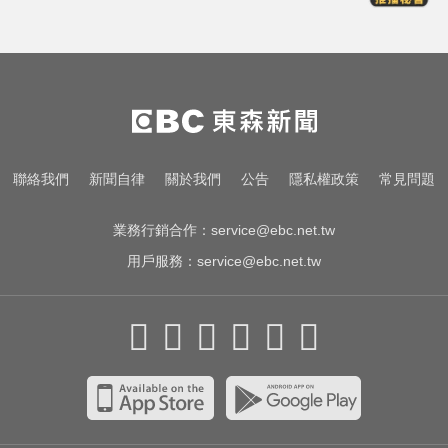
百萬網紅失蹤3年遇害！遭閨密設局
赴菲「綁架撕票」千萬贖金救不回
MLB／大谷10局致勝安當救世主！
道奇險勝響尾蛇終止7連敗
6.4萬名股東注意！三商壽下市倒數
聯絡我們
新聞自律
關於我們
公告
隱私權政策
常見問題
「千張大戶」還有245人
業務行銷合作：
service@ebc.net.tw
用戶服務：
service@ebc.net.tw