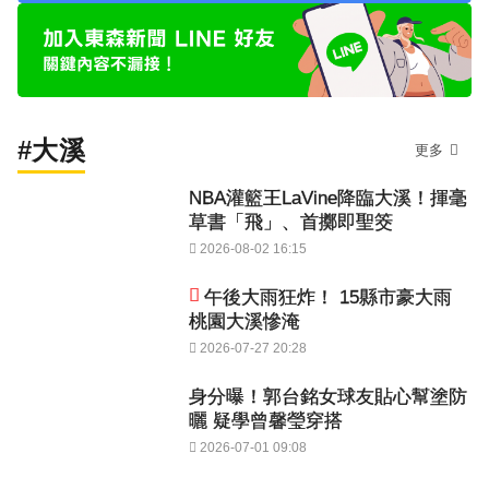
#大溪
更多
NBA灌籃王LaVine降臨大溪！揮毫
草書「飛」、首擲即聖筊
2026-08-02 16:15
午後大雨狂炸！ 15縣市豪大雨
桃園大溪慘淹
2026-07-27 20:28
身分曝！郭台銘女球友貼心幫塗防
曬 疑學曾馨瑩穿搭
2026-07-01 09:08