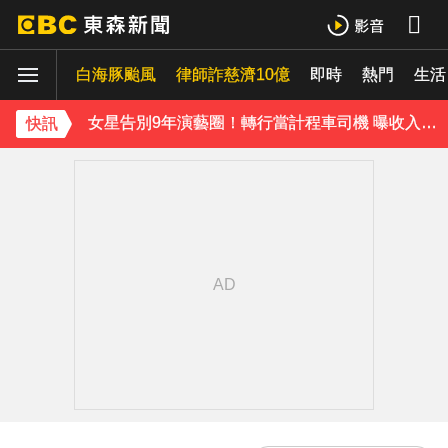
台玻夫人長子離世！親友曝「9年前轉折」遺孀獨扛後事
白海豚颱風
律師詐慈濟10億
即時
熱門
生活
泰男團Dragon 5男星爆死訊！騎單車離家失聯 陳屍河中驚見「20公斤重物」
女星告別9年演藝圈！轉行當計程車司機 曝收入：比演員賺更多
快訊
蔡阿嘎陷爭議！蘿拉神隱19個月首發文 遭酸「詐騙集團回歸」回應了
肥大叔猝逝5天！原訂明直播說明突喊卡 團隊忍痛曝原因
下載東森App，隨時掌握天下大小事！
知三當三等渣男分手！他被正宮抓包竟「原諒和好」妹子崩潰