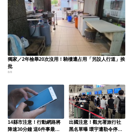
獨家／2年檢舉20次沒用！騎樓遭占用「另設人行道」挨
批
8/8
14縣市注意！行動網路將
出國注意！觀光署旅行社
降速30分鐘 這6件事最好
黑名單曝 環宇遭勒令停