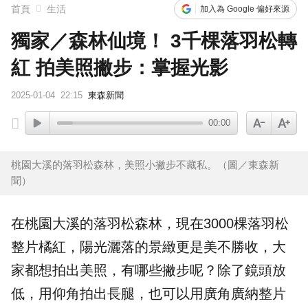
首頁
生活
加入為 Google 偏好來源
獨家／森林仙境！ 3千棵落羽松轉
紅 拍美照撇步：掌握光影
2025-01-04
22:15
東森新聞
00:00
桃園大溪的落羽松森林，美照小撇步不藏私。（圖／東森新
聞）
在桃園
大溪
的
落羽松森林
，現在3000棵落羽松
整片橘紅，陽光灑落的景緻更是美不勝收，大
家都想拍出
美照
，有哪些撇步呢？除了鏡頭放
低，用仰角拍出長腿，也可以用廣角廣納整片