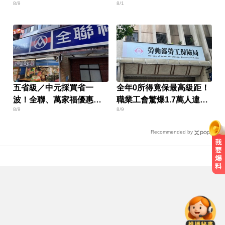
8/9
8/1
提前做
業、9家廢照
五省級／中元採買省一
全年0所得竟保最高級距！
波！全聯、萬家福優惠一
職業工會驚爆1.7萬人違規
8/9
8/9
次看
投保
Recommended by
MLB／大谷10局致勝安當救世主！
道奇險勝響尾蛇終止7連敗
6.4萬名股東注意！三商壽下市倒數
「千張大戶」還有245人