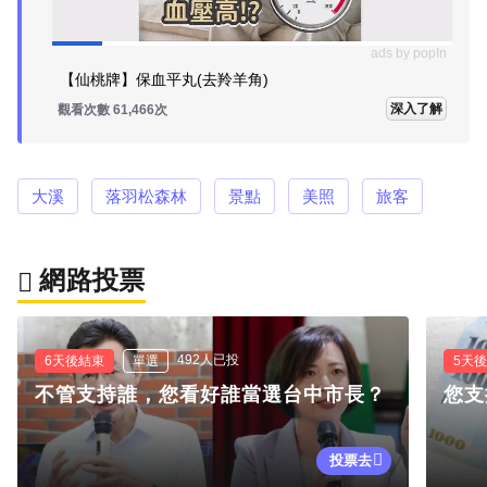
ads by popIn
【仙桃牌】保血平丸(去羚羊角)
深入了解
觀看次數 61,466次
大溪
落羽松森林
景點
美照
旅客
網路投票
492人已投
6天後結束
單選
5天
不管支持誰，您看好誰當選台中市長？
您支
投票去