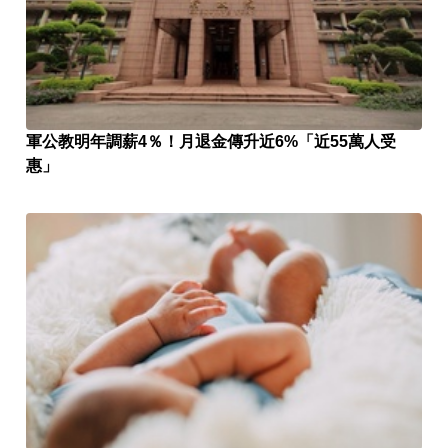
軍公教明年調薪4％！月退金傳升近6%「近55萬人受
惠」