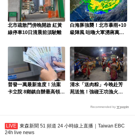
北市疏散門傍晚開啟 紅黃
白海豚強襲！北市暴雨+10
線停車10日清晨前須駛離
級陣風 咕嚕大軍湧蔣萬安
臉書
普發一萬最新進度！法案
清水「送肉粽」今晚赴芳
卡立院 8鄉鎮自辦最高領1
苑送煞！強碰王功漁火節
萬
上千遊客 喪家回應了
Recommended by
東森新聞 51 頻道 24 小時線上直播｜Taiwan EBC
24h live news