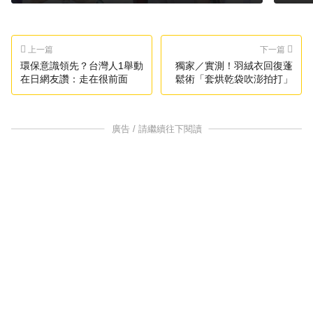
上一篇
下一篇
環保意識領先？台灣人1舉動
獨家／實測！羽絨衣回復蓬
在日網友讚：走在很前面
鬆術「套烘乾袋吹澎拍打」
廣告 / 請繼續往下閱讀