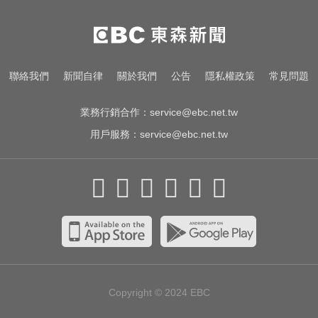
愛玩車／北極星新車 275匹馬力媲
美性能房車
白海豚颱風強襲日本！奄美逾3萬戶
聯絡我們
新聞自律
關於我們
公告
隱私權政策
常見問題
停電 沖繩5人受傷
業務行銷合作：
service@ebc.net.tw
用戶服務：
service@ebc.net.tw
Copyright © 2024
EBC