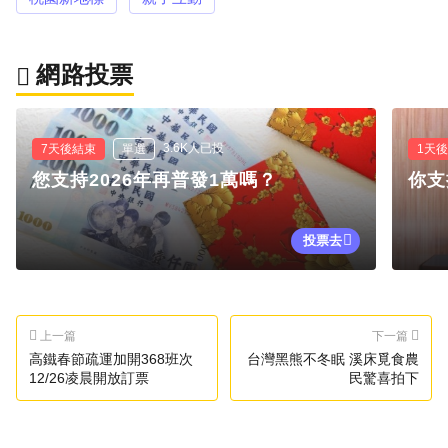
網路投票
3.6K人已投
7天後結束
單選
1天
您支持2026年再普發1萬嗎？
你支
投票去
上一篇
下一篇
高鐵春節疏運加開368班次
台灣黑熊不冬眠 溪床覓食農
12/26凌晨開放訂票
民驚喜拍下