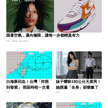
踩著空氣，邁向極限，讓每一步都輕盈有力
PR・NIKE AIR MAX
白海豚回血！台灣「炸雨
妹子曖昧180公分天菜男！
到發紫」 雨區時程一次看
她摸遍「全身」卻猶豫了
8/7
8/5