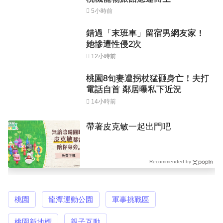
5小時前
錯過「末班車」留宿男網友家！
她慘遭性侵2次
12小時前
桃園8旬妻遭拐杖猛砸身亡！夫打
電話自首 鄰居曝私下近況
14小時前
PR
帶著皮克敏一起出門吧
Recommended by
桃園
龍潭運動公園
軍事挑戰區
桃園新地標
親子互動