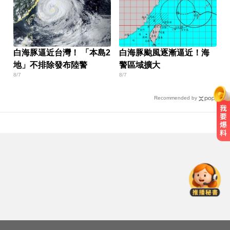
白海豚逼近台灣！ 「本島2
白海豚颱風逐漸逼近！海
地」不排除發布陸警
警區域擴大
8/7
8/7
Recommended by
愛玩車／北極星新車 275匹馬力媲
美性能房車
白海豚颱風強襲日本！奄美逾3萬戶
停電 沖繩5人受傷
王凱過世還回棚內拍戲？製作人靈
堂喊：你殺青了