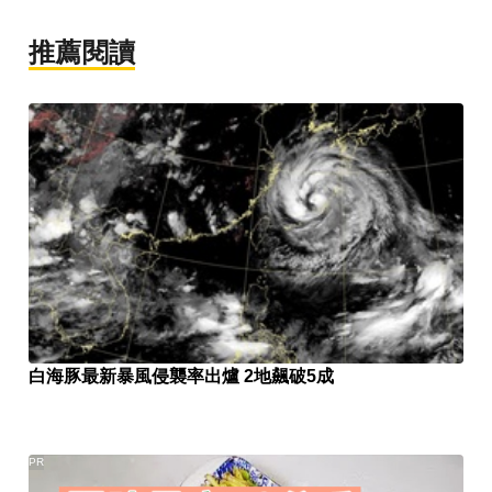
推薦閱讀
白海豚最新暴風侵襲率出爐 2地飆破5成
PR