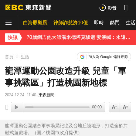
中颱白海豚接近中 晚間至8/9最靠近
白海豚颱風
律師詐慈濟10億
即時
熱門
《理財達人秀》X 安聯投信免費講座報名中！搶先卡位 2027
生活
70歲鋼吉他大師湯米德塔莫驟逝 妻淚喊：永遠是我一生摯愛
快訊
姜厚任小24歲女友「3碩1博」造假？ 台大回應了
首頁
生活
加入為 Google 偏好來源
下載東森App，隨時掌握天下大小事！
龍潭運動公園改造升級 兒童「軍
事挑戰區」打造桃園新地標
熊本強震！台灣送帳篷成搶手物資 日網讚：比政府還快
2024-12-24
11:40
東森新聞
00:00
龍潭運動公園結合軍事場景記憶及台地丘陵地形，打造全齡共
融式遊戲場。（圖／桃園市政府提供）