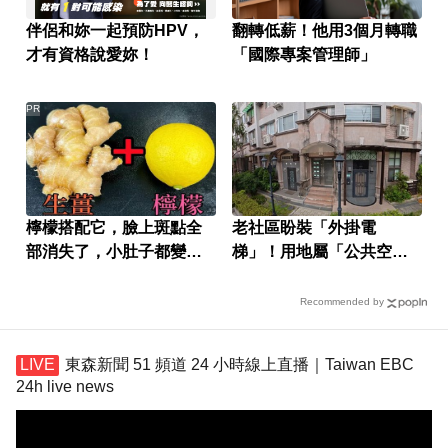
伴侶和妳一起預防HPV，
翻轉低薪！他用3個月轉職
才有資格說愛妳！
「國際專案管理師」
PR
檸檬搭配它，臉上斑點全
老社區盼裝「外掛電
部消失了，小肚子都變平
梯」！用地屬「公共空
坦了
間」卡關
Recommended by
東森新聞 51 頻道 24 小時線上直播｜Taiwan EBC
24h live news