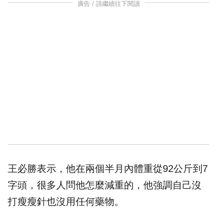
廣告 / 請繼續往下閱讀
王必勝表示，他在兩個半月內體重從92公斤到7
字頭，很多人問他怎麼
減重
的，他強調自己沒
打瘦瘦針也沒用任何藥物。