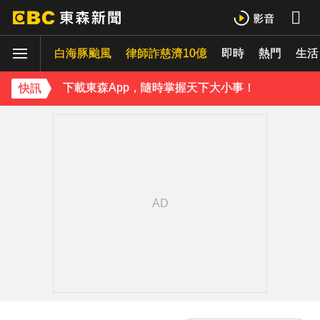
42歲情色女星要結婚了！甜嫁「前職棒選手」浪漫告白：迅速奪走我的心
白海豚颱風
律師詐慈濟10億
即時
熱門
吳東諺結婚10年超寵妻！「主動帶娃」羨煞人妻女星 她認了：心很酸
生活
下載東森App，隨時掌握天下大小事！
快訊
才連莊金鐘紅毯主持！夏和熙突曝「像被卡車撞」備賽狂操滿手繭