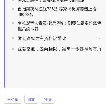
頻尿又腰痛？醫揭攝護腺癌奪命警訊
台指期夜盤狂飆736點 專家揭反彈契機上看
48000點
南韓影帝涉毒案後近況曝！劉亞仁親密照瘋傳
他高調示愛
做到這點才有資格說愛你
PR
踩著空氣，邁向極限，讓每一步都輕盈有力
PR
王必勝
減重
瘦身