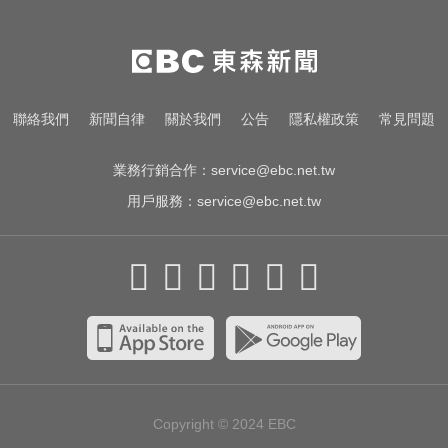
台南死亡車禍！轎車遭大貨車壓
「扭曲變形」男駕駛受困亡
她砸錢演女主「60場吻戲狂伸舌」
聯絡我們
新聞自律
關於我們
公告
隱私權政策
常見問題
男星硬撐拍完...慘下架
業務行銷合作：
service@ebc.net.tw
用戶服務：
service@ebc.net.tw
Copyright © 2024
EBC