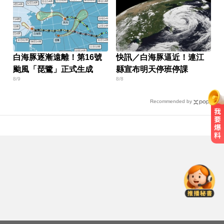
白海豚逐漸遠離！第16號
快訊／白海豚逼近！連江
颱風「琵鷺」正式生成
縣宣布明天停班停課
8/9
8/8
Recommended by
台南死亡車禍！轎車遭大貨車壓
「扭曲變形」男駕駛受困亡
她砸錢演女主「60場吻戲狂伸舌」
男星硬撐拍完...慘下架
跌倒竟成致命殺手？醫揭長輩防骨
鬆失智三關鍵