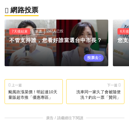
網路投票
247人已投
7天後結束
單選
6天
不管支持誰，您看好誰當選台中市長？
您支
投票去
上一篇
下一篇
颱風吹漲菜價！明起連10天
洗車同一家久了會被隨便
量販超市推「優惠專區」
洗？釣出一票「贊同」
廣告 / 請繼續往下閱讀