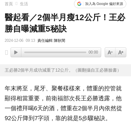
首頁
生活
加入為 Google 偏好來源
醫起看／2個半月瘦12公斤！王必
勝自曝減重5秘訣
2024-12-06
09:13
責任編輯 陳耿閔
00:00
王必勝2個半月成功減重了12公斤。（圖翻攝自王必勝臉書）
年末將至，尾牙、聚餐樣樣來，體重的控管就
顯得相當重要，前衛福部次長
王必勝
透露，他
一個禮拜喝6天的酒，體重在2個半月內依然從
92公斤降到7字頭，靠的就是5步驟秘訣。