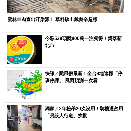
雲林羊肉查出汙染源！ 草料驗出戴奧辛超標
今彩539頭獎800萬一注獨得！獎落新
北市
快訊／颱風假最新！全台9地達標「停
班停課」 風雨預測一次看
獨家／2年檢舉20次沒用！騎樓遭占用
「另設人行道」挨批