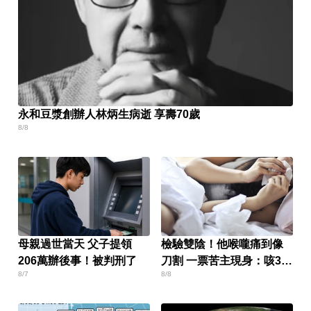
永和豆漿創辦人林炳生病逝 享壽70歲
8/8
母親過世當天 父子提領
檢驗雙陰！他喉嚨痛到像
206萬辦後事！被判刑了
刀割 一票苦主現身：咳3周
8/7
8/8
還沒好