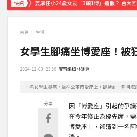
姜厚任小24歲女友「3碩1博」造假？ 台大
快訊
下載東森App，隨時掌握天下大小事！
熊本強震！台灣送帳篷成搶手物資 日網讚：
首頁
生活
女學生腳痛坐博愛座！被
2024-12-03
23:56
實習編輯 林瑜䇹
一名女學生腳痛，坐在公車博愛座上，卻遭到一名阿嬤
分享
因「
博愛座
」引起的爭議
在今年修正為
優先席
，需
博愛座上，卻遭到一名
阿
潰。