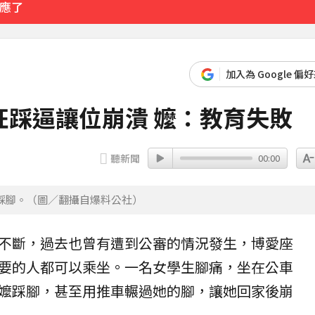
回應了
比政府還快
加入為 Google 偏
43分鐘前
狂踩逼讓位崩潰 嬤：教育失敗
聽新聞
00:00
踩腳。（圖／翻攝自爆料公社）
不斷，過去也曾有遭到公審的情況發生，博愛座
要的人都可以乘坐。一名女
學生
腳痛
，坐在公車
嬤
踩腳，甚至用推車輾過她的腳，讓她回家後崩