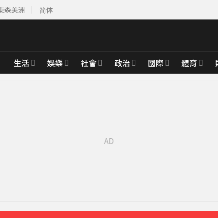
東森美洲
简体
生活
娛樂
社會
政治
國際
體育
比政府還快
43分鐘前
先卡位 2027
永遠是我一生摯愛