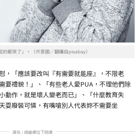
的都哭了」。（示意圖／翻攝自pixabay）
慰，「應該要改叫『有需要就能座』，不限老
需要禮貌！」、「有些老人愛PUA，不理他們除
小動作，就是壞人變老而已」、「什麼教育失
天耍廢裝可憐，有嘴嗆別人代表妳不需要坐
廣告 / 請繼續往下閱讀