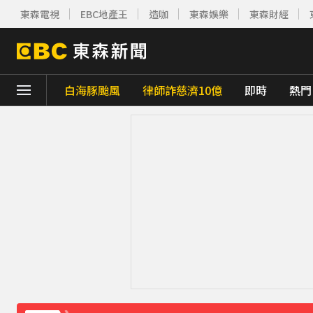
東森電視
EBC地產王
造咖
東森娛樂
東森財經
白海豚颱風
律師詐慈濟10億
即時
熱門
下載東森App，隨時掌握天下大小事！
熊本強震！台灣送帳篷成搶手物資 日網讚：
《理財達人秀》X 安聯投信免費講座報名中！搶
70歲鋼吉他大師湯米德塔莫驟逝 妻淚喊：