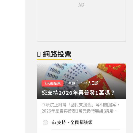
網路投票
3.6K人已投
7天後結束
單選
您支持2026年再普發1萬嗎？
立法院正討論「國民支援金」等相關提案，
2026年是否再普發1萬元仍待審議(請見下
方新聞)。如果2026年再普發1萬元，你支
👍 支持，全民都該領
持嗎？