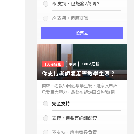
💲 支持，但能發2萬嗎？
💰 支持，但應排富
投票去
2.8K人已投
1天後結束
單選
你支持老師適度管教學生嗎？
南韓一名教師因勸導學生後，遭家長申訴、
承受巨大壓力，最終被認定因公殉職(請見
下列新聞)，引發外界關注教師教權。請問
完全支持
你支持老師適度管教學生嗎？
支持，但要有詳細配套
不支持，應由家長負責