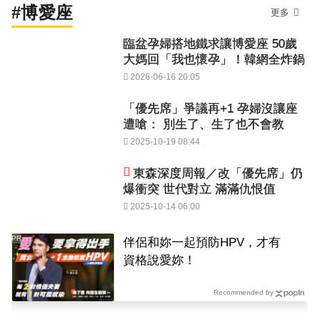
#博愛座
更多
臨盆孕婦搭地鐵求讓博愛座 50歲
大媽回「我也懷孕」！韓網全炸鍋
2026-06-16 20:05
「優先席」爭議再+1 孕婦沒讓座
遭嗆： 別生了、生了也不會教
2025-10-19 08:44
東森深度周報／改「優先席」仍
爆衝突 世代對立 滿滿仇恨值
2025-10-14 06:00
PR
伴侶和妳一起預防HPV，才有
資格說愛妳！
Recommended by