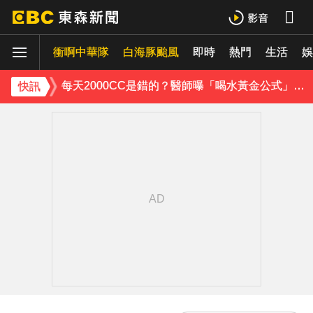
醫起看／20歲男私密處驚見「白刺顆粒」醫揭真相
衝啊中華隊
獨家／台中大馬路分隔島 驚見3隻黃牛悠哉吃草
白海豚颱風
即時
熱門
生活
娛
每天2000CC是錯的？醫師曝「喝水黃金公式」猛灌恐水中毒
快訊
愛玩車／凱旋雙車登場 660新動力更順暢
律師勾掮客誆「可買BNT疫苗」 詐慈濟10億
《理財達人秀》X 安聯投信免費講座報名中！搶先卡位 2027
《大熱門》收攤1年！吳宗憲率Lulu、陳漢典再合體：我們還是回來了
18歲帥兒離開台灣！前主播蔣雅淇忍淚嘆：最難放手的是媽媽
15年摯愛離世！唐綺陽頭七驚見「驚人畫面」感動喊：真不是蓋的