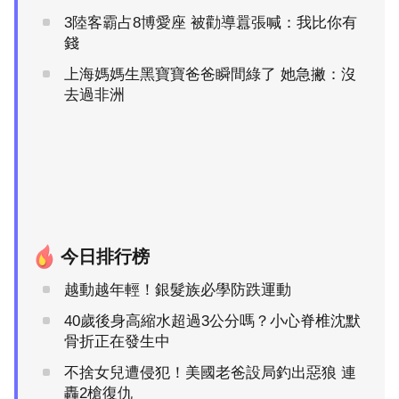
3陸客霸占8博愛座 被勸導囂張喊：我比你有
錢
上海媽媽生黑寶寶爸爸瞬間綠了 她急撇：沒
去過非洲
今日排行榜
越動越年輕！銀髮族必學防跌運動
40歲後身高縮水超過3公分嗎？小心脊椎沈默
骨折正在發生中
不捨女兒遭侵犯！美國老爸設局釣出惡狼 連
轟2槍復仇