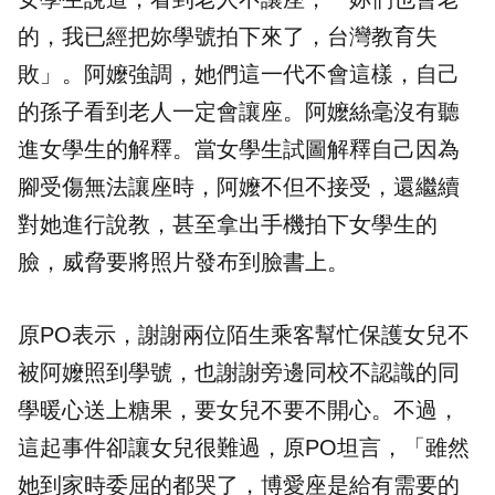
的，我已經把妳學號拍下來了，台灣教育失
敗」。阿嬤強調，她們這一代不會這樣，自己
的孫子看到老人一定會讓座。阿嬤絲毫沒有聽
進女學生的解釋。當女學生試圖解釋自己因為
腳受傷無法讓座時，阿嬤不但不接受，還繼續
對她進行說教，甚至拿出手機拍下女學生的
臉，威脅要將照片發布到臉書上。
原PO表示，謝謝兩位陌生乘客幫忙保護女兒不
被阿嬤照到學號，也謝謝旁邊同校不認識的同
學暖心送上糖果，要女兒不要不開心。不過，
這起事件卻讓女兒很難過，原PO坦言，「雖然
她到家時委屈的都哭了，博愛座是給有需要的