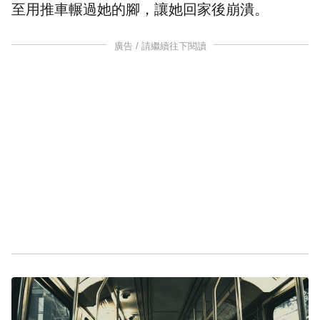
至用推車輾過她的腳，讓她回家後崩潰。
廣告 / 請繼續往下閱讀