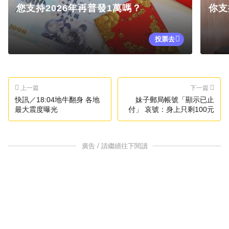
您支持2026年再普發1萬嗎？
你支
投票去
上一篇
下一篇
快訊／18:04地牛翻身 各地
妹子郵局帳號「顯示已止
最大震度曝光
付」 哀號：身上只剩100元
廣告 / 請繼續往下閱讀