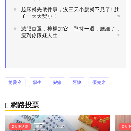
起床就先做件事，沒三天小腹就不見了! 肚
子一天天變小！
PR
減肥首選，檸檬加它，堅持一週，腰細了，
瘦到你懷疑人生
PR
博愛座
學生
腳痛
阿嬤
優先席
網路投票
2.6K人已投
2天後結束
單選
3天