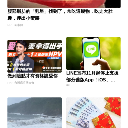
腹部脂肪的「剋星」找到了，常吃這幾物，吃走大肚
囊，瘦出小蠻腰
PR・新素簡
LINE宣布11月起停止支援
做到這點才有資格說愛你
部分舊版App！iOS、
PR・台灣癌症基金會
8/4
Android最低版本要求曝