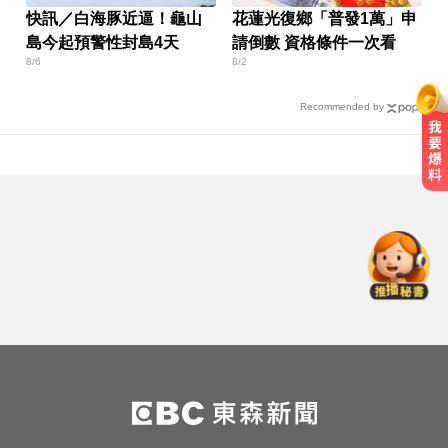
快訊／白海豚近逼！龜山
花蓮光復鄉「普發1萬」申
島今起預警性封島4天
請倒數 資格條件一次看
8/6
8/2
Recommended by
每天2000CC是錯的？醫師曝「喝水
黃金公式」猛灌恐水中毒
新／前台南議長郭信良涉侵占 檢建
請從重量刑
PLG／台籃震撼彈！林秉聖返台加
盟洋基工程
每天2000CC是錯的？醫師曝「喝水
黃金公式」猛灌恐水中毒