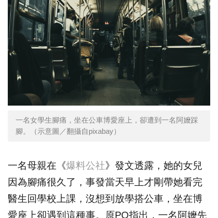
一名女學生腳痛，坐在公車博愛座上，卻遭到一名阿嬤踩
腳。（示意圖／翻攝自pixabay）
一名母親在《
爆料公社
》發文透露，她的女兒
因為腳痛很久了，事發當天早上才剛帶她看完
醫生回學校上課，沒想到放學搭公車，坐在博
愛座上卻遇到這種事。原PO指出，一名阿嬤先