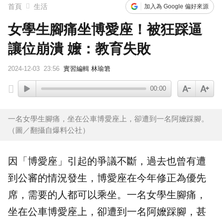
下載東森App，隨時掌握天下大小事！
首頁
生活
加入為 Google 偏好來源
女學生腳痛坐博愛座！被狂踩逼
賴總統參與漢光「萬鈞計畫」！ 搭「雲豹」前進衡指所
讓位崩潰 嬤：教育失敗
2024-12-03
23:56
實習編輯 林瑜䇹
00:00
一名女學生腳痛，坐在公車博愛座上，卻遭到一名阿嬤踩腳。
（圖／翻攝自爆料公社）
因「
博愛座
」引起的爭議不斷，過去也曾有遭
到公審的情況發生，博愛座在今年修正為
優先
席
，需要的人都可以乘坐。一名女
學生
腳痛
，
坐在公車博愛座上，卻遭到一名
阿嬤
踩腳，甚