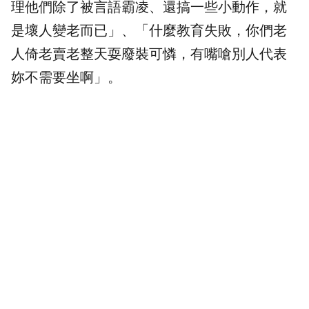
理他們除了被言語霸凌、還搞一些小動作，就
是壞人變老而已」、「什麼教育失敗，你們老
人倚老賣老整天耍廢裝可憐，有嘴嗆別人代表
妳不需要坐啊」。