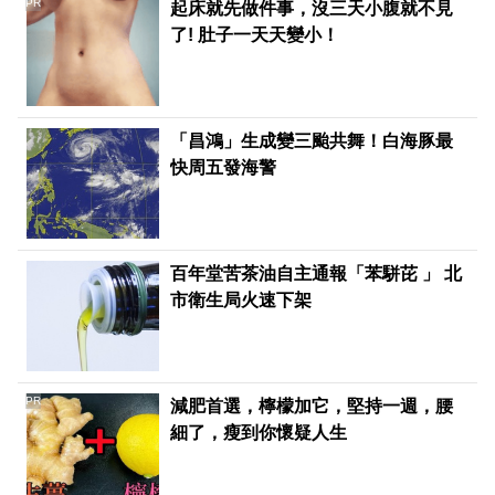
PR
起床就先做件事，沒三天小腹就不見
了! 肚子一天天變小！
「昌鴻」生成變三颱共舞！白海豚最
快周五發海警
百年堂苦茶油自主通報「苯駢芘 」 北
市衛生局火速下架
PR
減肥首選，檸檬加它，堅持一週，腰
細了，瘦到你懷疑人生