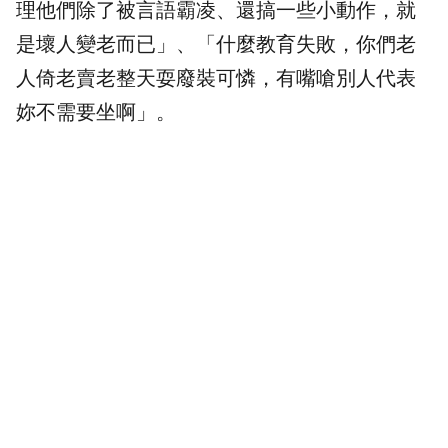
理他們除了被言語霸凌、還搞一些小動作，就
是壞人變老而已」、「什麼教育失敗，你們老
人倚老賣老整天耍廢裝可憐，有嘴嗆別人代表
妳不需要坐啊」。