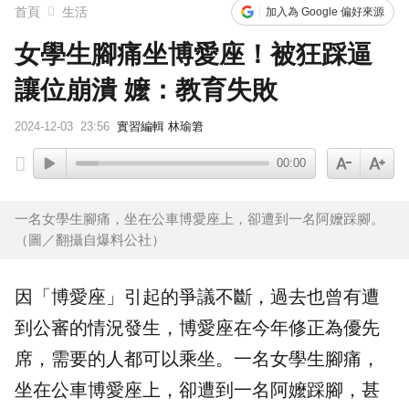
首頁
生活
加入為 Google 偏好來源
女學生腳痛坐博愛座！被狂踩逼
讓位崩潰 嬤：教育失敗
2024-12-03
23:56
實習編輯 林瑜䇹
00:00
一名女學生腳痛，坐在公車博愛座上，卻遭到一名阿嬤踩腳。
（圖／翻攝自爆料公社）
因「
博愛座
」引起的爭議不斷，過去也曾有遭
到公審的情況發生，博愛座在今年修正為
優先
席
，需要的人都可以乘坐。一名女
學生
腳痛
，
坐在公車博愛座上，卻遭到一名
阿嬤
踩腳，甚