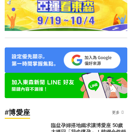
#博愛座
更多
臨盆孕婦搭地鐵求讓博愛座 50歲
大媽回「我也懷孕」！韓網全炸鍋