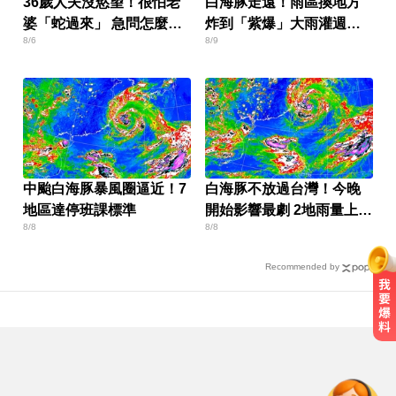
36歲人夫沒慾望！很怕老
白海豚走遠！雨區換地方
婆「蛇過來」 急問怎麼
炸到「紫爆」大雨灌週末
8/6
8/9
辦？
才停
中颱白海豚暴風圈逼近！7
白海豚不放過台灣！今晚
地區達停班課標準
開始影響最劇 2地雨量上看
8/8
8/8
500毫米
Recommended by
烏干達拒絕台灣護照入境 外交部持
續交涉聯繫