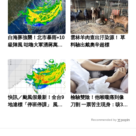
白海豚強襲！北市暴雨+10
雲林羊肉查出汙染源！ 草
級陣風 咕嚕大軍湧蔣萬安
料驗出戴奧辛超標
臉書
快訊／颱風假最新！全台9
檢驗雙陰！他喉嚨痛到像
地達標「停班停課」 風雨
刀割 一票苦主現身：咳3周
預測一次看
還沒好
Recommended by