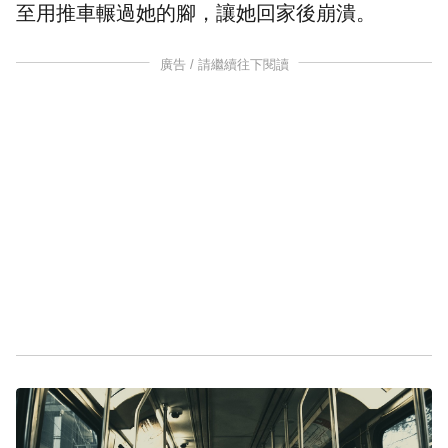
至用推車輾過她的腳，讓她回家後崩潰。
廣告 / 請繼續往下閱讀