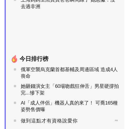
去過非洲
今日排行榜
俄軍空襲烏克蘭首都基輔及周邊區域 造成4人
喪命
她砸錢演女主「60場吻戲狂伸舌」男星硬撐拍
完...慘下架
AI「成人伴侶」機器人真的來了！ 可喬165種
姿勢售價曝
做到這點才有資格說愛你
PR