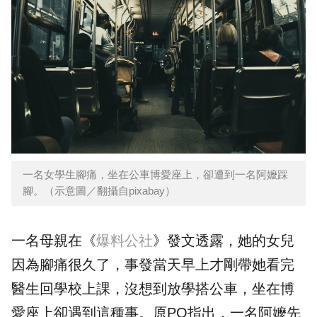
一名女學生腳痛，坐在公車博愛座上，卻遭到一名阿嬤踩
腳。（示意圖／翻攝自pixabay）
一名母親在《
爆料公社
》發文透露，她的女兒
因為腳痛很久了，事發當天早上才剛帶她看完
醫生回學校上課，沒想到放學搭公車，坐在博
愛座上卻遇到這種事。原PO指出，一名阿嬤先