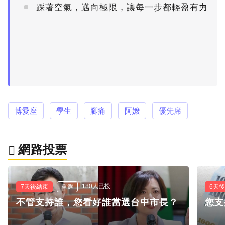
踩著空氣，邁向極限，讓每一步都輕盈有力
PR
博愛座
學生
腳痛
阿嬤
優先席
網路投票
180人已投
7天後結束
單選
6天
不管支持誰，您看好誰當選台中市長？
您支