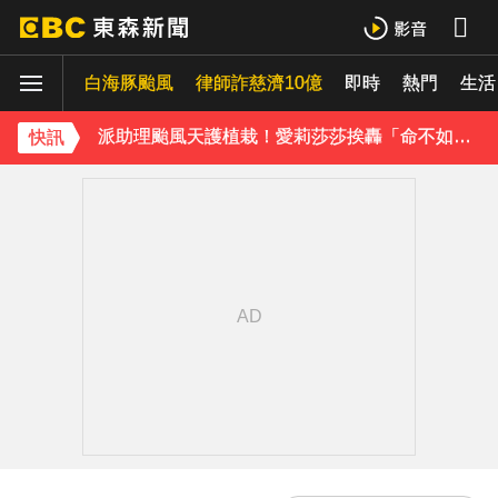
庹宗康資產全給老婆！「名下只剩1台車」結婚15年保鮮秘訣曝
白海豚颱風
律師詐慈濟10億
即時
熱門
生活
百萬網紅失蹤3年遇害！遭閨密設局赴菲「綁架撕票」千萬贖金救不回
派助理颱風天護植栽！愛莉莎莎挨轟「命不如植物」反擊：不會被吹出去
快訊
下載東森App，隨時掌握天下大小事！
獨家／「白海豚」襲泰安！苗62線落石不斷 遊客急下山