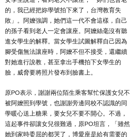
的，我已經把妳學號拍下來了，台灣教育失
敗」。阿嬤強調，她們這一代不會這樣，自己
的孫子看到老人一定會讓座。阿嬤絲毫沒有聽
進女學生的解釋。當女學生試圖解釋自己因為
腳受傷無法讓座時，阿嬤不但不接受，還繼續
對她進行說教，甚至拿出手機拍下女學生的
臉，威脅要將照片發布到臉書上。
原PO表示，謝謝兩位陌生乘客幫忙保護女兒不
被阿嬤照到學號，也謝謝旁邊同校不認識的同
學暖心送上糖果，要女兒不要不開心。不過，
這起事件卻讓女兒很難過，原PO坦言，「雖然
她到家時委屈的都哭了，博愛座是給有需要的