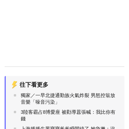
往下看更多
獨家／一早北捷通勤族火氣炸裂 男怒控翁放
音樂「噪音污染」
3陸客霸占8博愛座 被勸導囂張喊：我比你有
錢
上海媽媽生黑寶寶爸爸瞬間綠了 她急撇：沒