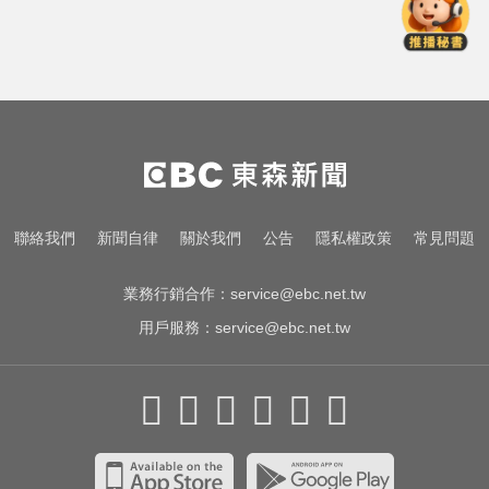
台南死亡車禍！轎車遭大貨車壓
「扭曲變形」男駕駛受困亡
里約直升機墜毀 哥倫比亞一家3名
女性罹難
烏干達拒絕台灣護照入境 外交部持
續交涉聯繫
台南死亡車禍！轎車遭大貨車壓
聯絡我們
新聞自律
關於我們
公告
隱私權政策
常見問題
「扭曲變形」男駕駛受困亡
業務行銷合作：
service@ebc.net.tw
用戶服務：
service@ebc.net.tw