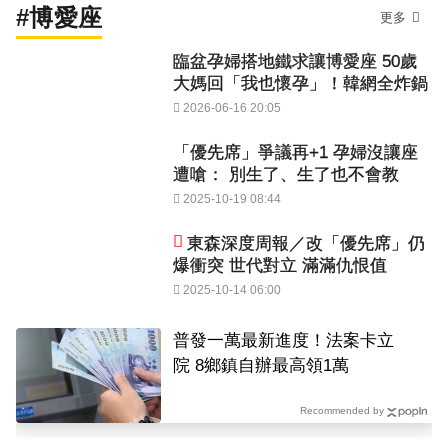
#博愛座
更多
臨盆孕婦搭地鐵求讓博愛座 50歲
大媽回「我也懷孕」！韓網全炸鍋
2026-06-16 20:05
「優先席」爭議再+1 孕婦沒讓座
遭嗆： 別生了、生了也不會教
2025-10-19 08:44
東森深度周報／改「優先席」仍
爆衝突 世代對立 滿滿仇恨值
2025-10-14 06:00
普發一萬最新進度！法案卡立
院 8鄉鎮自辦最高領1萬
Recommended by