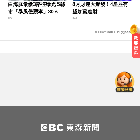
白海豚最新3路徑曝光 5縣
8月財運大爆發！4星座有
市「暴風侵襲率」30％
望加薪進財
8/5
8/2
Recommended by
8月ETF除息潮來了！ 14檔「配息率
逾10%」一次看
資本支出疑慮放緩！ 外媒點名「3
大AI神股」：沒它不行
醫起看／醫學界終於破解！女性陰
蒂「黑盒子」首度現形 3D神經網震
撼曝光
8月ETF除息潮來了！ 14檔「配息率
逾10%」一次看