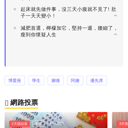
起床就先做件事，沒三天小腹就不見了! 肚
子一天天變小！
PR
減肥首選，檸檬加它，堅持一週，腰細了，
瘦到你懷疑人生
PR
博愛座
學生
腳痛
阿嬤
優先席
網路投票
2.4K人已投
2天後結束
單選
3天