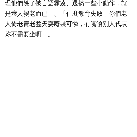
理他們除了被言語霸凌、還搞一些小動作，就
是壞人變老而已」、「什麼教育失敗，你們老
人倚老賣老整天耍廢裝可憐，有嘴嗆別人代表
妳不需要坐啊」。