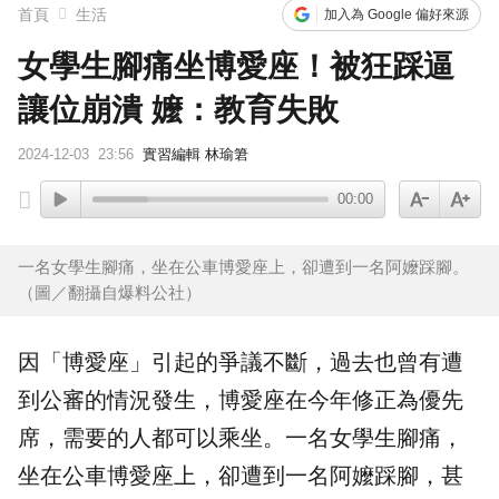
首頁
生活
加入為 Google 偏好來源
女學生腳痛坐博愛座！被狂踩逼
讓位崩潰 嬤：教育失敗
2024-12-03
23:56
實習編輯 林瑜䇹
00:00
一名女學生腳痛，坐在公車博愛座上，卻遭到一名阿嬤踩腳。
（圖／翻攝自爆料公社）
因「
博愛座
」引起的爭議不斷，過去也曾有遭
到公審的情況發生，博愛座在今年修正為
優先
席
，需要的人都可以乘坐。一名女
學生
腳痛
，
坐在公車博愛座上，卻遭到一名
阿嬤
踩腳，甚