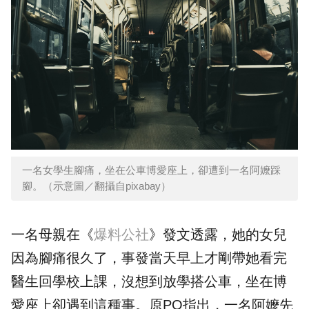
一名女學生腳痛，坐在公車博愛座上，卻遭到一名阿嬤踩
腳。（示意圖／翻攝自pixabay）
一名母親在《
爆料公社
》發文透露，她的女兒
因為腳痛很久了，事發當天早上才剛帶她看完
醫生回學校上課，沒想到放學搭公車，坐在博
愛座上卻遇到這種事。原PO指出，一名阿嬤先