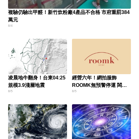
複驗仍驗出甲醛！新竹炊粉廠4產品不合格 市府重罰384
萬元
8/4
凌晨地牛翻身！台東04:25
經營六年！網拍服飾
規模3.9淺層地震
ROOMK無預警停運 闆娘
8/5
8/5
發聲