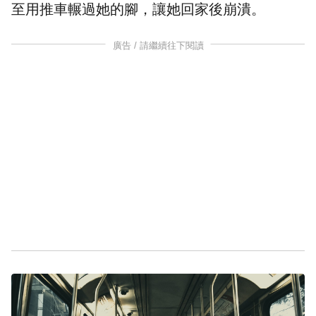
至用推車輾過她的腳，讓她回家後崩潰。
廣告 / 請繼續往下閱讀