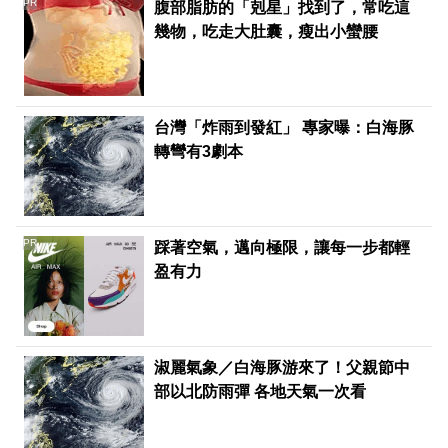
PR
腹部脂肪的「剋星」找到了，常吃這
幾物，吃走大肚囊，瘦出小蠻腰
台灣「炸雨到發紅」 專家曝：白海豚
轉彎有3劇本
PR
踩著空氣，邁向極限，讓每一步都輕
盈有力
淑麗氣象／白海豚游來了！父親節中
部以北防雨彈 各地天氣一次看