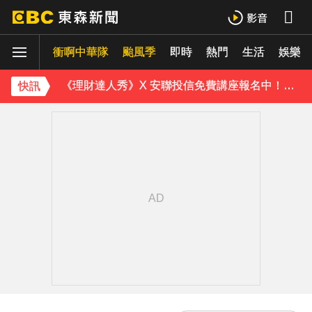
美伊有望達成協議！道瓊收盤創新高 國際油價連3跌
衝啊中華隊
颱風季
即時
熱門
生活
娛樂
《理財達人秀》X 安聯投信免費講座報名中！搶先卡位 2027
快訊
下載東森App，隨時掌握天下大小事！
路透：伊朗警告波灣國家 美再動武恐危及區域能源設施