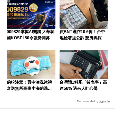
PR
009829掌握AI關鍵 大華韓
買BNT遭詐10.6億！台中
國KOSPI 50今強勢開募
地檢署提公訴 慈濟揭採購
細節
PR
豹粉注意！買中油洗沐禮
台灣讀1科系「後悔率」高
盒送無所事事小海豹洗臉
達56% 過來人吐心聲
髮帶
Recommended by