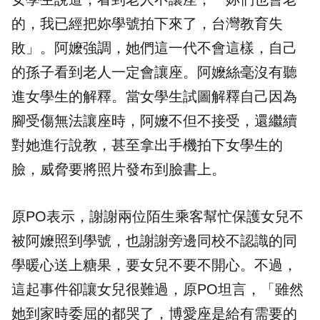
的，我已經把妳學號拍下來了，台灣教育失
敗」。阿嬤強調，她們這一代不會這樣，自己
的孫子看到老人一定會讓座。阿嬤絲毫沒有聽
進女學生的解釋。當女學生試圖解釋自己因為
腳受傷無法讓座時，阿嬤不但不接受，還繼續
對她進行說教，甚至拿出手機拍下女學生的
臉，威脅要將照片發布到臉書上。
原PO表示，謝謝兩位陌生乘客幫忙保護女兒不
被阿嬤照到學號，也謝謝旁邊同校不認識的同
學暖心送上糖果，要女兒不要不開心。不過，
這起事件卻讓女兒很難過，原PO坦言，「雖然
她到家時委屈的都哭了，博愛座是給有需要的