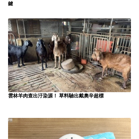
鍵
雲林羊肉查出汙染源！ 草料驗出戴奧辛超標
PR