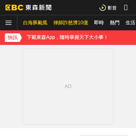
《理財達人秀》X 安聯投信免費講座報名中！搶先卡位 2027
白海豚颱風
下載東森App，隨時掌握天下大小事！
律師詐慈濟10億
即時
熱門
生活
《理財達人秀》X 安聯投信免費講座報名中！搶先卡位 2027
快訊