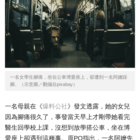
一名女學生腳痛，坐在公車博愛座上，卻遭到一名阿嬤踩
腳。（示意圖／翻攝自pixabay）
一名母親在《
爆料公社
》發文透露，她的女兒
因為腳痛很久了，事發當天早上才剛帶她看完
醫生回學校上課，沒想到放學搭公車，坐在博
愛座上卻遇到這種事。原PO指出，一名阿嬤先