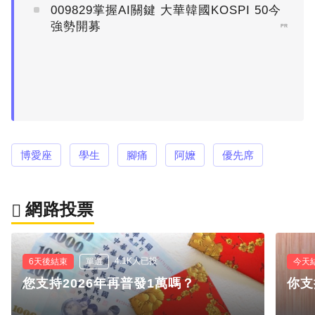
009829掌握AI關鍵 大華韓國KOSPI 50今
強勢開募
PR
博愛座
學生
腳痛
阿嬤
優先席
網路投票
4.1K人已投
6天後結束
單選
今天
您支持2026年再普發1萬嗎？
你支