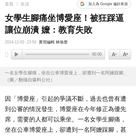
首頁
生活
加入為 Google 偏好來源
女學生腳痛坐博愛座！被狂踩逼
讓位崩潰 嬤：教育失敗
2024-12-03
23:56
實習編輯 林瑜䇹
00:00
一名女學生腳痛，坐在公車博愛座上，卻遭到一名阿嬤踩腳。
（圖／翻攝自爆料公社）
因「
博愛座
」引起的爭議不斷，過去也曾有遭
到公審的情況發生，博愛座在今年修正為
優先
席
，需要的人都可以乘坐。一名女
學生
腳痛
，
坐在公車博愛座上，卻遭到一名
阿嬤
踩腳，甚