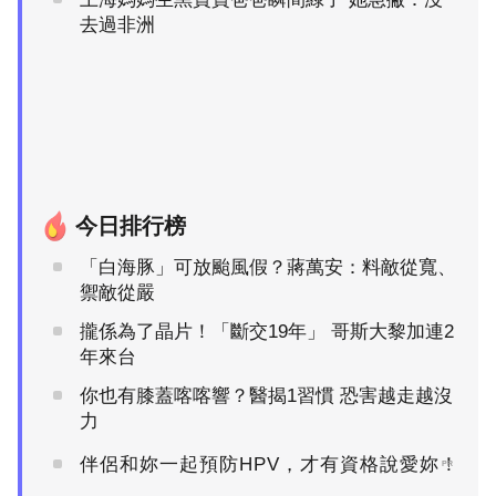
去過非洲
今日排行榜
「白海豚」可放颱風假？蔣萬安：料敵從寬、
禦敵從嚴
攏係為了晶片！「斷交19年」 哥斯大黎加連2
年來台
你也有膝蓋喀喀響？醫揭1習慣 恐害越走越沒
力
伴侶和妳一起預防HPV，才有資格說愛妳！
PR