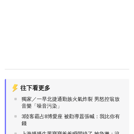
往下看更多
獨家／一早北捷通勤族火氣炸裂 男怒控翁放
音樂「噪音污染」
3陸客霸占8博愛座 被勸導囂張喊：我比你有
錢
上海媽媽生黑寶寶爸爸瞬間綠了 她急撇：沒