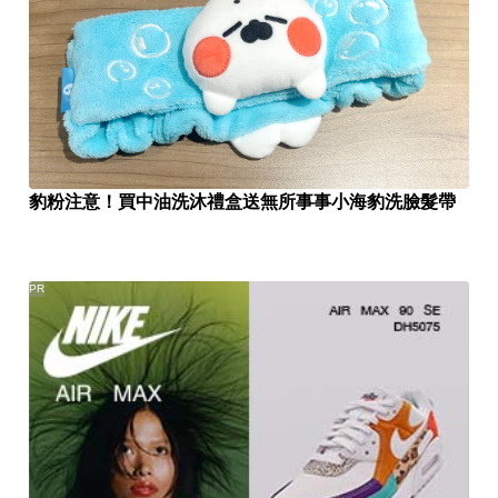
豹粉注意！買中油洗沐禮盒送無所事事小海豹洗臉髮帶
PR