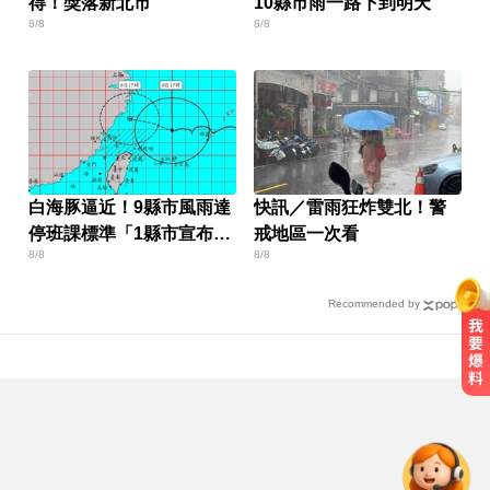
得！獎落新北市
10縣市雨一路下到明天
8/8
8/8
白海豚逼近！9縣市風雨達
快訊／雷雨狂炸雙北！警
停班課標準「1縣市宣布
戒地區一次看
8/8
8/8
了」
Recommended by
台指期夜盤狂飆736點 專家揭反彈
契機上看48000點
中職／中信兄弟折損2重砲！張志