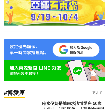
#博愛座
更多
臨盆孕婦搭地鐵求讓博愛座 50歲
大媽回「我也懷孕」！韓網全炸鍋