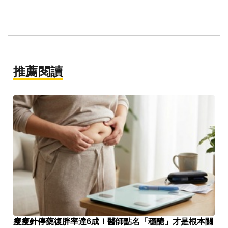
推薦閱讀
瘦瘦針停藥復胖率達6成！醫師點名「穩醣」才是根本關