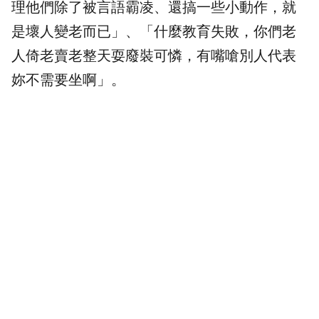
理他們除了被言語霸凌、還搞一些小動作，就
是壞人變老而已」、「什麼教育失敗，你們老
人倚老賣老整天耍廢裝可憐，有嘴嗆別人代表
妳不需要坐啊」。