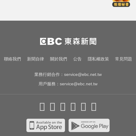
豪、許基宏動刀本季報銷
NBA／灰熊前鋒克拉克死因出爐 法
醫認定毒品意外
台指期夜盤狂飆736點 專家揭反彈
契機上看48000點
中職／中信兄弟折損2重砲！張志
聯絡我們
新聞自律
關於我們
公告
隱私權政策
常見問題
豪、許基宏動刀本季報銷
業務行銷合作：
service@ebc.net.tw
用戶服務：
service@ebc.net.tw