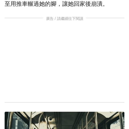
至用推車輾過她的腳，讓她回家後崩潰。
廣告 / 請繼續往下閱讀