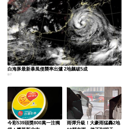
白海豚最新暴風侵襲率出爐 2地飆破5成
8/7
今彩539頭獎800萬一注獨
雨彈升級！大豪雨猛轟2地