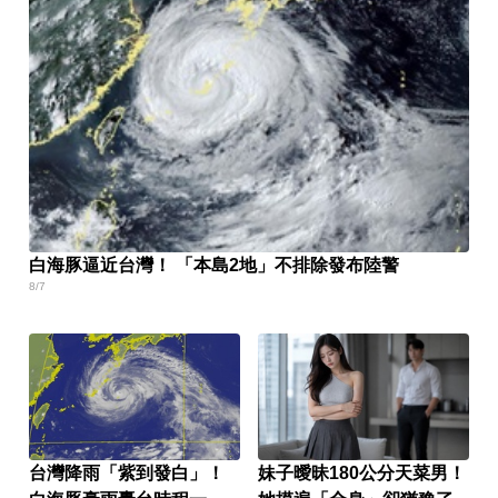
白海豚逼近台灣！ 「本島2地」不排除發布陸警
8/7
台灣降雨「紫到發白」！
妹子曖昧180公分天菜男！