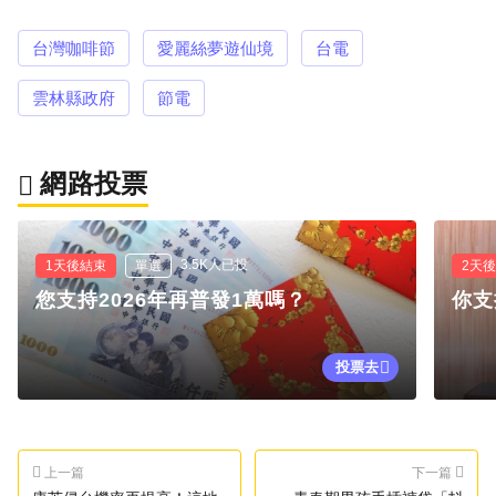
台灣咖啡節
愛麗絲夢遊仙境
台電
雲林縣政府
節電
網路投票
3.5K人已投
1天後結束
單選
2天
您支持2026年再普發1萬嗎？
你支
投票去
上一篇
下一篇