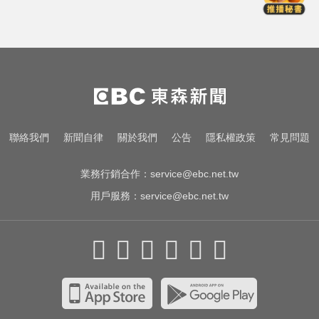
被撞死 3男扯：她自願的
中職／日本女星松川星首次來台開
球！為統一獅女孩日揭幕
緯創股利2度延發史上首例 金管會
說重話：考慮收回股務自辦
啦啦隊員遭輪流性侵！丟包公路秒
聯絡我們
新聞自律
關於我們
公告
隱私權政策
常見問題
被撞死 3男扯：她自願的
業務行銷合作：
service@ebc.net.tw
用戶服務：
service@ebc.net.tw