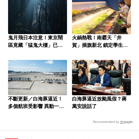
鬼月飛日本注意！東京鬧
火鍋熱戰！南霸天「井
區竟藏「猛鬼大樓」已奪
賀」插旗新北 鎖定學生族
14命
群
不斷更新／白海豚逼近！
白海豚逼近放颱風假？蔣
多個航班受影響 異動一次
萬安說話了
看
Recommended by