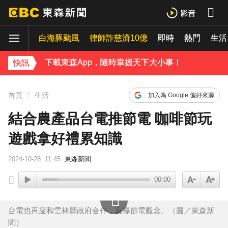
《理財達人秀》X 安聯投信免費講座報名中！搶先卡位 2027
白海豚颱風
律師詐慈濟10億
即時
熱門
生活
下載東森App，隨時掌握天下大小事！
孫嘉蕊／慈濟採購疫苗遭詐10億！嘆「莫忘初心」：善意也需監督
快訊
首頁
生活
加入為 Google 偏好來源
結合農產品台電推節電 咖啡節玩
遊戲拿好禮累知識
2024-10-28
11:45
東森新聞
00:00
台電也再度和雲林縣政府合作，宣導節電觀念。（圖／東森新
聞）