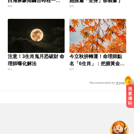
白海豚豪雨轟台時程一次
她摸遍「全身」卻猶豫了
8/6
8/5
看
注意！3生肖鬼月恐破財 命
今立秋拚轉運！命理師點
理師曝化解法
名「6生肖」：把握黃金7
8/1
8/7
天
Recommended by
緯創股利2度延發史上首例 金管會
說重話：考慮收回股務自辦
啦啦隊員遭輪流性侵！丟包公路秒