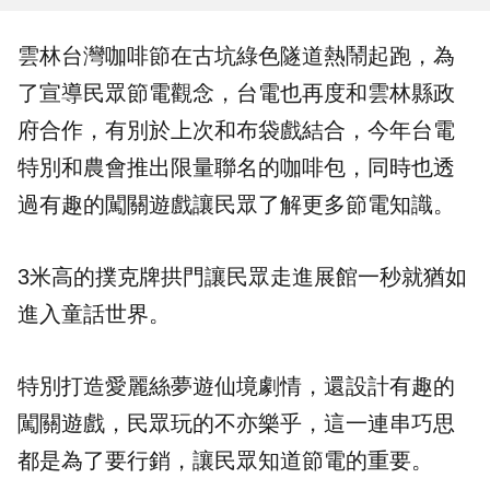
雲林
台灣咖啡節
在古坑綠色隧道熱鬧起跑，為
了宣導民眾
節電
觀念，
台電
也再度和
雲林縣政
府
合作，有別於上次和布袋戲結合，今年台電
特別和農會推出限量聯名的咖啡包，同時也透
過有趣的闖關遊戲讓民眾了解更多節電知識。
3米高的撲克牌拱門讓民眾走進展館一秒就猶如
進入童話世界。
特別打造
愛麗絲夢遊仙境
劇情，還設計有趣的
闖關遊戲，民眾玩的不亦樂乎，這一連串巧思
都是為了要行銷，讓民眾知道節電的重要。