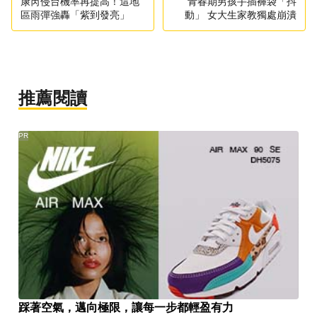
康芮侵台機率再提高！這地
青春期男孩手插褲袋「抖
區雨彈強轟「紫到發亮」
動」 女大生家教獨處崩潰
推薦閱讀
PR
踩著空氣，邁向極限，讓每一步都輕盈有力