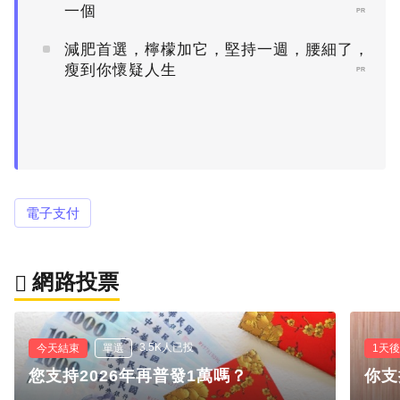
一個
PR
減肥首選，檸檬加它，堅持一週，腰細了，
瘦到你懷疑人生
PR
電子支付
網路投票
3.5K人已投
今天結束
單選
1天
您支持2026年再普發1萬嗎？
你支