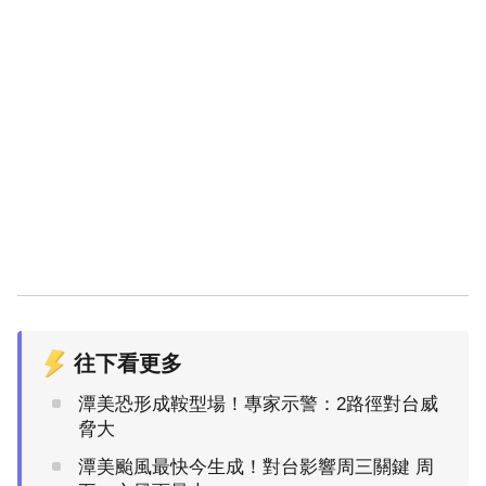
往下看更多
潭美恐形成鞍型場！專家示警：2路徑對台威
脅大
潭美颱風最快今生成！對台影響周三關鍵 周