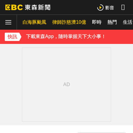
《理財達人秀》X 安聯投信免費講座報名中！搶先卡位 2027
白海豚颱風
律師詐慈濟10億
即時
熱門
生活
下載東森App，隨時掌握天下大小事！
《理財達人秀》X 安聯投信免費講座報名中！搶先卡位 2027
快訊