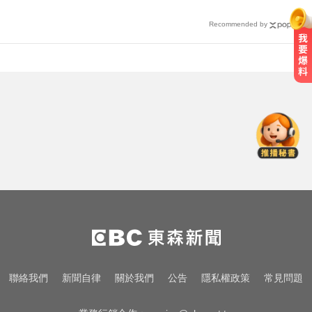
Recommended by
緯創股利2度延發史上首例 金管會
說重話：考慮收回股務自辦
愛玩車／無聲超跑失寵 瑪莎拉蒂將
回歸V8手排
台中恐怖車禍！婦人遭大貨車猛撞
下半身重創身亡
緯創股利2度延發史上首例 金管會
說重話：考慮收回股務自辦
愛玩車／無聲超跑失寵 瑪莎拉蒂將
聯絡我們
新聞自律
關於我們
公告
隱私權政策
常見問題
回歸V8手排