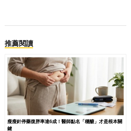
推薦閱讀
瘦瘦針停藥復胖率達6成！醫師點名「穩醣」才是根本關
鍵