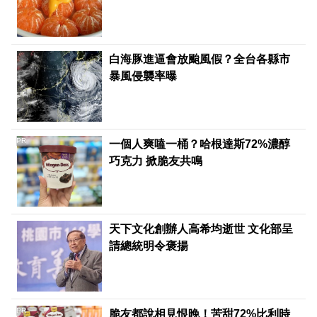
白海豚進逼會放颱風假？全台各縣市
暴風侵襲率曝
PR
一個人爽嗑一桶？哈根達斯72%濃醇
巧克力 掀脆友共鳴
天下文化創辦人高希均逝世 文化部呈
請總統明令褒揚
PR
脆友都說相見恨晚！苦甜72%比利時