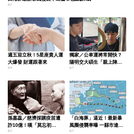
8/7
週五迎立秋！5星座貴人運
獨家／公車運將常開快？
大爆發 財運跟著來
陽明交大碩生「親上陣」
8/5
8/7
找原因
孫嘉蕊／慈濟採購疫苗遭
「白海豚」逼近！最新暴
詐10億！嘆「莫忘初
風圈侵襲率曝 一縣市達
8/7
8/7
心」：善意也需監督
59％