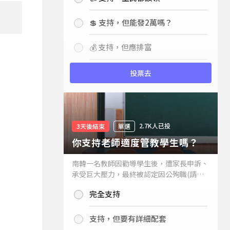
。
💲 支持，但能發2萬嗎？
💰 支持，但應排富
投票去
2.7K人已投
3天後結束
單選
你支持老師適度管教學生嗎？
南韓一名教師因勸導學生後，遭家長申訴、
承受巨大壓力，最終被認定因公殉職(請見
下列新聞)，引發外界關注教師教權。請問
完全支持
你支持老師適度管教學生嗎？
支持，但要有詳細配套