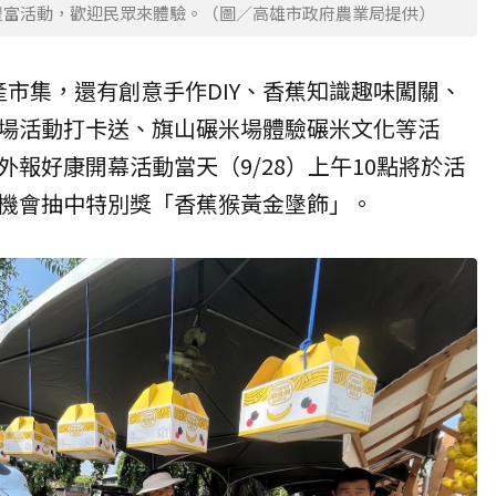
豐富活動，歡迎民眾來體驗。（圖／高雄市政府農業局提供）
色農產市集，還有創意手作DIY、香蕉知識趣味闖關、
場活動打卡送、旗山碾米場體驗碾米文化等活
報好康開幕活動當天（9/28）上午10點將於活
機會抽中特別獎「香蕉猴黃金墬飾」。