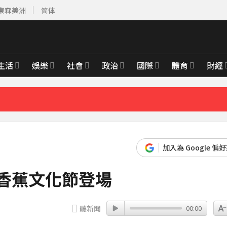
東森美洲
简体
8分鐘前
先卡位 2027
生活
娛樂
社會
政治
國際
體育
財經
白家綺急拱放閃
8分鐘前
加入為 Google 偏
山香蕉文化節登場
聽新聞
00:00