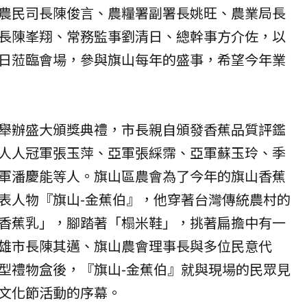
農民司長陳俊言、農糧署副署長姚旺、農業局長
長陳峯翔、常務監事劉清日、總幹事方介佐，以
日蒞臨會場，參與旗山每年的盛事，希望今年業
舉辦盛大頒獎典禮，市長親自頒發香蕉品質評鑑
人人冠軍張玉萍、亞軍張綵霈、亞軍蘇玉玲、季
軍潘慶能等人。旗山區農會為了今年的旗山香蕉
表人物『旗山-金蕉伯』，他穿著台灣傳統農村的
香蕉乳」，腳踏著「榻米鞋」，挑著扁擔中有一
雄市長陳其邁、旗山農會理事長與多位民意代
型禮物盒後，『旗山-金蕉伯』就與現場的民眾見
文化節活動的序幕。