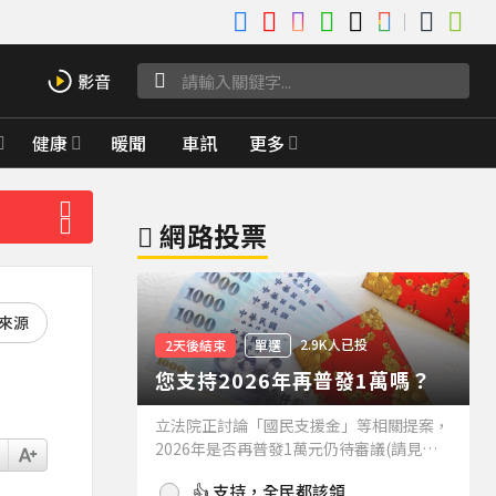
健康
暖聞
車訊
更多
網路投票
好來源
2.9K人已投
2天後結束
單選
您支持2026年再普發1萬嗎？
立法院正討論「國民支援金」等相關提案，
2026年是否再普發1萬元仍待審議(請見下
方新聞)。如果2026年再普發1萬元，你支
👍 支持，全民都該領
持嗎？