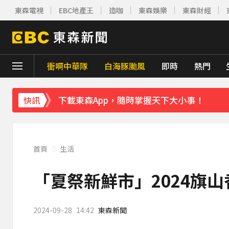
下載東森App，隨時掌握天下大小事！
東森電視
EBC地產王
造咖
東森娛樂
東森財經
遠見天下創辦人高希均辭世 享耆壽90歲
1
《理財達人秀》X 安聯投信免費講座報名中！搶
衝啊中華隊
白海豚颱風
即時
熱門
羅美玲連生三胎！自爆與尪「2年沒接吻」
下載東森App，隨時掌握天下大小事！
快訊
遠見天下創辦人高希均辭世 享耆壽90歲
1
首頁
生活
「夏祭新鮮市」2024旗
2024-09-28
14:42
東森新聞