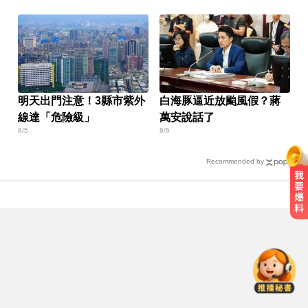
明天出門注意！3縣市紫外
白海豚逼近放颱風假？蔣
線達「危險級」
萬安說話了
8/5
8/6
Recommended by
中職／陳傑憲轟2分砲貢獻3打點！
統一獅8:2味全龍
一變天膝蓋就發癢？李祖寧自曝半
月板變形，醫揭保骨與增肌兩大救
星！