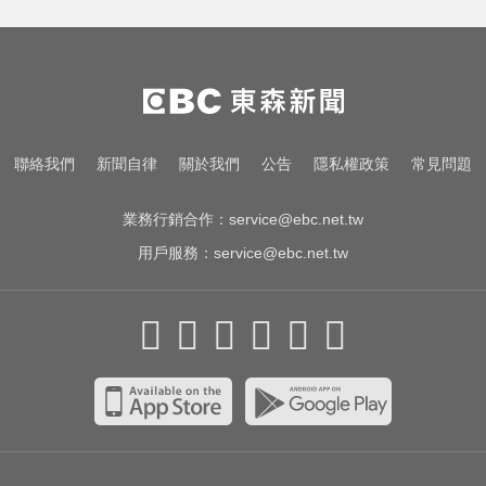
愛玩車／這輛迷你電動車超勇 拖曳
能力勝過特斯拉
中職／陳傑憲轟2分砲貢獻3打點！
統一獅8:2味全龍
一變天膝蓋就發癢？李祖寧自曝半
聯絡我們
新聞自律
關於我們
公告
隱私權政策
常見問題
月板變形，醫揭保骨與增肌兩大救
星！
業務行銷合作：
service@ebc.net.tw
用戶服務：
service@ebc.net.tw