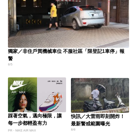
獨家／非住戶買機械車位 不服社區「限登記1車停」報
警
8/5
踩著空氣，邁向極限，讓
快訊／大雷雨即刻開炸！
每一步都輕盈有力
最新警戒範圍曝光
8/6
PR・NIKE AIR MAX