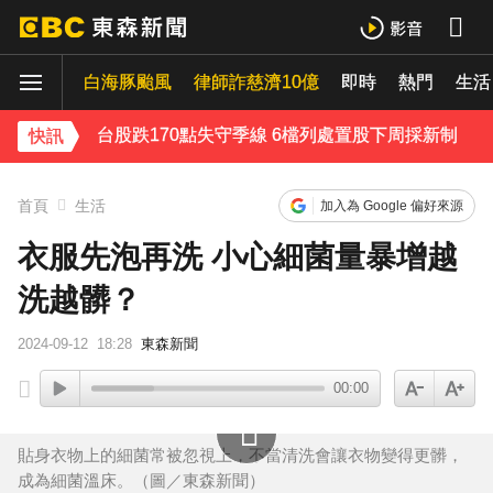
下載東森App，隨時掌握天下大小事！
白海豚颱風
台股跌170點失守季線 6檔列處置股下周採新制
律師詐慈濟10億
即時
熱門
生活
慈濟疫苗採購遭詐10.6億！蔡英文曝「當年最難決定」
快訊
不斷更新／白海豚逼近！多個航班受影響 異動一次看
首頁
生活
加入為 Google 偏好來源
《理財達人秀》X 安聯投信免費講座報名中！搶先卡位 2027
衣服先泡再洗 小心細菌量暴增越
洗越髒？
下載東森App，隨時掌握天下大小事！
2024-09-12
18:28
東森新聞
台股跌170點失守季線 6檔列處置股下周採新制
00:00
貼身衣物上的細菌常被忽視上，不當清洗會讓衣物變得更髒，
成為細菌溫床。（圖／東森新聞）