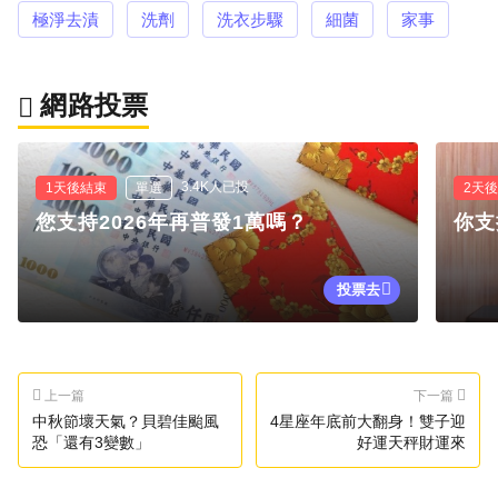
極淨去漬
洗劑
洗衣步驟
細菌
家事
網路投票
3.4K人已投
1天後結束
單選
2天
您支持2026年再普發1萬嗎？
你支
投票去
上一篇
下一篇
中秋節壞天氣？貝碧佳颱風
4星座年底前大翻身！雙子迎
恐「還有3變數」
好運天秤財運來