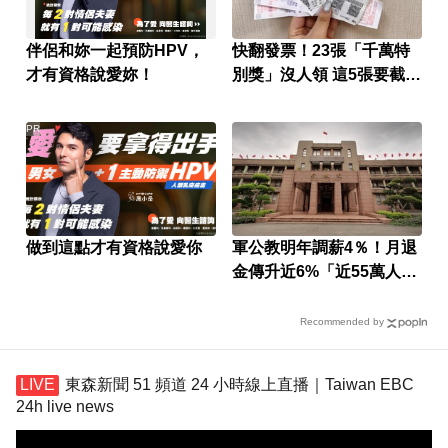
伴侶和妳一起預防HPV，
快翻發票！23張「千萬特
才有資格說愛妳！
別獎」沒人領 這5張要截止
兌獎了
PR
做到這點才有資格說愛你
軍公教明年調薪4％！月退
金傳升近6%「近55萬人受
惠」
Recommended by
東森新聞 51 頻道 24 小時線上直播｜Taiwan EBC
24h live news