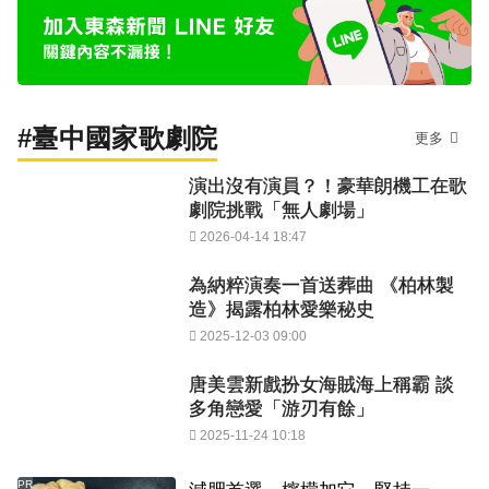
#臺中國家歌劇院
更多
演出沒有演員？！豪華朗機工在歌
劇院挑戰「無人劇場」
2026-04-14 18:47
為納粹演奏一首送葬曲 《柏林製
造》揭露柏林愛樂秘史
2025-12-03 09:00
唐美雲新戲扮女海賊海上稱霸 談
多角戀愛「游刃有餘」
2025-11-24 10:18
PR