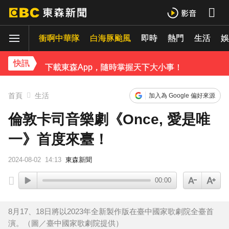
遭前夫割頸脅迫！「兇版李毓芬」陷養套殺慘賠2000萬 2度遇感情詐騙
衝啊中華隊
白海豚颱風
即時
熱門
生活
停更1個月全面復工！蔡阿嘎甩抄襲爭議「開拍新企劃」二伯IG也更新
娛
下載東森App，隨時掌握天下大小事！
快訊
新北割頸案近3年！受害少年姓名解禁公開 父心碎發聲
首頁
生活
加入為 Google 偏好來源
倫敦卡司音樂劇《Once, 愛是唯
一》首度來臺！
2024-08-02
14:13
東森新聞
00:00
8月17、18日將以2023年全新製作版在臺中國家歌劇院全臺首
演。（圖／臺中國家歌劇院提供）