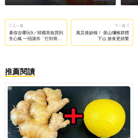
上一篇
下一篇
暑假去哪玩9／韓國美妝買到
風災後缺糧！ 柴山獼猴群體
失心瘋 一招讓你「打到骨
下山 搶食更頻繁
折」
推薦閱讀
PR