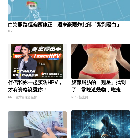
白海豚路徑偏西修正！週末豪雨炸北部「紫到發白」
8/5
伴侶和妳一起預防HPV，
腹部脂肪的「剋星」找到
才有資格說愛妳！
了，常吃這幾物，吃走大
肚囊，瘦出小蠻腰
PR・台灣癌症基金會
PR・新素簡