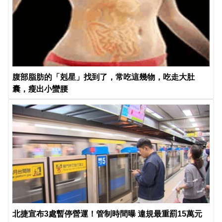
腹部脂肪的「剋星」找到了，常吃這幾物，吃走大肚
囊，瘦出小蠻腰
北捷宣布3處暫停營運！管制時間曝 違規最重罰15萬元