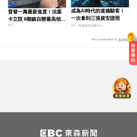
成為AI時代的道德駭客！
普發一萬最新進度！法案
一次拿到三張資安證照
卡立院 8鄉鎮自辦最高領1
8/4
萬
PR・恆逸教育訓練中心
Recommended by
創2月以來最大單日漲幅！黃金暴漲
4.4%突破4253美元
醫起看／20歲男私密處驚見「白刺
顆粒」醫揭真相
PLG／台籃震撼彈！林秉聖返台加
盟洋基工程
創2月以來最大單日漲幅！黃金暴漲
4.4%突破4253美元