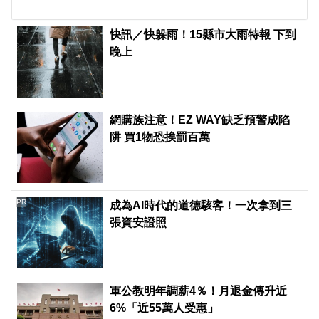
快訊／快躲雨！15縣市大雨特報 下到
晚上
網購族注意！EZ WAY缺乏預警成陷
阱 買1物恐挨罰百萬
PR
成為AI時代的道德駭客！一次拿到三
張資安證照
軍公教明年調薪4％！月退金傳升近
6%「近55萬人受惠」