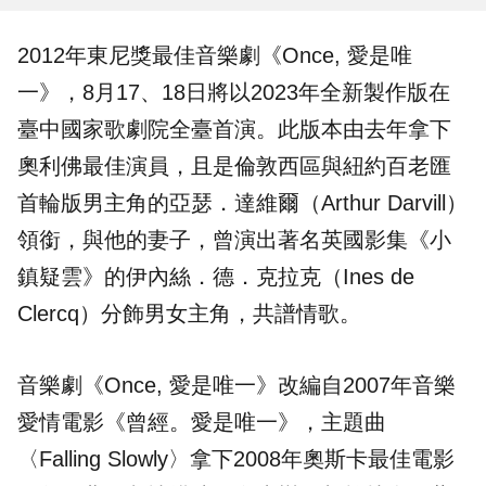
2012年
東尼獎
最佳音樂劇
《Once, 愛是唯
一》，8月17、18日將以2023年全新製作版在
臺中國家歌劇院
全臺首演
。此版本由去年拿下
奧利佛最佳演員，且是倫敦西區與紐約百老匯
首輪版男主角的亞瑟．達維爾（Arthur Darvill）
領銜，與他的妻子，曾演出著名英國影集《小
鎮疑雲》的伊內絲．德．克拉克（Ines de
Clercq）分飾男女主角，共譜情歌。
音樂劇《Once, 愛是唯一》改編自2007年音樂
愛情電影《曾經。愛是唯一》，主題曲
〈Falling Slowly〉拿下2008年奧斯卡最佳電影