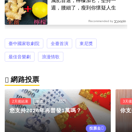
減肥首選，檸檬加它，堅持一
週，腰細了，瘦到你懷疑人生
Recommended by
臺中國家歌劇院
全臺首演
東尼獎
最佳音樂劇
浪漫情歌
網路投票
2.7K人已投
2天後結束
單選
3天
您支持2026年再普發1萬嗎？
你支
投票去