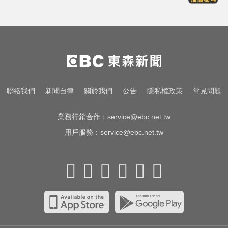
出國回台發燒狂拉！男竟罹傷寒 醫
示警：恐爆敗血症
白海豚颱風強襲日本！奄美逾3萬戶
停電 沖繩5人受傷
台中恐怖車禍！婦人遭大貨車猛撞
聯絡我們
新聞自律
關於我們
公告
隱私權政策
常見問題
下半身重創身亡
業務行銷合作：
service@ebc.net.tw
用戶服務：
service@ebc.net.tw