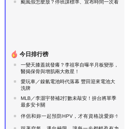
颱風假怎麼放？停班課標準、宣布時間一次看
今日排行榜
一變天膝蓋就發癢？李祖寧自曝半月板變形，
醫揭保骨與增肌兩大救星！
愛玩車／鎳氫電池時代落幕 豐田迎來電池大
洗牌
MLB／李灝宇替補2打數未敲安！拚台將單季
最多安卡關
伴侶和妳一起預防HPV，才有資格說愛妳！
PR
踩著空氣，邁向極限，讓每一步都輕盈有力
PR