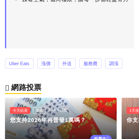
Uber Eats
漲價
外送
服務費
調漲
網路投票
3.5K人已投
今天結束
單選
1天
您支持2026年再普發1萬嗎？
你支
投票去