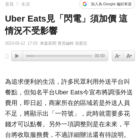
首頁
生活
加入為 Google 偏好來源
Uber Eats見「閃電」須加價 這
情況不受影響
2023-05-12
17:03
東森新聞 實習編輯 張愛芸
00:00
為追求便利的生活，許多民眾利用
外送
平台叫
餐點，但知名平台
Uber Eats
今宣布將
調漲
外送
費用，即日起，商家所在的區域若是外送人員
不足，將顯示出「一符號」，此時就需要多花
錢才可以點餐。另外一項調整則是在未來，平
台將收取
服務費
，不過詳細辦法還有待說明。