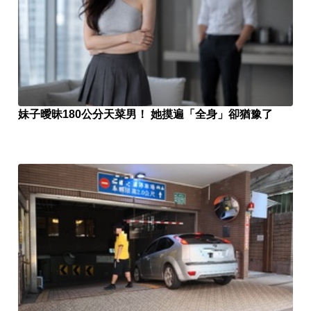
妹子曖昧180公分天菜男！ 她摸遍「全身」卻猶豫了