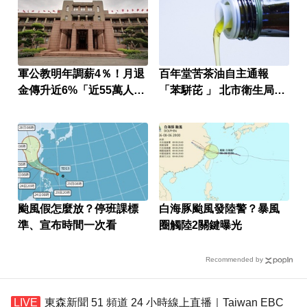
軍公教明年調薪4％！月退
百年堂苦茶油自主通報
金傳升近6%「近55萬人受
「苯駢芘 」 北市衛生局火
惠」
速下架
颱風假怎麼放？停班課標
白海豚颱風發陸警？暴風
準、宣布時間一次看
圈觸陸2關鍵曝光
Recommended by
東森新聞 51 頻道 24 小時線上直播｜Taiwan EBC