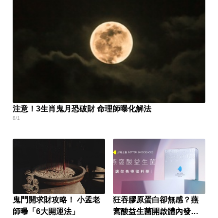
注意！3生肖鬼月恐破財 命理師曝化解法
8/1
鬼門開求財攻略！ 小孟老
狂吞膠原蛋白卻無感？燕
師曝「6大開運法」
窩酸益生菌開啟體內發光