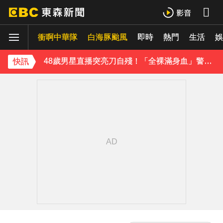
今年首例本土傷寒！中部7旬婦發燒腹瀉 無國內外旅遊史
衝啊中華隊
白海豚颱風
即時
熱門
生活
《理財達人秀》X 安聯投信免費講座報名中！搶先卡位 2027
娛
48歲男星直播突亮刀自殘！「全裸滿身血」警急破門 家屬發聲曝現況
快訊
遭前夫割頸脅迫！「兇版李毓芬」陷養套殺慘賠2000萬 2度遇感情詐騙
停更1個月全面復工！蔡阿嘎甩抄襲爭議「開拍新企劃」二伯IG也更新
下載東森App，隨時掌握天下大小事！
新北割頸案近3年！受害少年姓名解禁公開 父心碎發聲