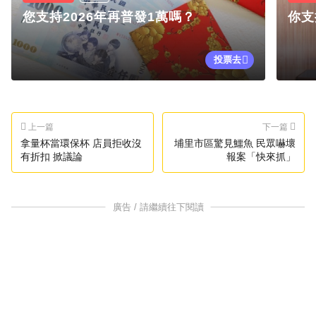
您支持2026年再普發1萬嗎？
你支
投票去
上一篇
下一篇
拿量杯當環保杯 店員拒收沒
埔里市區驚見鱷魚 民眾嚇壞
有折扣 掀議論
報案「快來抓」
廣告 / 請繼續往下閱讀