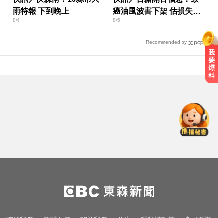
雨特報 下到晚上
癌油風波害下架 估損失
8/6
8/5
2.43億
Recommended by
愛玩車／這Defender OCTA不僅猛
還很黑
Google人工智慧部門高層人事大地
震 股價重挫4%
創2月以來最大單日漲幅！黃金暴漲
4.4%突破4253美元
愛玩車／這Defender OCTA不僅猛
還很黑