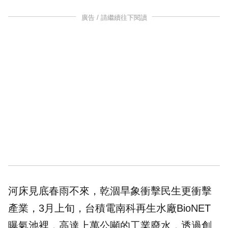
廣告 / 請繼續往下閱讀
河床見底春雨不來，乾涸旱象衝擊民生更衝擊
產業，3月上旬，台積電南科再生水廠BioNET
曝氣池裡，高達上萬公噸的工業廢水，透過創