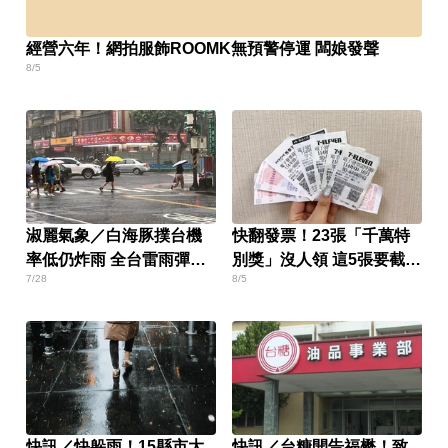
經營六年！網拍服飾ROOMK無預警停運 闆娘發聲
8/5
淑麗氣象／白海豚撲台機
快翻發票！23張「千萬特
率低仍炸雨 全台雷雨彈下
別獎」沒人領 這5張要截止
7/28
8/5
到這天
兌獎了
快訊／快躲雨！15縣市大
快訊／台糖開告福懋！致