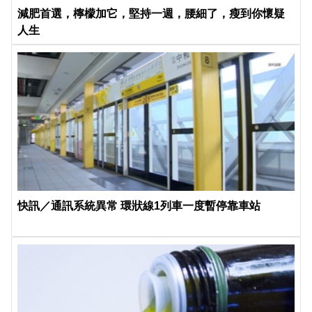
減肥首選，檸檬加它，堅持一週，腰細了，瘦到你懷疑
人生
快訊／通訊系統異常 環狀線1列車一度暫停靠車站