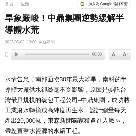
首頁
生活
加入為 Google 偏好來源
旱象嚴峻！中鼎集團逆勢緩解半
導體水荒
2023-05-02
13:00
東森新聞
00:00
水情告急，南部面臨30年最大乾旱，南科的
半
導體
大廠供水卻絲毫不受影響，原因是委託台
灣最具規模的統包工程公司–
中鼎
集團，成功將
工業廢水轉換成高純度
再生水
，設計總量每天
產出20,000噸，東森新聞獨家獲邀進入廠區，
帶您直擊水資源的永續工程。