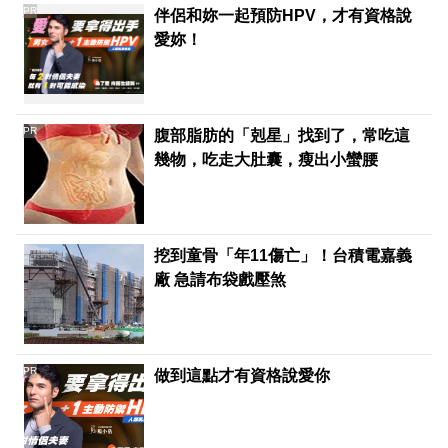
PR
伴侶和妳一起預防HPV，才有資格說
愛妳！
PR
腹部脂肪的「剋星」找到了，常吃這
幾物，吃走大肚囊，瘦出小蠻腰
挖到童骨「年11傷亡」！台積電嘉義
廠 急請布袋戲壓煞
PR
做到這點才有資格說愛你