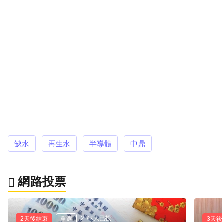
缺水
再生水
半導體
中鼎
網路投票
2.7K人已投
2天後結束
單選
3天