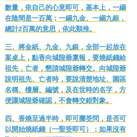
數量，依自己的心意即可，基本上，一綑
在陰間是一百萬；一綑九金、一綑九銀，
總計2百萬的意思，依此類推。
三、將金紙、九金、九銀，全部一起放在
案桌上，點香向城隍爺稟報，要燒紙錢給
祖先，亡者，懇請城隍爺轉交。向城隍爺
說明祖先、亡者時，要說清楚地址、園區
名稱、樓層、編號，及在世時的名字，方
便讓城隍爺確認，不會轉交錯對象。
四、香燒至過半時，即可擲筊問，是否可
以開始燒紙錢（一聖筊即可）；如果沒有