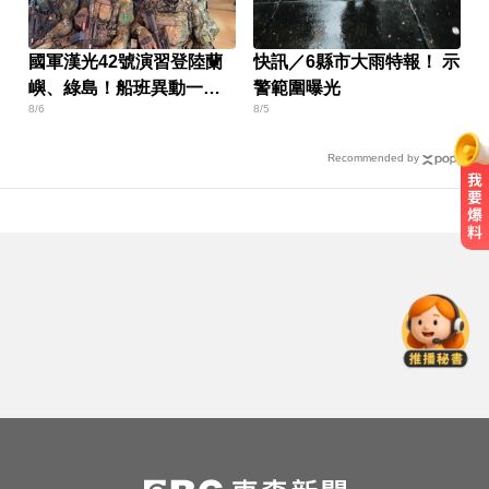
國軍漢光42號演習登陸蘭
快訊／6縣市大雨特報！ 示
嶼、綠島！船班異動一次
警範圍曝光
8/6
8/5
看
Recommended by
每天2000CC是錯的？醫師曝「喝水
黃金公式」猛灌恐水中毒
新／前台南議長郭信良涉侵占 檢建
請從重量刑
PLG／台籃震撼彈！林秉聖返台加
盟洋基工程
每天2000CC是錯的？醫師曝「喝水