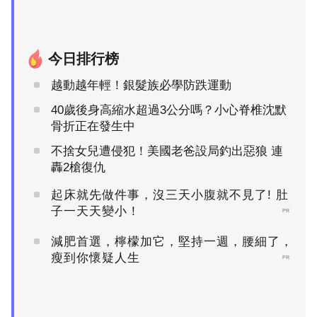
今日排行榜
越動越年輕！銀髮族必學防跌運動
40歲後身高縮水超過3公分嗎？小心脊椎沈默
骨折正在發生中
不捨女兒遭侵犯！美國老爸設局釣出惡狼 連
轟2槍復仇
起床就先做件事，沒三天小腹就不見了! 肚
子一天天變小！
PR
減肥首選，檸檬加它，堅持一週，腰細了，
瘦到你懷疑人生
PR