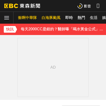
醫起看／20歲男私密處驚見「白刺顆粒」醫揭真相
衝啊中華隊
獨家／台中大馬路分隔島 驚見3隻黃牛悠哉吃草
白海豚颱風
即時
熱門
生活
娛
每天2000CC是錯的？醫師曝「喝水黃金公式」猛灌恐水中毒
快訊
愛玩車／凱旋雙車登場 660新動力更順暢
律師勾掮客誆「可買BNT疫苗」 詐慈濟10億
《理財達人秀》X 安聯投信免費講座報名中！搶先卡位 2027
《大熱門》收攤1年！吳宗憲率Lulu、陳漢典再合體：我們還是回來了
18歲帥兒離開台灣！前主播蔣雅淇忍淚嘆：最難放手的是媽媽
15年摯愛離世！唐綺陽頭七驚見「驚人畫面」感動喊：真不是蓋的