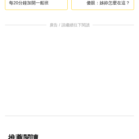
每20分鐘加開一船班
傻眼：姊妳怎麼在這？
廣告 / 請繼續往下閱讀
推薦閱讀