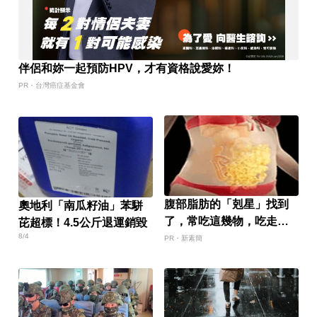
伴侶和妳一起預防HPV，才有資格說愛妳！
PR・台灣癌症基金會
腹部脂肪的「剋星」找到
奧地利「南瓜籽油」苯駢
了，常吃這幾物，吃走大
芘超標！4.5公斤退運銷毀
肚囊，瘦出小蠻腰
8/4
PR・新素簡