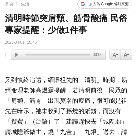
下載東森App，隨時掌握天下大小事！
首頁
生活
加入為 Google 偏好來源
清明時節突肩頸、筋骨酸痛 民俗
賴總統參與漢光「萬鈞計畫」！ 搭「雲豹」前進衡指所
專家提醒：少做1件事
2023-04-01
15:45
00:00
又到慎終追遠，緬懷祖先的「清明」時期，
易
經命理
老師高煜霖提醒，若清明前後，民眾的
「肩頸、筋骨」出現莫名的痠痛，很可能是祖
先在暗示，祂未收到子孫燒的紙錢，而沒有
「搜費」（台語）了！建議趕快去「城隍廟」
請
城隍爺
做主，燒「九金」「九銀」過去，請