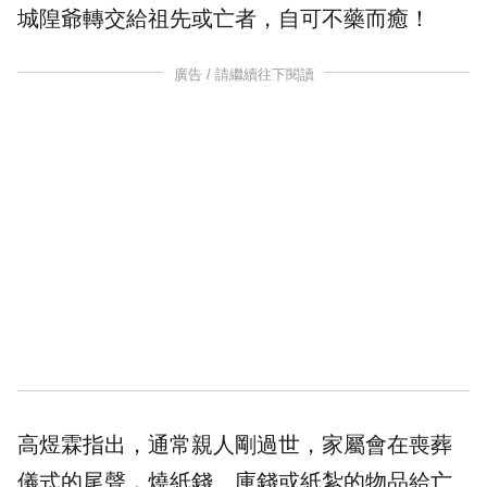
城隍爺轉交給祖先或亡者，自可不藥而癒！
廣告 / 請繼續往下閱讀
高煜霖指出，通常親人剛過世，家屬會在喪葬
儀式的尾聲，燒紙錢、庫錢或紙紮的物品給亡