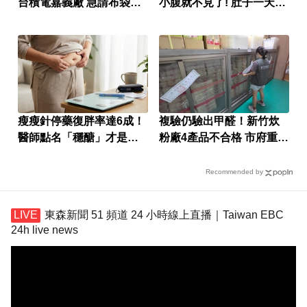
台積電嘉義廠 急請布袋戲
小腹就不見了! 肚子一天天
壓煞
變小！
瘦瘦針停藥復胖率達6成！
複驗仍驗出甲醛！新竹炊
醫師點名「穩醣」才是根
粉廠4產品不合格 市府重罰
本關鍵
384萬元
Recommended by
東森新聞 51 頻道 24 小時線上直播｜Taiwan EBC
24h live news