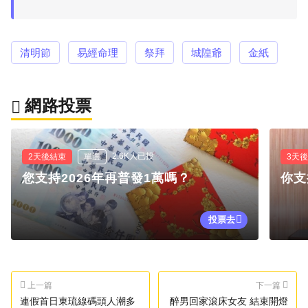
清明節
易經命理
祭拜
城隍爺
金紙
網路投票
2.6K人已投
2天後結束
單選
3天
您支持2026年再普發1萬嗎？
你支
投票去
上一篇
下一篇
連假首日東琉線碼頭人潮多
醉男回家滾床女友 結束開燈