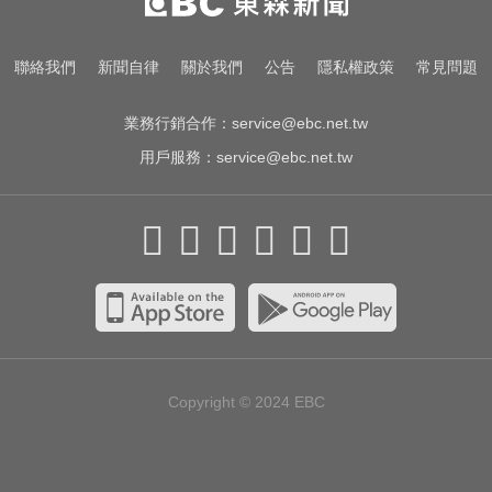
黃金公式」猛灌恐水中毒
新／前台南議長郭信良涉侵占 檢建
聯絡我們
新聞自律
關於我們
公告
隱私權政策
常見問題
請從重量刑
業務行銷合作：
service@ebc.net.tw
用戶服務：
service@ebc.net.tw
Copyright © 2024
EBC