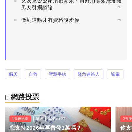
女友見公公頭頂後驚呆！買好用養髮洗髮給
男友引網議論
PR
做到這點才有資格說愛你
PR
獨居
自救
智慧手錶
緊急連絡人
觸電
網路投票
3.5K人已投
1天後結束
單選
2天
您支持2026年再普發1萬嗎？
你支