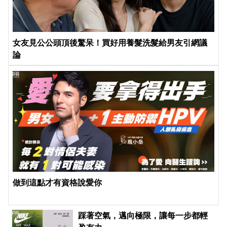
女友見公公頭頂後驚呆！買好用養髮洗髮給男友引網議
論
PR
做到這點才有資格說愛你
PR
踩著空氣，邁向極限，讓每一步都輕