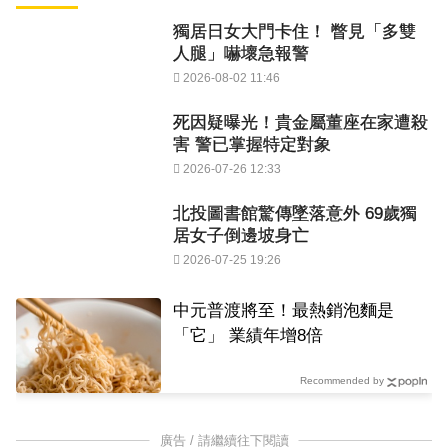
獨居日女大門卡住！ 瞥見「多雙
人腿」嚇壞急報警
2026-08-02 11:46
死因疑曝光！貴金屬董座在家遭殺
害 警已掌握特定對象
2026-07-26 12:33
北投圖書館驚傳墜落意外 69歲獨
居女子倒邊坡身亡
2026-07-25 19:26
中元普渡將至！最熱銷泡麵是
「它」 業績年增8倍
Recommended by
廣告 / 請繼續往下閱讀