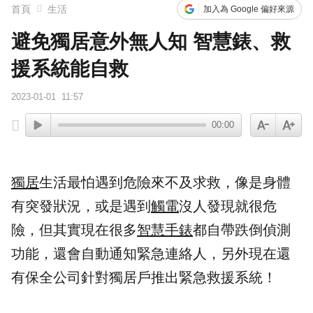
首頁
生活
加入為 Google 偏好來源
避免獨居意外無人知 智慧錶、救
援系統能自救
2023-01-01
11:57
00:00
獨居
生活最怕遇到危險來不及求救，像是身體
有突發狀況，或是遇到
觸電
沒人發現就很危
險，但其實現在很多
智慧手錶
都自帶跌倒偵測
功能，還會自動通知
緊急連絡人
，另外現在還
有保全公司針對獨居戶推出緊急救援系統！