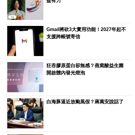
盈有力
Gmail將砍3大實用功能！2027年起不
支援跨帳號寄信
狂吞膠原蛋白卻無感？燕窩酸益生菌
開啟體內發光燈泡
白海豚逼近放颱風假？蔣萬安說話了