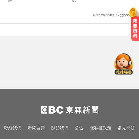
8/6
8/7
惠」
59％
Recommended by
慈濟採購BNT疫苗被詐10億！醫：4
年後還陳時中清白
中職／日本女星松川星首次來台開
球！為統一獅女孩日揭幕
一變天膝蓋就發癢？李祖寧自曝半
月板變形，醫揭保骨與增肌兩大救
星！
慈濟採購BNT疫苗被詐10億！醫：4
年後還陳時中清白
中職／日本女星松川星首次來台開
聯絡我們
新聞自律
關於我們
公告
隱私權政策
常見問題
球！為統一獅女孩日揭幕