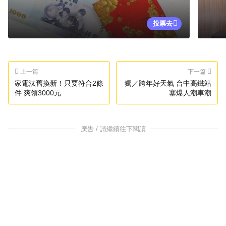
投票去
上一篇
下一篇
家電汰舊換新！只要符合2條
獨／跨年好天氣 台中高鐵站
件 爽領3000元
塞爆人潮車潮
廣告 / 請繼續往下閱讀