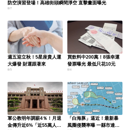
防空演習登場！高雄街頭瞬間淨空 直擊畫面曝光
8/7
週五迎立秋！5星座貴人運
買飲料中200萬！8張幸運
大爆發 財運跟著來
發票曝光 最低只花10元
8/5
8/4
軍公教明年調薪4％！月退
「白海豚」逼近！最新暴
金傳升近6%「近55萬人受
風圈侵襲率曝 一縣市達