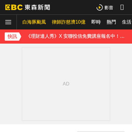
桃園8旬妻遭拐杖猛砸身亡！夫打電話自首 鄰居曝私下近況
白海豚颱風
律師詐慈濟10億
即時
熱門
生活
白海豚颱風強襲日本！奄美逾3萬戶停電 沖繩5人受傷
《理財達人秀》X 安聯投信免費講座報名中！搶先卡位 2027
快訊
下載東森App，隨時掌握天下大小事！
白海豚颱風逐漸逼近！海警區域擴大