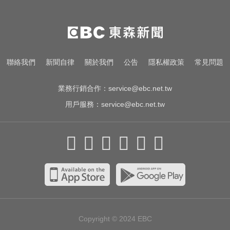
色外公稱「幫看過敏」騙孫女脫褲
侵犯！法院判2年4月
狼繼父猥褻2幼女148次 入獄前一晚
聯絡我們
新聞自律
關於我們
公告
隱私權政策
常見問題
還犯案！ 二審判更輕原因曝
業務行銷合作：
service@ebc.net.tw
用戶服務：
service@ebc.net.tw
Copyright © 2024
EBC