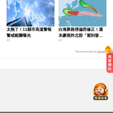
太熱了！11縣市高溫警報
白海豚路徑偏西修正！週
警戒範圍曝光
末豪雨炸北部「紫到發
8/5
8/5
白」
Recommended by
色外公稱「幫看過敏」騙孫女脫褲
侵犯！法院判2年4月
狼繼父猥褻2幼女148次 入獄前一晚
還犯案！ 二審判更輕原因曝
MLB／重返大聯盟僅3天！費爾柴德
本季二度遭水手DFA