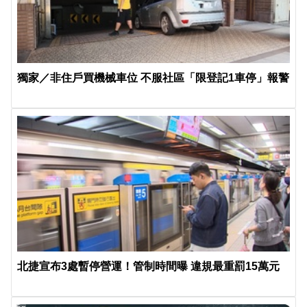
獨家／非住戶買機械車位 不服社區「限登記1車停」報警
北捷宣布3處暫停營運！管制時間曝 違規最重罰15萬元