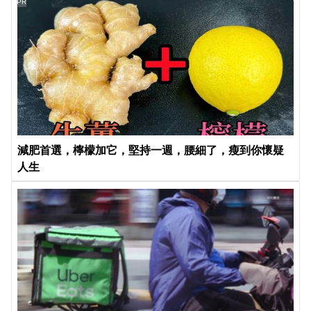
PR
減肥首選，檸檬加它，堅持一週，腰細了，瘦到你懷疑
人生