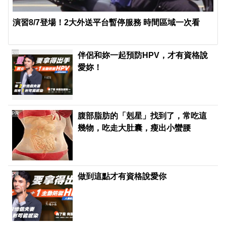
演習8/7登場！2大外送平台暫停服務 時間區域一次看
PR
伴侶和妳一起預防HPV，才有資格說
愛妳！
PR
腹部脂肪的「剋星」找到了，常吃這
幾物，吃走大肚囊，瘦出小蠻腰
PR
做到這點才有資格說愛你