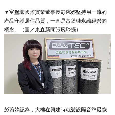
▼
富堡瓏國際實業董事長彭琬婷堅持用一流的
產品守護居住品質，一直是富堡瓏永續經營的
概念。（圖／
東森新聞
張琬聆攝）
彭琬婷認為，大樓在興建時就裝設隔音墊最能