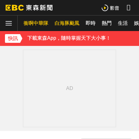
《理財達人秀》X 安聯投信免費講座報名中！搶先卡位 2027
衝啊中華隊
白海豚颱風
即時
熱門
生活
15年摯愛離世！唐綺陽頭七驚見「驚人畫面」感動喊：真不是蓋的
娛
下載東森App，隨時掌握天下大小事！
快訊
台灣讀1科系「後悔率」高達56% 過來人吐心聲