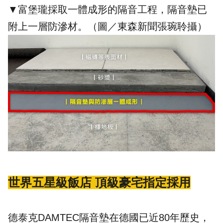
▼富堡瓏採取一體成形的隔音工程，隔音墊已
附上一層防滲材。（圖／
東森新聞
張琬聆攝）
世界五星級飯店 頂級豪宅指定採用
德泰克DAMTEC隔音墊在德國已近80年歷史，