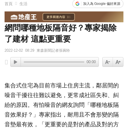
首頁
生活
加入為 Google 偏好來源
網問哪種地板隔音好？專家揭除
了建材 這點更重要
2022-12-02
08:29
東森新聞記者張琬聆
00:00
集合式住宅為目前市場上住房主流，鄰居間的
噪音干擾往往難以避免，更常成社區失和、糾
紛的原因。有怕噪音的網友詢問「哪種地板隔
音效果好？」專家指出，耐用且不會形變的
隔
音墊
最有效，「更重要的是對的產品及對的方