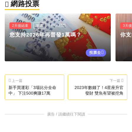
網路投票
2.6K人已投
2天後結束
單選
3天
您支持2026年再普發1萬嗎？
你支
投票去
上一篇
下一篇
新手買運彩「3場比分全命
2023年數錢了！4星座升官
中」 下注500爽賺17萬
發財 雙魚有望被挖角
廣告 / 請繼續往下閱讀