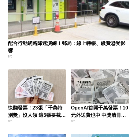
配合行動網路降速演練！郵局：線上轉帳、繳費恐受影
響
8/5
快翻發票！23張「千萬特
OpenAI首開千萬發票！10
別獎」沒人領 這5張要截止
元外送費也中 中獎清冊一
8/5
8/5
兌獎了
次看