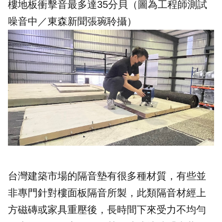
樓地板衝擊音最多達35分貝（圖為工程師測試
噪音中／
東森新聞
張琬聆攝）
台灣建築市場的隔音墊有很多種材質，有些並
非專門針對樓面板隔音所製，此類隔音材經上
方磁磚或家具重壓後，長時間下來受力不均勻