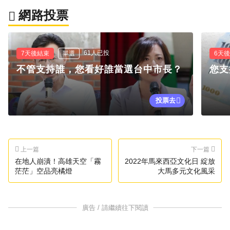
網路投票
61人已投
7天後結束
單選
6天
不管支持誰，您看好誰當選台中市長？
您支
投票去
上一篇
下一篇
在地人崩潰！高雄天空「霧
2022年馬來西亞文化日 綻放
茫茫」空品亮橘燈
大馬多元文化風采
廣告 / 請繼續往下閱讀