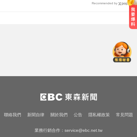
Recommended by
攏係為了晶片！「斷交19年」 哥斯
大黎加連2年來台
中職／中信兄弟折損2重砲！張志
豪、許基宏動刀本季報銷
快訊／國2油罐車撞休旅「打橫匝
道」 路段塞爆了！
攏係為了晶片！「斷交19年」 哥斯
大黎加連2年來台
中職／中信兄弟折損2重砲！張志
聯絡我們
新聞自律
關於我們
公告
隱私權政策
常見問題
豪、許基宏動刀本季報銷
業務行銷合作：
service@ebc.net.tw