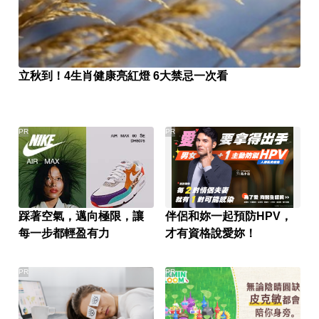
立秋到！4生肖健康亮紅燈 6大禁忌一次看
PR
PR
踩著空氣，邁向極限，讓
伴侶和妳一起預防HPV，
每一步都輕盈有力
才有資格說愛妳！
PR
PR