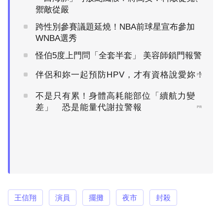
禦敵從嚴
跨性別參賽議題延燒！NBA前球星宣布參加
WNBA選秀
怪伯5度上門問「全套半套」 美容師鎖門報警
伴侶和妳一起預防HPV，才有資格說愛妳！
PR
不是只有累！身體高耗能部位「續航力變
差」 恐是能量代謝拉警報
PR
王信翔
演員
擺攤
夜市
封殺