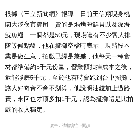
根據《三立新聞網》報導，日前王信翔現身桃
園大溪夜市擺攤，賣的是焗烤海鮮貝以及深海
魷魚翅，一個都是50元，現場還有不少客人排
隊等候點餐，他在擺攤空檔時表示，現階段本
業是做生意，拍戲已經是兼差，他每天一種食
材都準備約5千元份量，營業額扣掉成本之後，
還能淨賺5千元，至於他有時會跑到台中擺攤，
讓人好奇會不會不划算，他說明油錢加上過路
費，來回也才頂多扣1千元，認為擺攤還是比拍
戲的收入穩定。
廣告 / 請繼續往下閱讀