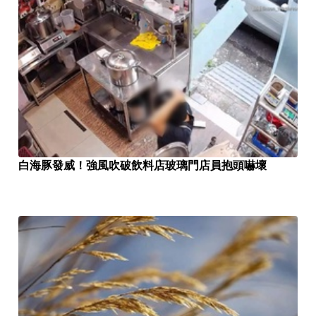
白海豚發威！強風吹破飲料店玻璃門店員抱頭嚇壞