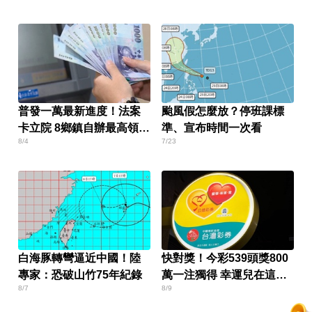
普發一萬最新進度！法案
颱風假怎麼放？停班課標
卡立院 8鄉鎮自辦最高領1
準、宣布時間一次看
8/4
7/23
萬
白海豚轉彎逼近中國！陸
快對獎！今彩539頭獎800
專家：恐破山竹75年紀錄
萬一注獨得 幸運兒在這縣
8/7
8/9
市