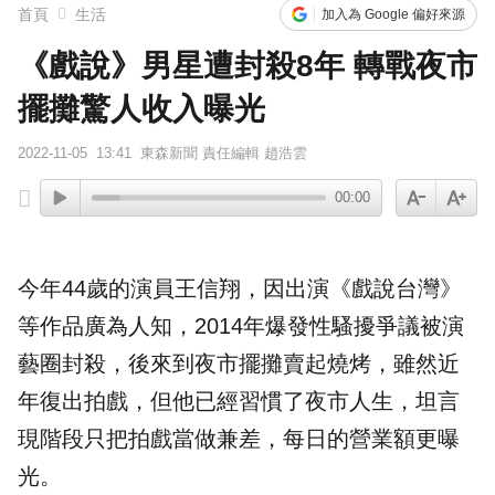
首頁
生活
加入為 Google 偏好來源
《戲說》男星遭封殺8年 轉戰夜市
擺攤驚人收入曝光
2022-11-05
13:41
東森新聞 責任編輯 趙浩雲
00:00
今年44歲的
演員
王信翔
，因出演《戲說台灣》
等作品廣為人知，2014年爆發性騷擾爭議被演
藝圈
封殺
，後來到
夜市
擺攤
賣起燒烤，雖然近
年復出拍戲，但他已經習慣了夜市人生，坦言
現階段只把拍戲當做兼差，每日的營業額更曝
光。