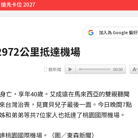
先卡位 2027
實原因」陳漢典壓力爆棚
24分鐘前
加入為 Google 偏
天
972公里抵達機場
2分鐘前
聽新聞
00:00
樓身亡，享年40歲。艾成遠在
馬來西亞
的雙親聽聞
來台灣治喪，見寶貝兒子最後一面。今日晚間7點
姊和弟弟等共7位家人也抵達了桃園國際
機場
。
達桃園國際機場。（圖／東森新聞）