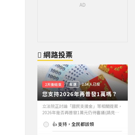
網路投票
2.5K人已投
2天後結束
單選
您支持2026年再普發1萬嗎？
立法院正討論「國民支援金」等相關提案，
2026年是否再普發1萬元仍待審議(請見下
方新聞)。如果2026年再普發1萬元，你支
👍 支持，全民都該領
持嗎？