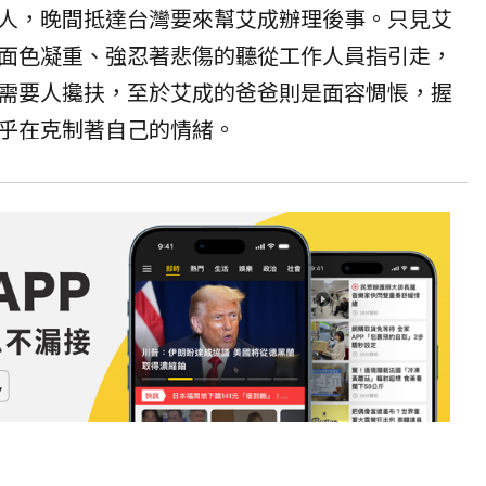
人，晚間抵達台灣要來幫艾成辦理後事。只見艾
面色凝重、強忍著悲傷的聽從工作人員指引走，
需要人攙扶，至於艾成的爸爸則是面容惆悵，握
乎在克制著自己的情緒。