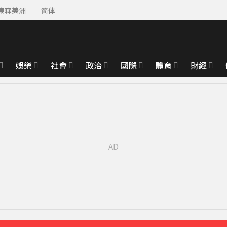
東森美洲
简体
娛樂
社會
政治
國際
體育
財經
天
2分鐘前
員大鋼牙搶救
16分鐘前
 最大震度4級
45分鐘前