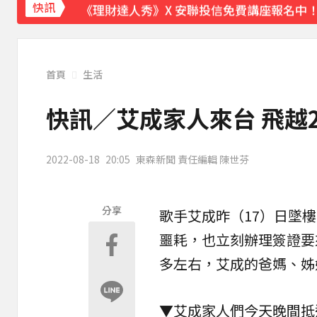
《理財達人秀》X 安聯投信免費講座報名中！搶
快訊
後悔讓Lulu嫁給陳漢典！Lu爸落淚吐「真
下載東森App，隨時掌握天下大小事！
首頁
生活
快訊／白海豚近逼！龜山島今起預警性封島4
快訊／艾成家人來台 飛越2
2022-08-18
20:05
東森新聞 責任編輯 陳世芬
分享
歌手
艾成
昨（17）日墜
噩耗，也立刻辦理簽證要
多左右，艾成的爸媽、姊
▼艾成家人們今天晚間抵