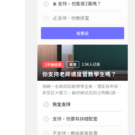
💲 支持，但能發2萬嗎？
💰 支持，但應排富
投票去
2.5K人已投
3天後結束
單選
你支持老師適度管教學生嗎？
南韓一名教師因勸導學生後，遭家長申訴、
承受巨大壓力，最終被認定因公殉職(請見
下列新聞)，引發外界關注教師教權。請問
完全支持
你支持老師適度管教學生嗎？
支持，但要有詳細配套
不支持，應由家長負責