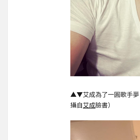
▲▼艾成為了一圓歌手夢
攝自
艾成
臉書）