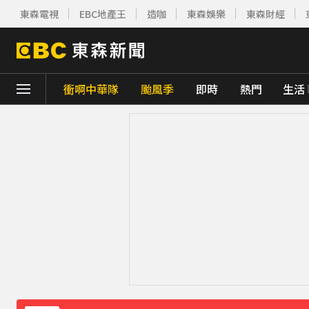
東森電視
EBC地產王
造咖
東森娛樂
東森財經
衝啊中華隊
颱風季
即時
熱門
生活
下載東森App，隨時掌握天下大小事！
快訊／白海豚近逼！龜山島今起預警性封島4
台南深夜惡火！廠房狂燒4000平方公尺 動
快訊／日本又地震！九州規模5.1極淺層地震