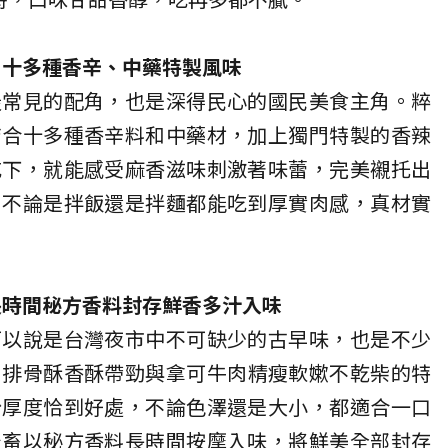
 十多種香辛、中藥特製風味
最常見的配角，也是深得民心的國民美食主角。
粹
結合十多種香辛料和中藥材，加上獨門特製的香辣
吃下，就能感受麻香滋味刺激著味蕾，完美襯托出
，不論是拌飯還是拌麵都能吃到厚實肉感，真材實
長時間秘方香料封存鮮香多汁入味
可以說是台灣夜市中不可缺少的古早味，也是不少
。
排骨酥香酥帶勁與拿可牛肉精瘦軟嫰不乾柴的特
粉厚度恰到好處，不論色澤還是大小，都適合一口
台畜以秘方香料長時間按摩入味，將鮮美全部封存