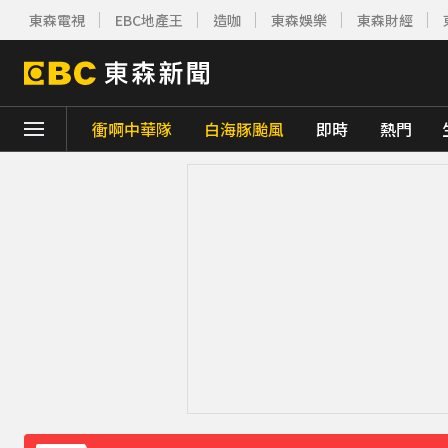
東森電視
EBC地產王
造咖
東森娛樂
東森財經
衝啊中華隊
白海豚颱風
即時
熱門
下載東森App，隨時掌握天下大小事！
《理財達人秀》X 安聯投信免費講座報名中！搶