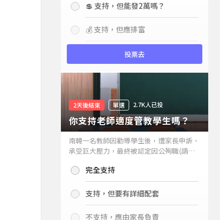
💲 支持，但能發2萬嗎？
💰 支持，但應排富
投票去
2.7K人已投
2天後結束
單選
你支持老師適度管教學生嗎？
南韓一名教師因勸導學生後，遭家長申訴、
承受巨大壓力，最終被認定因公殉職(請見
下列新聞)，引發外界關注教師教權。請問
完全支持
你支持老師適度管教學生嗎？
支持，但要有詳細配套
不支持，應由家長負責