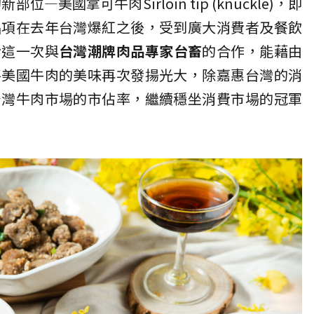
位—美國拿可牛肉Sirloin tip (knuckle)，即
品項在去年台灣爆紅之後，受到廣大消費者及餐飲
盼這一次與
台灣
潮牌
肉品專家台畜
的合作，能藉由
將美國牛肉的美味再次發揚光大，除嘉惠台灣的消
台灣牛肉市場的市佔率，繼續穩坐消費市場的冠軍