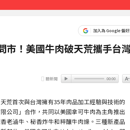
先卡位 2027
加入為 Google 偏
先問市！美國牛肉破天荒攜手台
聽新聞
00:00
破天荒首次與
台灣
擁有35年肉品加工經驗與技術的
有限公司」合作，共同以美國拿可
牛肉
為主角推出
陳香老滷牛、秘香炸牛和粹釀牛肉燥。三種新產品