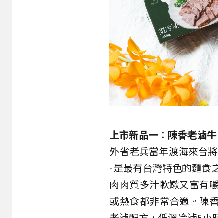
上市新品一：陳香老滷牛
外省老兵當年渡海來台將
-是最有台灣特色的麵食
肉肉質多汁軟嫰又富有
或熱食都非常合適。
陳
老滷配方，低溫冷滷5小