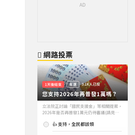
網路投票
3.1K人已投
1天後結束
單選
您支持2026年再普發1萬嗎？
立法院正討論「國民支援金」等相關提案，
2026年是否再普發1萬元仍待審議(請見下
方新聞)。如果2026年再普發1萬元，你支
👍 支持，全民都該領
持嗎？