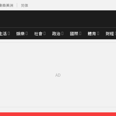
東森美洲
简体
生活
娛樂
社會
政治
國際
體育
財經
先卡位 2027