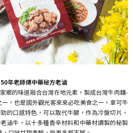
 50年老師傅中藥秘方老滷
家鄉的味道融合台灣在地元素，製成台灣牛肉麵-
之一，也是國外觀光客來來必吃美食之一。拿可牛
嚼勁的口感特色，可以取代牛腱，作為冷盤切片、
香老滷牛，以十多種香辛材料和中藥材調製的秘製
時，口味甘甜香醇，吃再多都不膩。