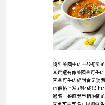
說到美國牛肉一般想到
其實還有像美國拿可牛肉(
國拿可牛肉絕對會是消
肉價格上漲3到4成以上
通路、餐廳等爭相詢問
國拿可壽喜燒」後即聲名