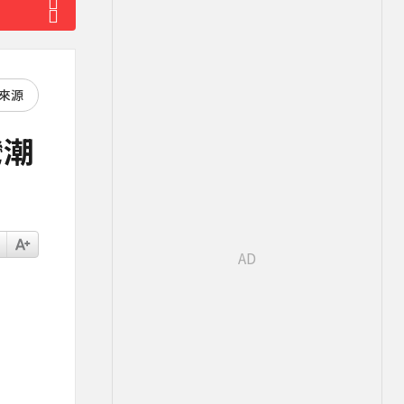
好來源
灣潮