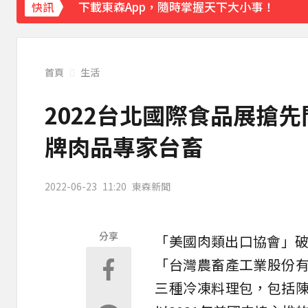
下載東森App，隨時掌握天下大小事！
快訊
《理財達人秀》X 安聯投信免費講座報名中！搶
首頁
生活
2022台北國際食品展搶
牌肉品專家台畜
2022-06-23
11:20
東森新聞
分享
「
美國
肉類出口協會」
「台灣農畜產工業股份
三種冷凍料理包，包括