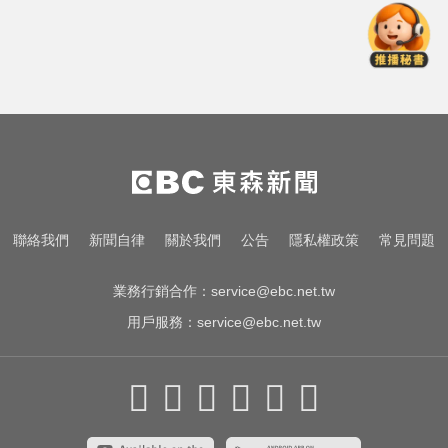
中職／陳傑憲轟2分砲貢獻3打點！
統一獅8:2味全龍
MLB／李灝宇替補2打數未敲安！拚
台將單季最多安卡關
慈濟採購BNT疫苗被詐10億！醫：4
年後還陳時中清白
中職／陳傑憲轟2分砲貢獻3打點！
聯絡我們
新聞自律
關於我們
公告
隱私權政策
常見問題
統一獅8:2味全龍
業務行銷合作：
service@ebc.net.tw
用戶服務：
service@ebc.net.tw