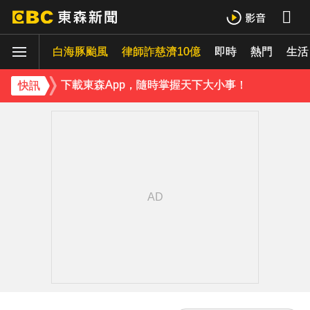
《理財達人秀》X 安聯投信免費講座報名中！搶先卡位 2027
白海豚颱風
下載東森App，隨時掌握天下大小事！
律師詐慈濟10億
即時
熱門
生活
《理財達人秀》X 安聯投信免費講座報名中！搶先卡位 2027
快訊