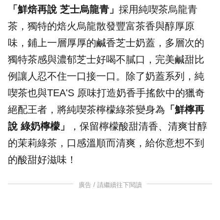
「鮮焙再說 芝士烏龍青」
採用純喫茶烏龍青
茶，獨特的焙火烏龍散發豐富茶香與醇厚原
味，鋪上一層厚厚的鹹香芝士奶蓋，多層次的
獨特茶感與濃郁芝士好喝不膩口，完美鹹甜比
例讓人忍不住一口接一口。除了奶蓋系列，純
喫茶也與TEA'S 原味打造奶香手搖飲中的獵奇
絕配王者，將純喫茶檸檬綠茶變身為
「鮮檸再
說
綠奶檸檬」
，保留檸檬酸甜清香、清爽甘醇
的茉莉綠茶，口感溫順而清爽，給你意想不到
的酸甜好滋味！
廣告 / 請繼續往下閱讀