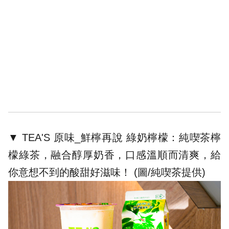
▼ TEA'S 原味_鮮檸再說 綠奶檸檬：純喫茶檸
檬綠茶，融合醇厚奶香，口感溫順而清爽，給
你意想不到的酸甜好滋味！ (圖/純喫茶提供)