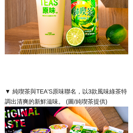
▼ 純喫茶與TEA'S原味聯名，以3款風味綠茶特
調出清爽的新鮮滋味。 (圖/
純喫茶提供
)