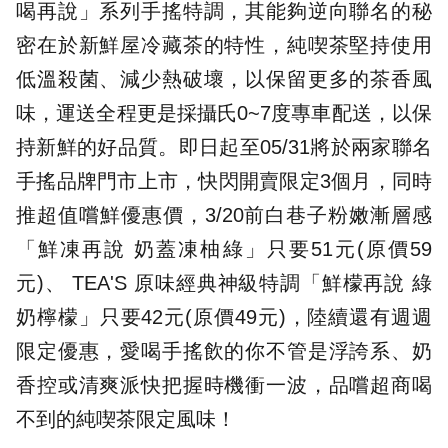
喝再說」系列手搖特調，其能夠逆向聯名的秘
密在於新鮮屋冷藏茶的特性，純喫茶堅持使用
低溫殺菌、減少熱破壞，以保留更多的茶香風
味，運送全程更是採攝氏0~7度專車配送，以保
持新鮮的好品質。即日起至05/31將於兩家聯名
手搖品牌門市上市，快閃開賣限定3個月，同時
推超值嚐鮮優惠價，3/20前白巷子粉嫩漸層感
「鮮凍再說 奶蓋凍柚綠」只要51元(原價59
元)、 TEA'S 原味經典神級特調「鮮檬再說 綠
奶檸檬」只要42元(原價49元)，陸續還有週週
限定優惠，愛喝手搖飲的你不管是浮誇系、奶
香控或清爽派快把握時機衝一波，品嚐超商喝
不到的純喫茶限定風味！