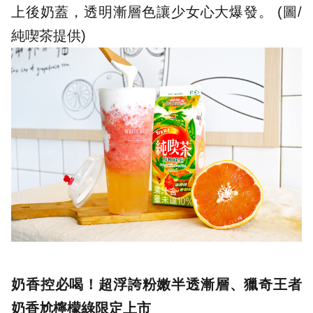
上後奶蓋，透明漸層色讓少女心大爆發。 (圖/
純喫茶提供
)
奶香控必喝！超浮誇粉嫩半透漸層、獵奇王者
奶香尬檸檬綠限定上市