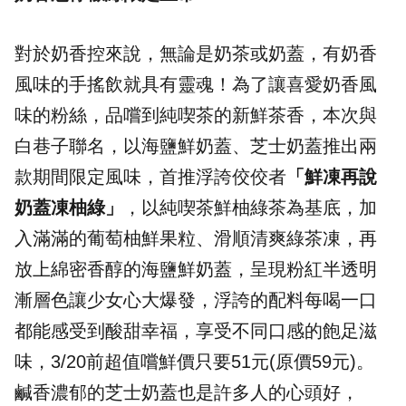
對於奶香控來說，無論是奶茶或奶蓋，有奶香
風味的手搖飲就具有靈魂！為了讓喜愛奶香風
味的粉絲，品嚐到純喫茶的新鮮茶香，本次與
白巷子聯名，以海鹽鮮奶蓋、芝士奶蓋推出兩
款期間限定風味，首推浮誇佼佼者
「鮮凍再說
奶蓋凍柚綠」
，以純喫茶鮮柚綠茶為基底，加
入滿滿的葡萄柚鮮果粒、滑順清爽綠茶凍，再
放上綿密香醇的海鹽鮮奶蓋，呈現粉紅半透明
漸層色讓少女心大爆發，浮誇的配料每喝一口
都能感受到酸甜幸福，享受不同口感的飽足滋
味，3/20前超值嚐鮮價只要51元(原價59元)。
鹹香濃郁的芝士奶蓋也是許多人的心頭好，