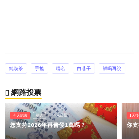
純喫茶
手搖
聯名
白巷子
鮮喝再說
網路投票
3.5K人已投
今天結束
單選
1天
您支持2026年再普發1萬嗎？
你支