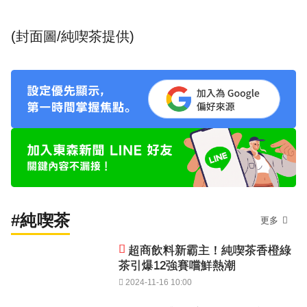
(封面圖/
純喫茶提供
)
#純喫茶
更多
超商飲料新霸主！純喫茶香橙綠
茶引爆12強賽嚐鮮熱潮
2024-11-16 10:00