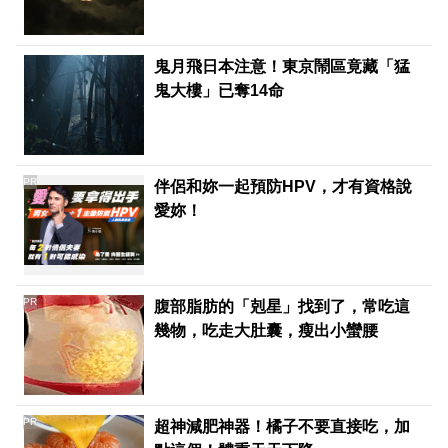
鬼月飛日本注意！東京鬧區竟藏「猛
鬼大樓」已奪14命
PR
伴侶和妳一起預防HPV，才有資格說
愛妳！
PR
腹部脂肪的「剋星」找到了，常吃這
幾物，吃走大肚囊，瘦出小蠻腰
PR
超神減肥神器！橘子不要直接吃，加