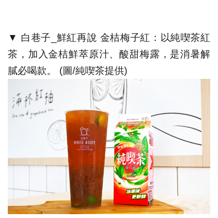
▼ 白巷子_鮮紅再說 金桔梅子紅：以純喫茶紅
茶，加入金桔鮮萃原汁、酸甜梅露，是消暑解
膩必喝款。 (圖/
純喫茶提供
)