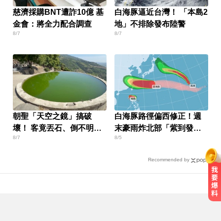
慈濟採購BNT遭詐10億 基
白海豚逼近台灣！ 「本島2
金會：將全力配合調查
地」不排除發布陸警
8/7
8/7
朝聖「天空之鏡」搞破
白海豚路徑偏西修正！週
壞！ 客竟丟石、倒不明液
末豪雨炸北部「紫到發
8/7
8/5
體
白」
Recommended by
慈濟採購BNT疫苗被詐10億！醫：4
年後還陳時中清白