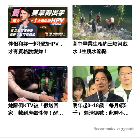
PR
伴侶和妳一起預防HPV，
高中畢業生相約三峽河戲
才有資格說愛妳！
水 1生跳水溺斃
她醉倒KTV被「假送回
明年起0~18歲「每月領5
家」載到摩鐵性侵！醒來
千」 賴清德喊：此時不生
婚姻全毀
待何時
Recommended by