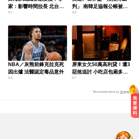
家：影響時間拉長 北台恐
判」 南韓足協報公帳被抓
8/7
8/8
迎狂風暴雨
包
NBA／灰熊前鋒克拉克死
屏東女欠50萬高利貸！遭3
因出爐 法醫認定毒品意外
惡煞追討 小吃店包廂多次
8/8
8/7
性侵
Recommended by
女藝人遭經紀人「車內侵犯」 錄音
檔成鐵證
台中市長選情！江啟臣38.2%領先何