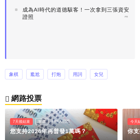
成為AI時代的道德駭客！一次拿到三張資安
證照
PR
象棋
尷尬
打炮
用詞
女兒
網路投票
3.8K人已投
7天後結束
單選
今天
您支持2026年再普發1萬嗎？
你支