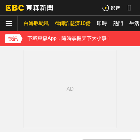
《理財達人秀》X 安聯投信免費講座報名中！搶先卡位 2027
白海豚颱風
下載東森App，隨時掌握天下大小事！
律師詐慈濟10億
即時
熱門
生活
《理財達人秀》X 安聯投信免費講座報名中！搶先卡位 2027
快訊