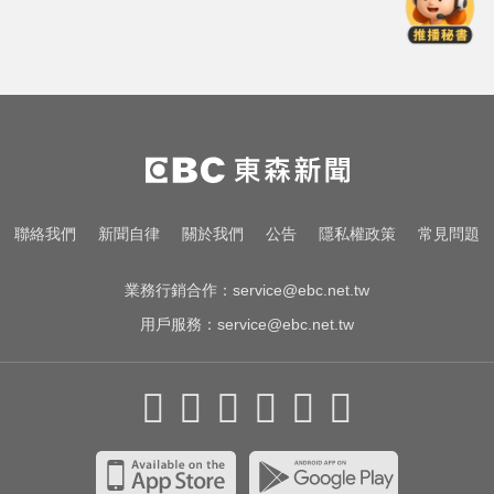
欣純 最新民調曝
比竹科還大！馬斯克喊打造「地球
最大建築」 亮點一次看
女藝人遭經紀人「車內侵犯」 錄音
檔成鐵證
台中市長選情！江啟臣38.2%領先何
聯絡我們
新聞自律
關於我們
公告
隱私權政策
常見問題
欣純 最新民調曝
業務行銷合作：
service@ebc.net.tw
用戶服務：
service@ebc.net.tw