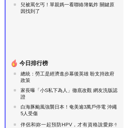
兒被罵乞丐！單親媽一看聯絡簿氣炸 關鍵原
因找到了
今日排行榜
總統：勞工是經濟進步幕後英雄 盼支持政府
政策
家長曝「小S私下為人」徹底改觀 網友洗版認
證
白海豚颱風強襲日本！奄美逾3萬戶停電 沖繩
5人受傷
伴侶和妳一起預防HPV，才有資格說愛妳！
PR