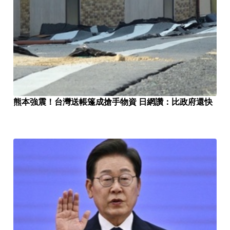
熊本強震！台灣送帳篷成搶手物資 日網讚：比政府還快