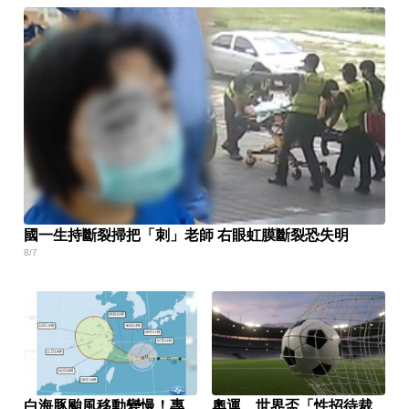
國一生持斷裂掃把「刺」老師 右眼虹膜斷裂恐失明
8/7
白海豚颱風移動變慢！專
奧運、世界盃「性招待裁