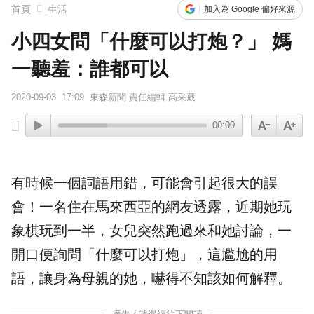
首頁
生活
加入為 Google 偏好來源
小四女問「什麼可以打炮？」 媽
一聽羞：誰都可以
2020-09-03
17:09
東森新聞 責任編輯 高采葳
00:00
有時候一個詞語用錯，可能會引起很大的誤
會！一名住在馬來西亞的網友透露，近期她玩
象棋
玩到一半，
女兒
突然跑過來和她討論，一
開口便詢問「什麼可以
打炮
」，這
尷尬
的用
語，讓身為母親的她，嚇得不知該如何解釋。