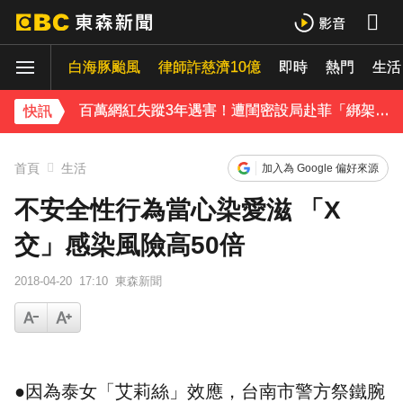
八點檔女神美照遭放大腳趾！被酸「暗沉皺褶」本人無奈回應
白海豚颱風
律師詐慈濟10億
即時
熱門
生活
庹宗康資產全給老婆！「名下只剩1台車」結婚15年保鮮秘訣曝
百萬網紅失蹤3年遇害！遭閨密設局赴菲「綁架撕票」千萬贖金救不回
快訊
下載東森App，隨時掌握天下大小事！
首頁
生活
加入為 Google 偏好來源
獨家／「白海豚」襲泰安！苗62線落石不斷 遊客急下山
不安全性行為當心染愛滋 「X
交」感染風險高50倍
2018-04-20
17:10
東森新聞
●因為
泰女
「艾莉絲」效應，台南市警方祭鐵腕