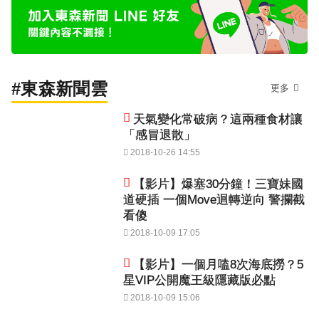
#東森新聞雲
更多
天氣變化常破病？這兩種食材讓
「感冒退散」
2018-10-26 14:55
【影片】爆塞30分鐘！三寶妹國
道硬插 一個Move迴轉逆向 警攔截
看傻
2018-10-09 17:05
【影片】一個月嗑8次海底撈？5
星VIP公開魔王級隱藏版必點
2018-10-09 15:06