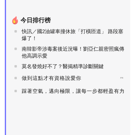
今日排行榜
快訊／國2油罐車撞休旅「打橫匝道」 路段塞
爆了！
南韓影帝涉毒案後近況曝！劉亞仁親密照瘋傳
他高調示愛
莫名發燒好不了？醫揭精準診斷關鍵
做到這點才有資格說愛你
PR
踩著空氣，邁向極限，讓每一步都輕盈有力
PR