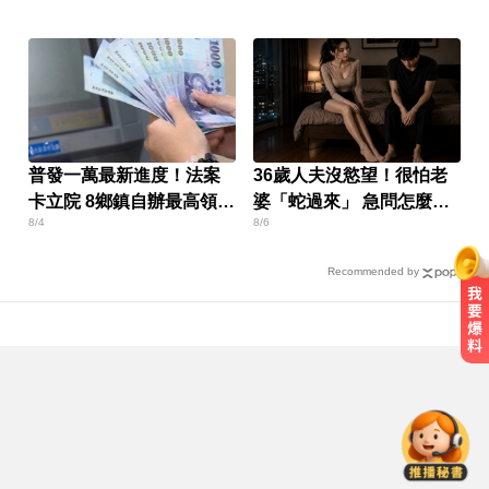
普發一萬最新進度！法案
36歲人夫沒慾望！很怕老
卡立院 8鄉鎮自辦最高領1
婆「蛇過來」 急問怎麼
8/4
8/6
萬
辦？
Recommended by
MLB／大谷10局致勝安當救世主！
道奇險勝響尾蛇終止7連敗
三商美邦人壽將下市！8/20停牌 千
張大戶還有252人