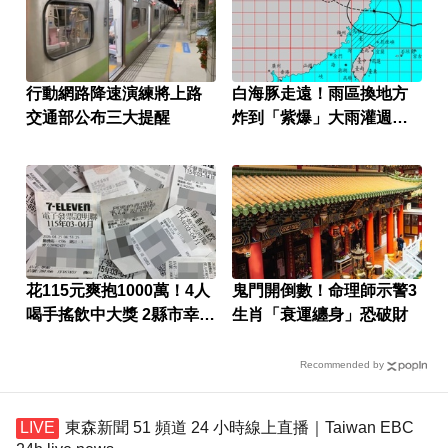
行動網路降速演練將上路
白海豚走遠！雨區換地方
交通部公布三大提醒
炸到「紫爆」大雨灌週末
才停
花115元爽抱1000萬！4人
鬼門開倒數！命理師示警3
喝手搖飲中大獎 2縣市幸運
生肖「衰運纏身」恐破財
兒曝
Recommended by
東森新聞 51 頻道 24 小時線上直播｜Taiwan EBC