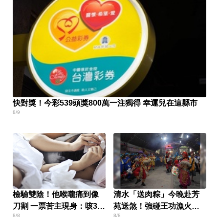
快對獎！今彩539頭獎800萬一注獨得 幸運兒在這縣市
8/9
檢驗雙陰！他喉嚨痛到像
清水「送肉粽」今晚赴芳
刀割 一票苦主現身：咳3周
苑送煞！強碰王功漁火節
8/8
8/8
還沒好
上千遊客 喪家回應了