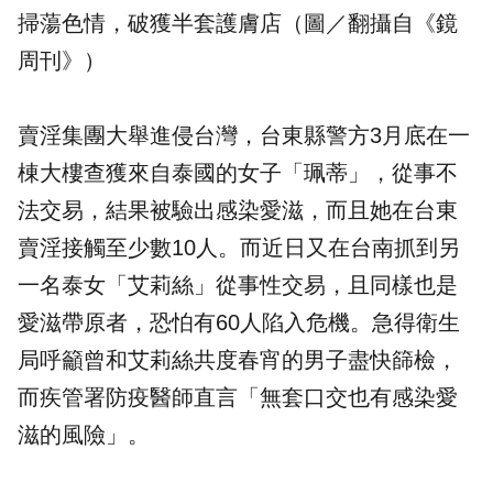
掃蕩色情，破獲半套護膚店（圖／翻攝自《鏡
周刊》）
賣淫集團大舉進侵台灣，台東縣警方3月底在一
棟大樓查獲來自泰國的女子「珮蒂」，從事不
法交易，結果被驗出感染
愛滋
，而且她在台東
賣淫接觸至少數10人。而近日又在台南抓到另
一名泰女「艾莉絲」從事
性交
易，且同樣也是
愛滋帶原者，恐怕有60人陷入危機。急得衛生
局呼籲曾和艾莉絲共度春宵的男子盡快篩檢，
而疾管署防疫醫師直言「無套口交也有感染愛
滋的風險」。