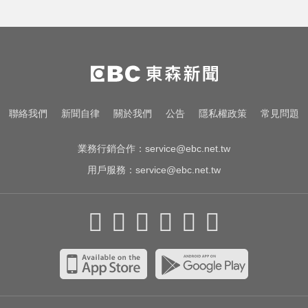
烏干達拒絕台灣護照入境 外交部持
續交涉聯繫
MLB／大谷10局致勝安當救世主！
道奇險勝響尾蛇終止7連敗
三商美邦人壽將下市！8/20停牌 千
聯絡我們
新聞自律
關於我們
公告
隱私權政策
常見問題
張大戶還有252人
業務行銷合作：
service@ebc.net.tw
用戶服務：
service@ebc.net.tw