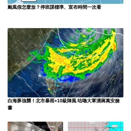
颱風假怎麼放？停班課標準、宣布時間一次看
白海豚強襲！北市暴雨+10級陣風 咕嚕大軍湧蔣萬安臉
書