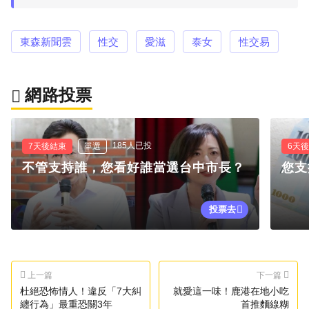
東森新聞雲
性交
愛滋
泰女
性交易
網路投票
185人已投
7天後結束
單選
6天
不管支持誰，您看好誰當選台中市長？
您支
投票去
上一篇
下一篇
杜絕恐怖情人！違反「7大糾
就愛這一味！鹿港在地小吃
纏行為」最重恐關3年
首推麵線糊