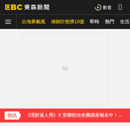
白海豚颱風
律師詐慈濟10億
即時
熱門
生活
下載東森App，隨時掌握天下大小事！
內政部向憲法法庭遞狀 聲請解散統促黨
資深歌手「小秦漢」張海漢辭世享壽68歲 好友證實噩耗
《理財達人秀》X 安聯投信免費講座報名中！搶先卡位 2027
快訊
下載東森App，隨時掌握天下大小事！