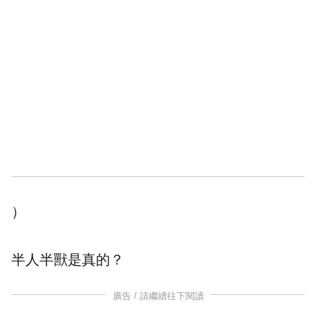
）
半人半獸
是真的？
廣告 / 請繼續往下閱讀