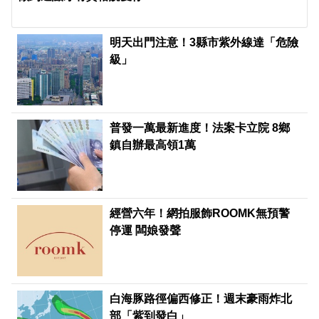
明天出門注意！3縣市紫外線達「危險
級」
普發一萬最新進度！法案卡立院 8鄉
鎮自辦最高領1萬
經營六年！網拍服飾ROOMK無預警
停運 闆娘發聲
白海豚路徑偏西修正！週末豪雨炸北
部「紫到發白」