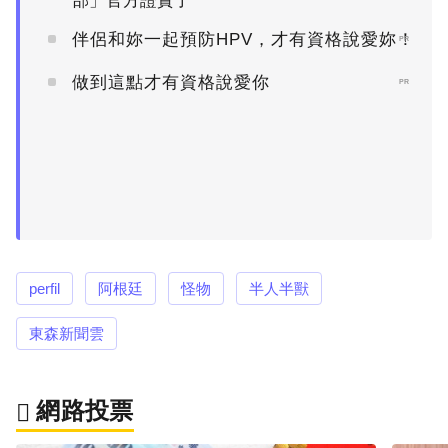
部」官方證實了
伴侶和妳一起預防HPV，才有資格說愛妳！
PR
做到這點才有資格說愛你
PR
perfil
阿根廷
怪物
半人半獸
東森新聞雲
網路投票