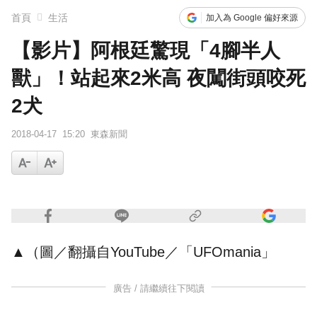
首頁
生活
加入為 Google 偏好來源
內政部向憲法法庭遞狀 聲請解散統促黨
【影片】阿根廷驚現「4腳半人
獸」！站起來2米高 夜闖街頭咬死
2犬
2018-04-17
15:20
東森新聞
▲（圖／翻攝自YouTube／
「UFOmania」
廣告 / 請繼續往下閱讀