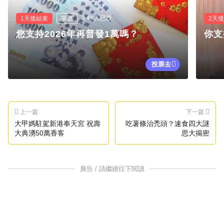
3.4K人已投
1天後結束
單選
2天
您支持2026年再普發1萬嗎？
你支
投票去
上一篇
下一篇
大甲媽駐駕新港奉天宮 祝壽
吃薯條治禿頭？速食四大謎
大典湧50萬香客
思大揭密
廣告 / 請繼續往下閱讀