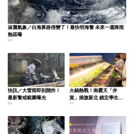
淑麗氣象／白海豚路徑變了！最快明海警 未來一週降雨
熱區曝
8/6
快訊／大雷雨即刻開炸！
火鍋熱戰！南霸天「井
最新警戒範圍曝光
賀」插旗新北 鎖定學生族
8/6
8/5
群