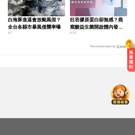
白海豚進逼會放颱風假？
狂吞膠原蛋白卻無感？燕
全台各縣市暴風侵襲率曝
窩酸益生菌開啟體內發光
8/7
6/18
燈泡
Recommended by
生人迴避！台中海線將送肉粽 路
線、時間曝光
10共機、6共艦擾台！6架次越中線
侵中部西南空域
愛玩車／無聲超跑失寵 瑪莎拉蒂將
回歸V8手排
生人迴避！台中海線將送肉粽 路