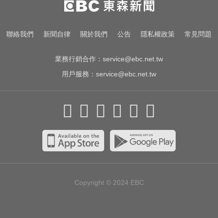
線、時間曝光
10共機、6共艦擾台！6架次越中線
聯絡我們
新聞自律
關於我們
公告
隱私權政策
常見問題
侵中部西南空域
業務行銷合作：
service@ebc.net.tw
用戶服務：
service@ebc.net.tw
Copyright © 2024
EBC