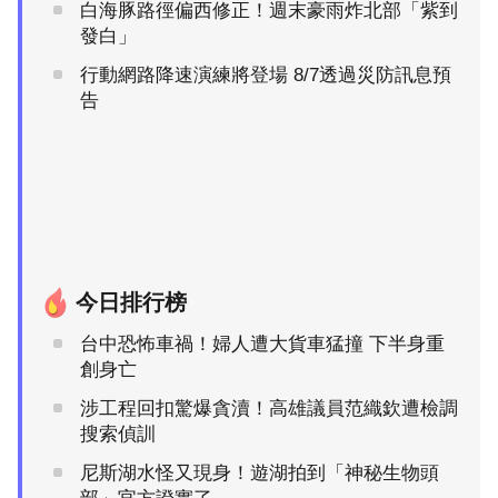
白海豚路徑偏西修正！週末豪雨炸北部「紫到
發白」
行動網路降速演練將登場 8/7透過災防訊息預
告
今日排行榜
台中恐怖車禍！婦人遭大貨車猛撞 下半身重
創身亡
涉工程回扣驚爆貪瀆！高雄議員范織欽遭檢調
搜索偵訓
尼斯湖水怪又現身！遊湖拍到「神秘生物頭