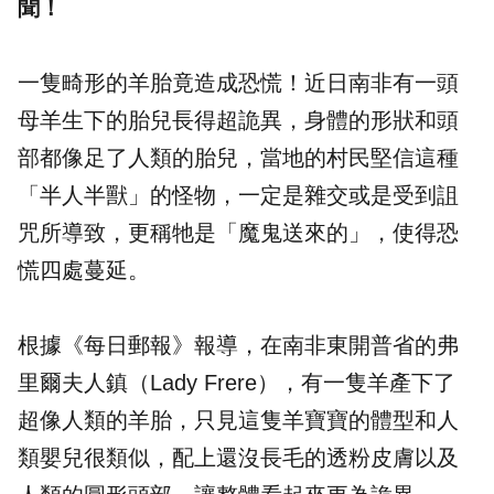
聞！
一隻畸形的羊胎竟造成恐慌！近日南非有一頭
母羊生下的胎兒長得超詭異，身體的形狀和頭
部都像足了人類的胎兒，當地的村民堅信這種
「半人半獸」的怪物，一定是雜交或是受到詛
咒所導致，更稱牠是「魔鬼送來的」，使得恐
慌四處蔓延。
根據《每日郵報》報導，在南非東開普省的弗
里爾夫人鎮（Lady Frere），有一隻羊產下了
超像人類的羊胎，只見這隻羊寶寶的體型和人
類嬰兒很類似，配上還沒長毛的透粉皮膚以及