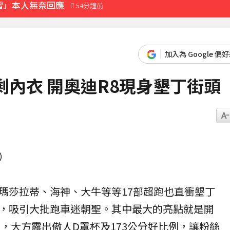
褶」本人無奈回應
54分鐘前
加入為 Google 偏
剩內衣 開奧迪R8現身墾丁街頭
）
瑪莎拉蒂、海神、大牛等等17部
超跑
也直衝墾丁
，吸引大批跑車迷朝聖。其中最大的亮點就是開
主，大方露出傲人D罩杯及173公分好比例，讓粉絲