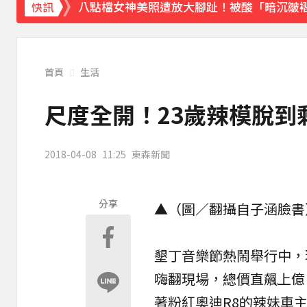
八點檔女神美照遭放大腳趾！被酸「暗沉皺
快訊
首頁
生活
尺度全開！23歲辣模脫到
2018-04-08
11:25
東森新聞
分享
▲（圖／翻攝自子涵臉書
墾丁音樂節熱鬧舉行中，
嗨翻現場，總價直飆上億
著粉紅
奧迪
R8的辣妹車