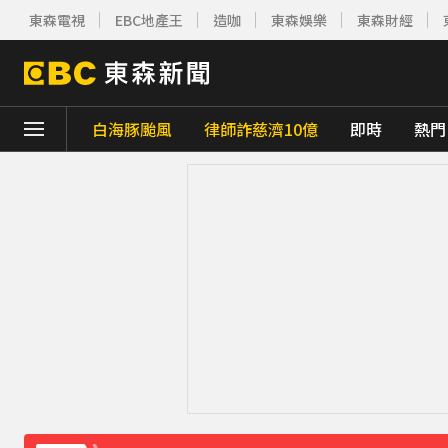
東森電視
EBC地產王
造咖
東森娛樂
東森財經
白海豚颱風
律師詐慈濟10億
即時
熱門
下載東森App，隨時掌握天下大小事！
八點檔女神美照遭放大腳趾！被酸「暗沉皺
庹宗康資產全給老婆！「名下只剩1台車」結
百萬網紅失蹤3年遇害！遭閨密設局赴菲「
下載東森App，隨時掌握天下大小事！