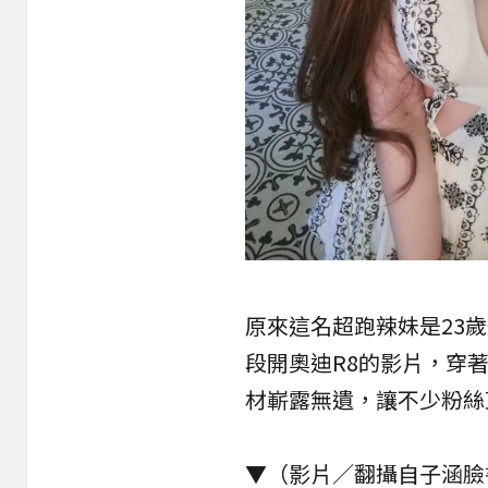
原來這名超跑辣妹是23
段開奧迪R8的影片，穿
材嶄露無遺，讓不少粉絲
▼（影片／翻攝自子涵臉