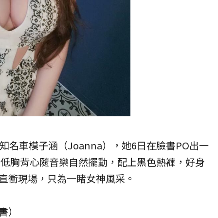
歲知名
車模
子涵（Joanna），她6日在臉書PO出一
著低胸背心隨音樂自然擺動，配上黑色熱褲，好身
直衝現場，只為一睹女神風采。
書）