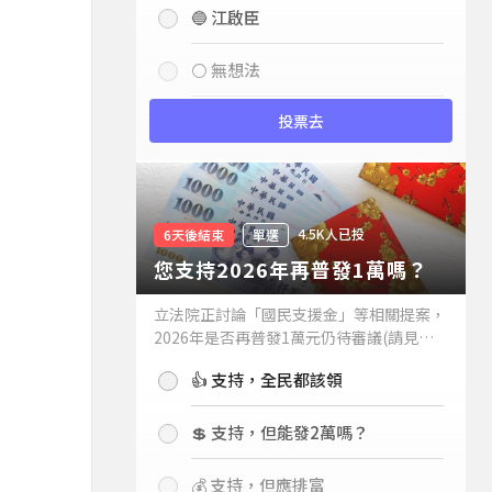
🔵 江啟臣
⚪ 無想法
投票去
4.5K人已投
6天後結束
單選
您支持2026年再普發1萬嗎？
立法院正討論「國民支援金」等相關提案，
2026年是否再普發1萬元仍待審議(請見下
方新聞)。如果2026年再普發1萬元，你支
👍 支持，全民都該領
持嗎？
💲 支持，但能發2萬嗎？
💰 支持，但應排富