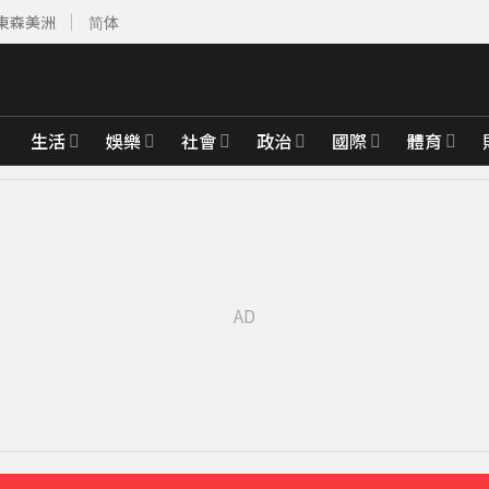
東森美洲
简体
生活
娛樂
社會
政治
國際
體育
褶」本人無奈回應
54分鐘前
婚15年保鮮秘訣曝
綁架撕票」千萬贖金救不回