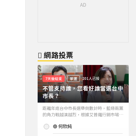
網路投票
201人已投
7天後結束
單選
不管支持誰，您看好誰當選台中
市長？
距離年底台中市長選舉倒數計時，藍綠兩黨
的角力戰越演越烈，根據艾普羅行銷市場研
究公司進行的最新台中市長民調結果也出爐
🟢 何欣純
(詳情請見下方新聞)。而不管支持誰，您看
好誰當選台中市長？