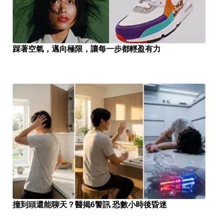
踩著空氣，邁向極限，讓每一步都輕盈有力
撞到頭還能聊天？醫揭6警訊 恐數小時後昏迷