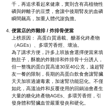
千，再追求看起來健康，實則含有高植物性
磷與鉀離子的豆漿，會讓中後期腎友的血磷
瞬間飆高，加重人體代謝負擔。
便當店的炸雞排 / 炸排骨便當
上榜原因： 高蛋白質過載、醣基化終產物
（AGEs）、多環芳香烴、壞油。
為了講求方便，許多上班族會選擇便當來填
飽肚子，酥脆的炸雞排和炸排骨十分誘人，
但一整塊的蛋白質高達30至40公克，遠超腎
友一餐的限制，長期的高蛋白飲食會讓腎臟
天天加班過濾毒素，加速腎功能惡化。不僅
如此，高溫油炸和反覆使用的回鍋油會產生
大量的糖化終產物AGEs、多環芳香烴，引
發身體和腎臟血管嚴重發炎和硬化。