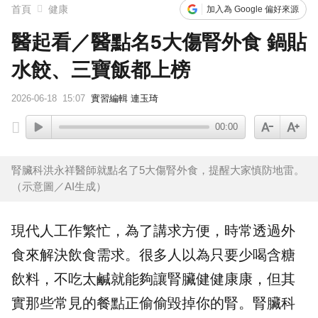
首頁
健康
加入為 Google 偏好來源
醫起看／醫點名5大傷腎外食 鍋貼
水餃、三寶飯都上榜
2026-06-18
15:07
實習編輯 連玉琦
00:00
腎臟科洪永祥醫師就點名了5大傷腎外食，提醒大家慎防地雷。
（示意圖／AI生成）
現代人工作繁忙，為了講求方便，時常透過外
食來解決飲食需求。很多人以為只要少喝含糖
飲料，不吃太鹹就能夠讓
腎臟
健健康康，但其
實那些常見的餐點正偷偷毀掉你的腎。
腎臟科