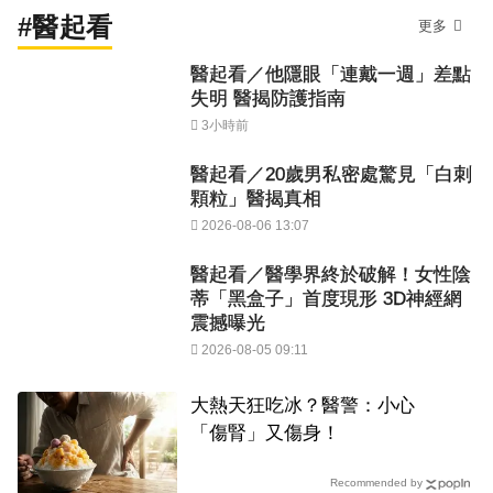
#醫起看
更多
醫起看／他隱眼「連戴一週」差點
失明 醫揭防護指南
3小時前
醫起看／20歲男私密處驚見「白刺
顆粒」醫揭真相
2026-08-06 13:07
醫起看／醫學界終於破解！女性陰
蒂「黑盒子」首度現形 3D神經網
震撼曝光
2026-08-05 09:11
大熱天狂吃冰？醫警：小心
「傷腎」又傷身！
Recommended by