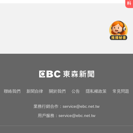
金牌員工轉投李多慧！剪輯師突暴
紅狂接20業配 Joeman 認：我也會
想離職
川普簽署行政命令！限縮出生公民
權並禁生育旅遊
10共機、6共艦擾台！6架次越中線
侵中部西南空域
金牌員工轉投李多慧！剪輯師突暴
紅狂接20業配 Joeman 認：我也會
想離職
川普簽署行政命令！限縮出生公民
聯絡我們
新聞自律
關於我們
公告
隱私權政策
常見問題
權並禁生育旅遊
業務行銷合作：
service@ebc.net.tw
用戶服務：
service@ebc.net.tw