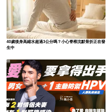
40歲後身高縮水超過3公分嗎？小心脊椎沈默骨折正在發
生中
PR