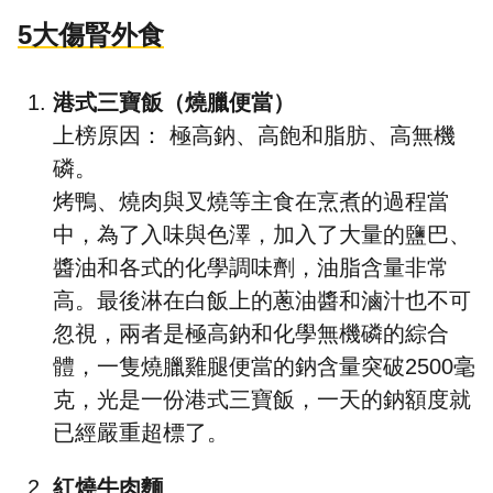
5大傷腎外食
港式
三寶飯（燒臘便當）
上榜原因： 極高鈉、高飽和脂肪、高無機
磷。
烤鴨、燒肉與叉燒等主食在烹煮的過程當
中，為了入味與色澤，加入了大量的鹽巴、
醬油和各式的化學調味劑，油脂含量非常
高。最後淋在白飯上的蔥油醬和滷汁也不可
忽視，兩者是極高鈉和化學無機磷的綜合
體，一隻燒臘雞腿便當的鈉含量突破2500毫
克，光是一份港式三寶飯，一天的鈉額度就
已經嚴重超標了。
紅燒牛肉麵