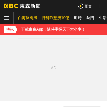
《理財達人秀》X 安聯投信免費講座報名中！搶先卡位 2027
白海豚颱風
下載東森App，隨時掌握天下大小事！
律師詐慈濟10億
即時
熱門
生活
白海豚颱風強襲日本！奄美逾3萬戶停電 沖繩5人受傷
快訊