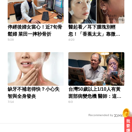
停經後婦女當心！近7旬骨
醫起看／耳下腫塊別輕
鬆婦 菜田一摔秒骨折
忽！「香蕉太太」靠微創
5/28
4/20
手術切除腮腺瘤
缺牙不補老得快？小心失
台灣50歲以上1/10人有黃
智與全身發炎
斑部病變危機 醫師：這成
7/14
6/3
分很關鍵
Recommended by