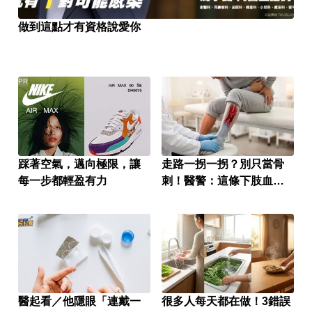
做到這點才有資格說愛你
PR
踩著空氣，邁向極限，讓
走路一拐一拐？別只當骨
每一步都輕盈有力
刺！醫警：這條下肢血管
堵塞恐截肢！
醫起看／他隱眼「連戴一
很多人每天都在做！3錯誤