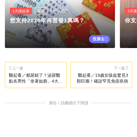
3.5K人已投
1天後結束
單選
2天
您支持2026年再普發1萬嗎？
你支
投票去
上一篇
下一篇
醫起看／都尿錯了？泌尿醫
醫起看／19歲女咳血驚見3
點名男性「坐著如廁」4大好
顆巨瘤！確診罕見免疫疾病
處：保護攝護腺
廣告 / 請繼續往下閱讀