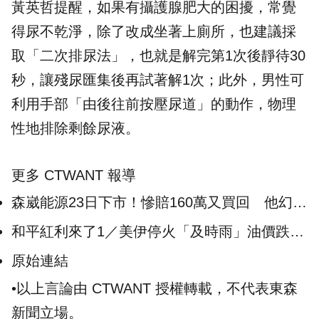
黃英哲提醒，如果有攝護腺肥大的困擾，常覺
得尿不乾淨，除了改成坐著上廁所，也建議採
取「二次排尿法」，也就是解完第1次後靜待30
秒，讓殘尿匯集後再試著解1次；此外，男性可
利用手部「由後往前按壓尿道」的動作，物理
性地排除剩餘尿液。
更多 CTWANT 報導
森崴能源23日下市！慘賠160萬又買回 他幻想
有轉機：搞不好像力積電
和平紅利來了1／美伊停火「及時雨」油價跌
金控股股利股價頻創高
原始連結
•以上言論由 CTWANT 授權轉載，不代表東森
新聞立場。