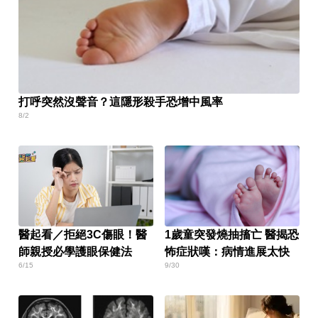
打呼突然沒聲音？這隱形殺手恐增中風率
8/2
醫起看／拒絕3C傷眼！醫
1歲童突發燒抽搐亡 醫揭恐
師親授必學護眼保健法
怖症狀嘆：病情進展太快
6/15
9/30