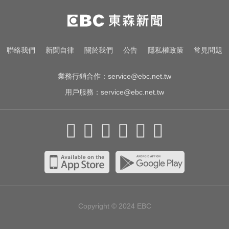
緯創股利2度延發史上首例 金管會
說重話：考慮收回股務自辦
愛玩車／鎳氫電池時代落幕 豐田迎
聯絡我們
新聞自律
關於我們
公告
隱私權政策
常見問題
來電池大洗牌
業務行銷合作：
service@ebc.net.tw
用戶服務：
service@ebc.net.tw
Copyright © 2024
EBC