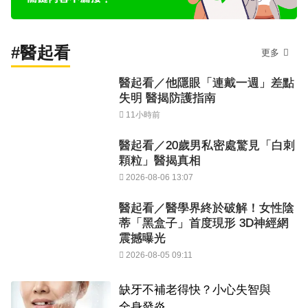
#醫起看
更多
醫起看／他隱眼「連戴一週」差點
失明 醫揭防護指南
11小時前
醫起看／20歲男私密處驚見「白刺
顆粒」醫揭真相
2026-08-06 13:07
醫起看／醫學界終於破解！女性陰
蒂「黑盒子」首度現形 3D神經網
震撼曝光
2026-08-05 09:11
缺牙不補老得快？小心失智與
全身發炎