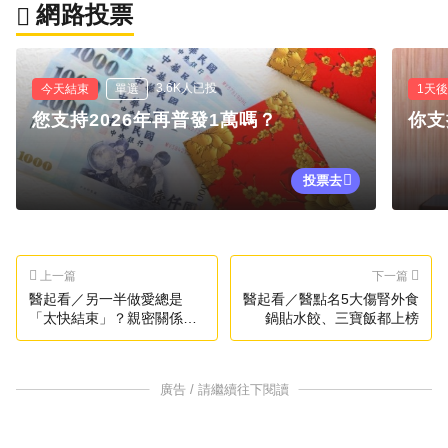
網路投票
3.6K人已投
今天結束
單選
1天
您支持2026年再普發1萬嗎？
你支
投票去
上一篇
下一篇
醫起看／另一半做愛總是
醫起看／醫點名5大傷腎外食
「太快結束」？親密關係溝
鍋貼水餃、三寶飯都上榜
通「3件事」讓性愛更持久
廣告 / 請繼續往下閱讀