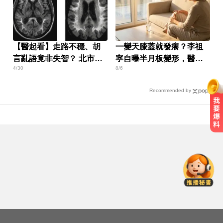
【醫起看】走路不穩、胡
一變天膝蓋就發癢？李祖
言亂語竟非失智？ 北市聯
寧自曝半月板變形，醫揭
4/30
8/6
醫揭開「垃圾包」罕病真
保骨與增肌兩大救星！
相
Recommended by
緯創股利2度延發史上首例 金管會
說重話：考慮收回股務自辦
愛玩車／鎳氫電池時代落幕 豐田迎
來電池大洗牌
台中恐怖車禍！婦人遭大貨車猛撞
下半身重創身亡