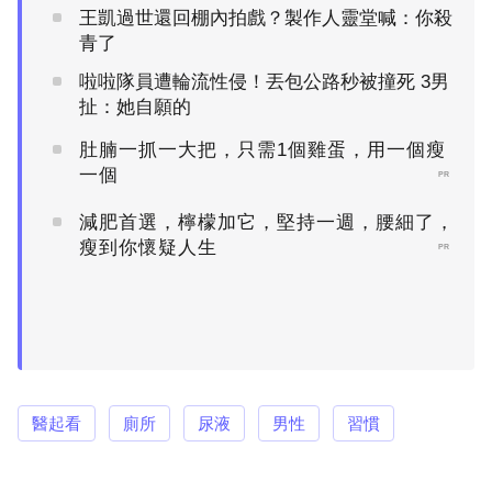
王凱過世還回棚內拍戲？製作人靈堂喊：你殺
青了
啦啦隊員遭輪流性侵！丟包公路秒被撞死 3男
扯：她自願的
肚腩一抓一大把，只需1個雞蛋，用一個瘦
一個
PR
減肥首選，檸檬加它，堅持一週，腰細了，
瘦到你懷疑人生
PR
醫起看
廁所
尿液
男性
習慣