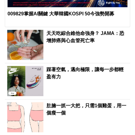
009829掌握AI關鍵 大華韓國KOSPI 50今強勢開募
天天吃綜合維他命強身？ JAMA：恐
增肺癌與心血管死亡率
PR
踩著空氣，邁向極限，讓每一步都輕
盈有力
PR
肚腩一抓一大把，只需1個雞蛋，用一
個瘦一個