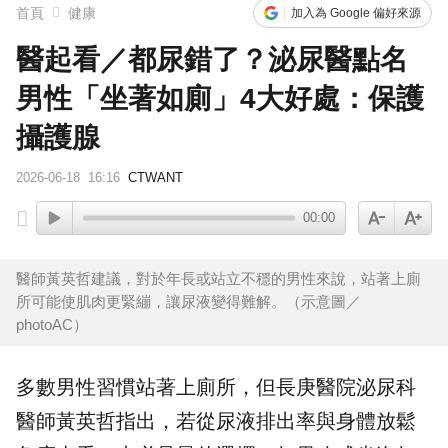
首頁
健康
加入為 Google 偏好來源
醫起看／都尿錯了？泌尿醫點名
男性「坐著如廁」4大好處：保護
攝護腺
2026-06-18
16:16
CTWANT
00:00
醫師黃英哲建議，對於年長或站立不穩的男性來說，站著上廁
所可能使肌肉更緊繃，讓尿液變得難解。（示意圖／
photoAC）
多數
男性
習慣
站著上
廁所
，但長庚醫院泌尿科
醫師黃英哲指出，若從
尿液
排出率與身體放鬆