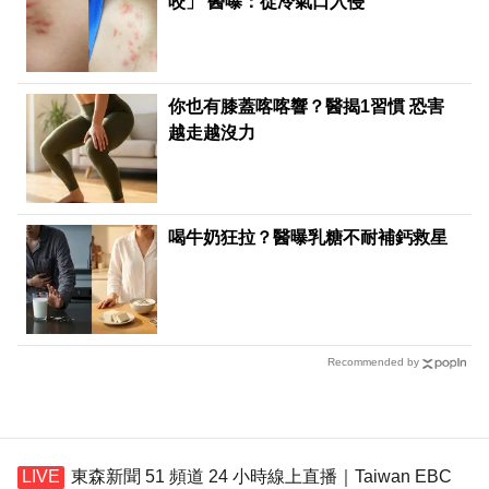
咬」 醫曝：從冷氣口入侵
你也有膝蓋喀喀響？醫揭1習慣 恐害
越走越沒力
喝牛奶狂拉？醫曝乳糖不耐補鈣救星
Recommended by
東森新聞 51 頻道 24 小時線上直播｜Taiwan EBC