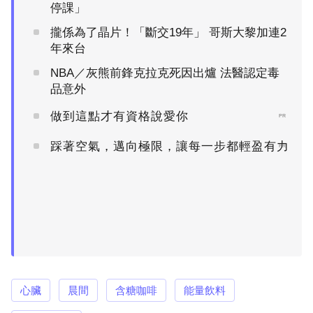
停課」
攏係為了晶片！「斷交19年」 哥斯大黎加連2
年來台
NBA／灰熊前鋒克拉克死因出爐 法醫認定毒
品意外
做到這點才有資格說愛你
PR
踩著空氣，邁向極限，讓每一步都輕盈有力
PR
心臟
晨間
含糖咖啡
能量飲料