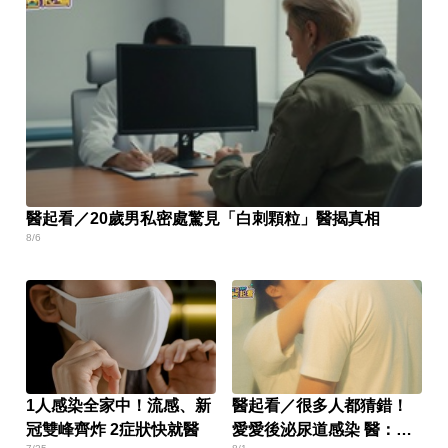
醫起看／20歲男私密處驚見「白刺顆粒」醫揭真相
8/6
1人感染全家中！流感、新
醫起看／很多人都猜錯！
冠雙峰齊炸 2症狀快就醫
愛愛後泌尿道感染 醫：不