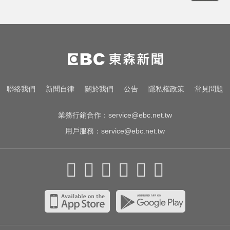
奧運、世界盃「性招待裁判」 南韓
足協報公帳被抓包
愛玩車／北極星新車 275匹馬力媲
美性能房車
錯過「末班車」留宿男網友家！ 她
聯絡我們
新聞自律
關於我們
公告
隱私權政策
常見問題
慘遭性侵2次
業務行銷合作：
service@ebc.net.tw
用戶服務：
service@ebc.net.tw