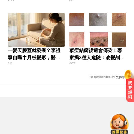
7/25
8/1
是男生太髒
一變天膝蓋就發癢？李祖
猴痘結痂後還會傳染！專
寧自曝半月板變形，醫揭
家揭3種人危險：改變刻板
8/6
6/28
保骨與增肌兩大救星！
印象
Recommended by
愛玩車／北極星新車 275匹馬力媲
美性能房車
錯過「末班車」留宿男網友家！ 她
慘遭性侵2次