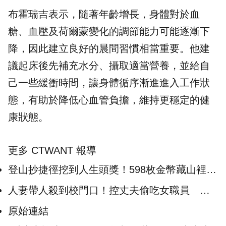
布霍瑞吉表示，隨著年齡增長，身體對於血
糖、血壓及荷爾蒙變化的調節能力可能逐漸下
降，因此建立良好的
晨間
習慣相當重要。他建
議起床後先補充水分、攝取適當營養，並給自
己一些緩衝時間，讓身體循序漸進進入工作狀
態，有助於降低心血管負擔，維持更穩定的健
康狀態。
更多 CTWANT 報導
登山抄捷徑挖到人生頭獎！598枚金幣藏山裡
2男爽領1756萬
人妻帶人殺到校門口！控丈夫偷吃女職員 再
爆涉招標黑幕
原始連結