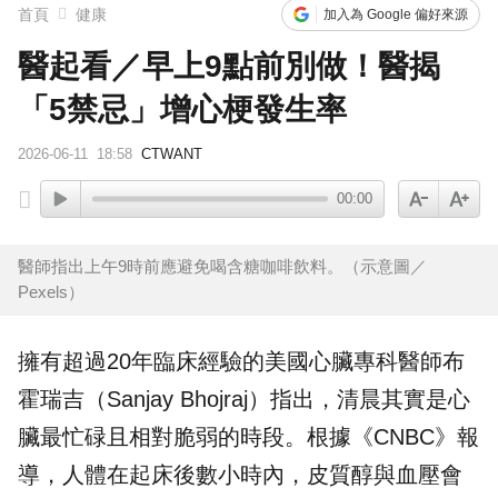
首頁
健康
加入為 Google 偏好來源
醫起看／早上9點前別做！醫揭
「5禁忌」增心梗發生率
2026-06-11
18:58
CTWANT
00:00
醫師指出上午9時前應避免喝含糖咖啡飲料。（示意圖／
Pexels）
擁有超過20年臨床經驗的美國
心臟
專科醫師布
霍瑞吉（Sanjay Bhojraj）指出，清晨其實是心
臟最忙碌且相對脆弱的時段。根據《CNBC》報
導，人體在起床後數小時內，皮質醇與血壓會