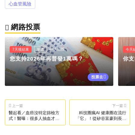
心血管風險
網路投票
4K人已投
7天後結束
單選
今天
您支持2026年再普發1萬嗎？
你支
投票去
上一篇
下一篇
醫起看／血癌沒特定篩檢方
科技圈瘋AI 健康圈在流行
式！醫曝：很多人抽血才知
「它」！從矽谷富豪到長壽
道
醫學專家都在研究！