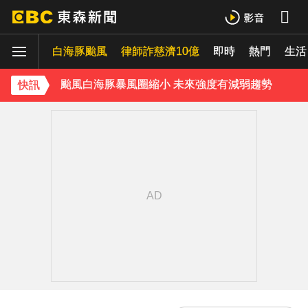
獨家／1坪85萬「12年屋」樓頂漏水！住戶怨害天花板滲水
白海豚颱風
律師詐慈濟10億
即時
熱門
生活
獨家／又有名店遭冒用詐騙！卡通園怒：投訴Meta也無效
颱風白海豚暴風圈縮小 未來強度有減弱趨勢
快訊
《理財達人秀》X 安聯投信免費講座報名中！搶先卡位 2027
下載東森App，隨時掌握天下大小事！
白海豚估「明通過台灣北方」北部慎防豪雨 深夜撲中國