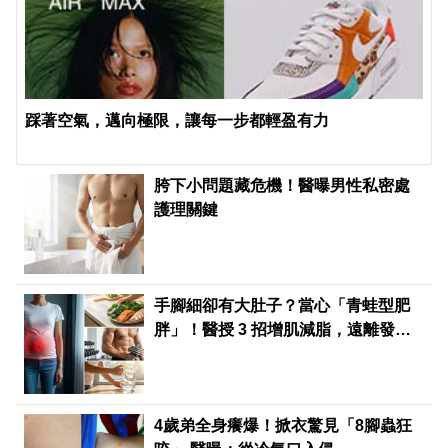
踩著空氣，邁向極限，讓每一步都輕盈有力
胯下小問題藏危機！醫曝男性私密處
護理關鍵
手腳細卻有大肚子？當心「青蛙型肥
胖」！醫授 3 招增肌減脂，遠離發炎
與癌症風險
4歲弟全身癢爆！掀衣驚見「8腳蟲狂