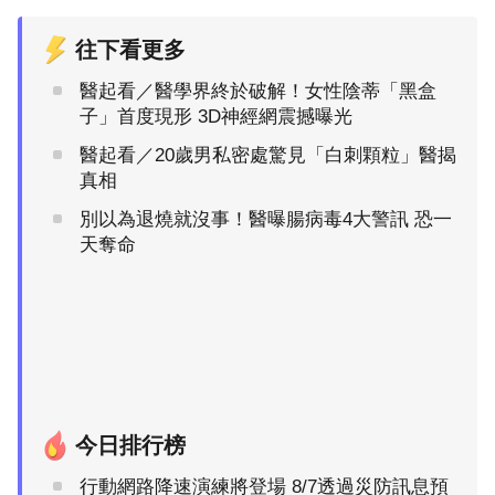
往下看更多
醫起看／醫學界終於破解！女性陰蒂「黑盒
子」首度現形 3D神經網震撼曝光
醫起看／20歲男私密處驚見「白刺顆粒」醫揭
真相
別以為退燒就沒事！醫曝腸病毒4大警訊 恐一
天奪命
今日排行榜
行動網路降速演練將登場 8/7透過災防訊息預