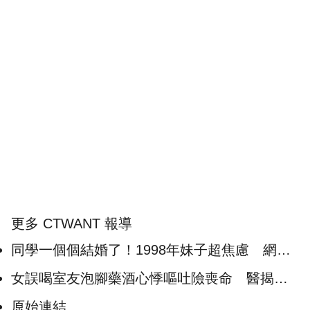
更多 CTWANT 報導
同學一個個結婚了！1998年妹子超焦慮 網一
面倒勸別急著嫁
女誤喝室友泡腳藥酒心悸嘔吐險喪命 醫揭超
毒藥材：堪比砒霜
原始連結