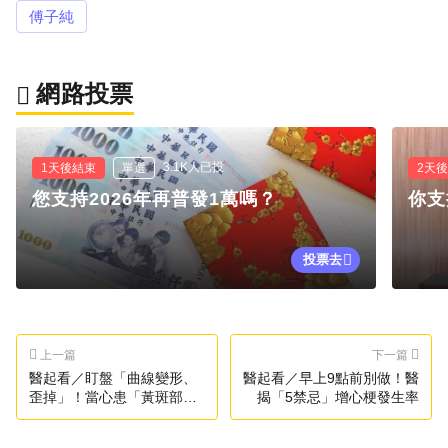
傅子純
網路投票
3.1K人已投
1天後結束
單選
2天
您支持2026年再普發1萬嗎？
你支
投票去
上一篇
下一篇
醫起看／盯盤「曲線變形、
醫起看／早上9點前別做！醫
歪掉」！當心患「黃斑部病
揭「5禁忌」增心梗發生率
變」沒察覺