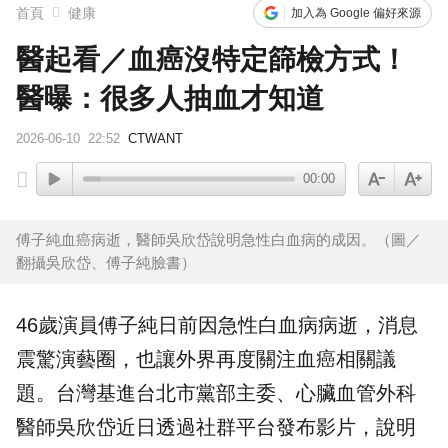
首頁
健康
加入為 Google 偏好來源
醫起看／血癌沒特定篩檢方式！
醫曝：很多人抽血才知道
2026-06-10
22:52
CTWANT
00:00
傅子純血癌病逝，醫師吳欣岱說明急性白血病的成因。（圖／
翻攝吳欣岱、傅子純臉書）
46歲演員
傅子純
日前因急性白血病病逝，消息
震驚演藝圈，也讓外界再度關注
血癌
相關議
題。台灣基進台北市黨部主委、心臟血管外科
醫師
吳欣岱
近日透過社群平台發布影片，說明