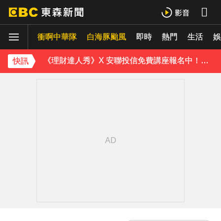
白海豚外圍雲系發威！7縣市大雨特報 警戒範圍一次看
衝啊中華隊
白海豚颱風
即時
熱門
生活
白海豚進逼會放颱風假？全台各縣市暴風侵襲率曝
娛
《理財達人秀》X 安聯投信免費講座報名中！搶先卡位 2027
快訊
下載東森App，隨時掌握天下大小事！
別驚慌！今14:30分發「演習預告」訊息 下週正式登場