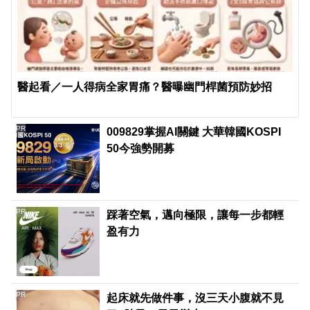
醫起看／一人得病全家胃痛？醫曝幽門桿菌預防妙招
PR
009829掌握AI關鍵 大華韓國KOSPI
50今強勢開募
PR
踩著空氣，邁向極限，讓每一步都輕
盈有力
PR
起床就先做件事，沒三天小腹就不見