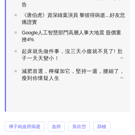
告
《唐伯虎》資深綠葉演員 黎彼得病逝...好友悲
痛證實
Google人工智慧部門高層人事大地震 股價重
挫4%
起床就先做件事，沒三天小腹就不見了! 肚
子一天天變小！
PR
減肥首選，檸檬加它，堅持一週，腰細了，
瘦到你懷疑人生
PR
傅子純血癌病逝
血癌
吳欣岱
篩檢