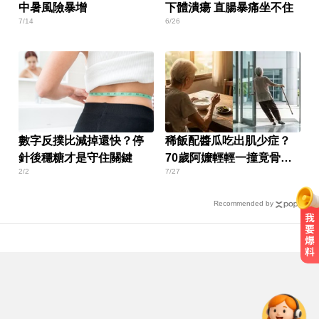
中暑風險暴增
下體潰瘍 直腸暴痛坐不住
7/14
6/26
數字反撲比減掉還快？停
稀飯配醬瓜吃出肌少症？
針後穩糖才是守住關鍵
70歲阿嬤輕輕一撞竟骨
2/2
7/27
折！
Recommended by
愛玩車／700匹馬力！奧斯頓馬丁
DB12 S登場
TPBL／官宣確定了！林庭謙重磅加