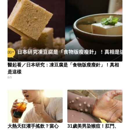
醫起看／日本研究：凍豆腐是「食物版瘦瘦針」！真相
是這樣
6/5
大熱天狂灌手搖飲？當心
31歲美男染猴痘！肛門、