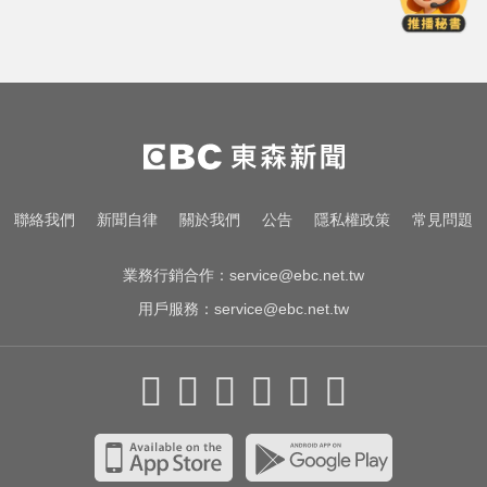
盟臺北台新戰神
颱風假怎麼放？停班課標準、宣布
時間一次看
愛玩車／700匹馬力！奧斯頓馬丁
DB12 S登場
TPBL／官宣確定了！林庭謙重磅加
聯絡我們
新聞自律
關於我們
公告
隱私權政策
常見問題
盟臺北台新戰神
業務行銷合作：
service@ebc.net.tw
用戶服務：
service@ebc.net.tw