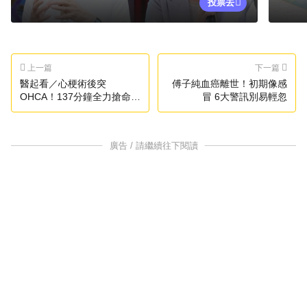
投票去
上一篇
下一篇
醫起看／心梗術後突
傅子純血癌離世！初期像感
OHCA！137分鐘全力搶命
冒 6大警訊別易輕忽
68歲男奇蹟重生
廣告 / 請繼續往下閱讀