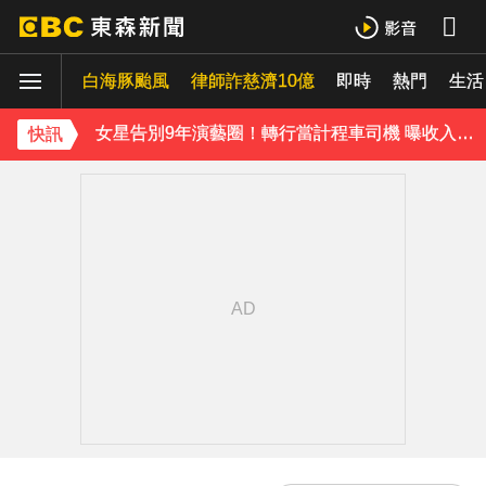
泰男團Dragon 5男星爆死訊！騎單車離家失聯 陳屍河中驚見「20公斤重物」
白海豚颱風
律師詐慈濟10億
即時
熱門
生活
女星告別9年演藝圈！轉行當計程車司機 曝收入：比演員賺更多
蔡阿嘎陷爭議！蘿拉神隱19個月首發文 遭酸「詐騙集團回歸」回應了
快訊
肥大叔猝逝5天！原訂明直播說明突喊卡 團隊忍痛曝原因
下載東森App，隨時掌握天下大小事！
知三當三等渣男分手！他被正宮抓包竟「原諒和好」妹子崩潰