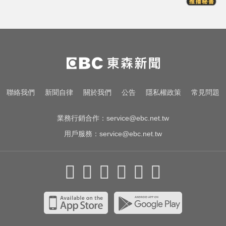
北市沒放颱風整備假！ 蔣：氣象署
未發布陸警
NBA／名人堂傳奇教練尼爾森辭世
勝場史上第2多
台股資金大轉彎？ 達人揭背後關
聯絡我們
新聞自律
關於我們
公告
隱私權政策
常見問題
鍵：玩法完全不一樣
業務行銷合作：
service@ebc.net.tw
用戶服務：
service@ebc.net.tw