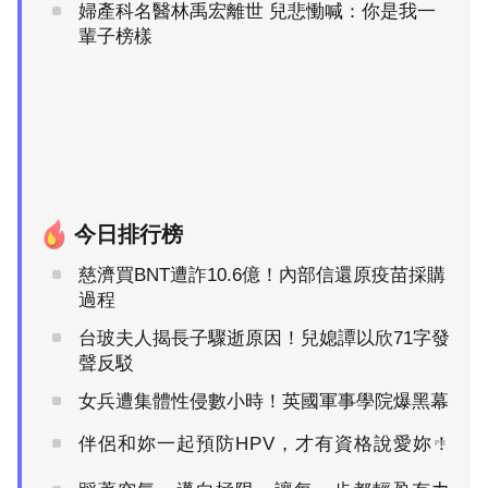
婦產科名醫林禹宏離世 兒悲慟喊：你是我一
輩子榜樣
今日排行榜
慈濟買BNT遭詐10.6億！內部信還原疫苗採購
過程
台玻夫人揭長子驟逝原因！兒媳譚以欣71字發
聲反駁
女兵遭集體性侵數小時！英國軍事學院爆黑幕
伴侶和妳一起預防HPV，才有資格說愛妳！
PR