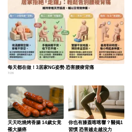
每天都在做！3居家NG姿勢 恐害腰痠背痛
7/26
天天吃燒烤香腸 14歲女竟
你也有膝蓋喀喀響？醫揭1
罹大腸癌
習慣 恐害越走越沒力