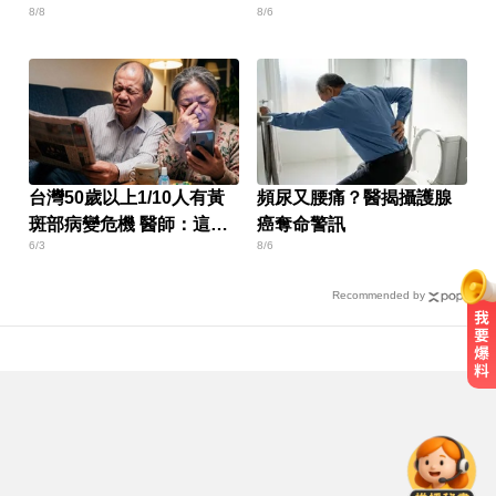
8/8
8/6
台灣50歲以上1/10人有黃
頻尿又腰痛？醫揭攝護腺
斑部病變危機 醫師：這成
癌奪命警訊
6/3
8/6
分很關鍵
Recommended by
NBA／名人堂傳奇教練尼爾森辭世
勝場史上第2多
台股資金大轉彎？ 達人揭背後關
鍵：玩法完全不一樣