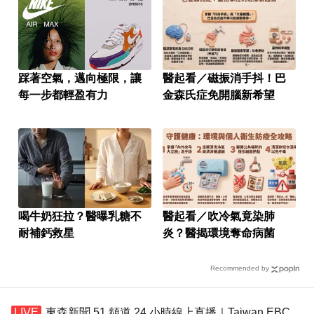
踩著空氣，邁向極限，讓
醫起看／磁振消手抖！巴
每一步都輕盈有力
金森氏症免開腦新希望
喝牛奶狂拉？醫曝乳糖不
醫起看／吹冷氣竟染肺
耐補鈣救星
炎？醫揭環境奪命病菌
Recommended by
東森新聞 51 頻道 24 小時線上直播｜Taiwan EBC