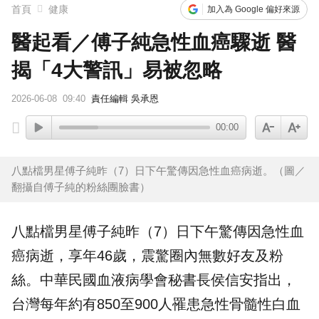
首頁
健康
加入為 Google 偏好來源
醫起看／傅子純急性血癌驟逝 醫
揭「4大警訊」易被忽略
2026-06-08
09:40
責任編輯 吳承恩
00:00
八點檔男星傅子純昨（7）日下午驚傳因急性血癌病逝。（圖／
翻攝自傅子純的粉絲團臉書）
八點檔
男星
傅子純
昨（7）日下午驚傳因急性
血
癌
病逝
，享年46歲，震驚圈內無數好友及粉
絲。中華民國血液病學會秘書長侯信安指出，
台灣每年約有850至900人罹患急性骨髓性白血