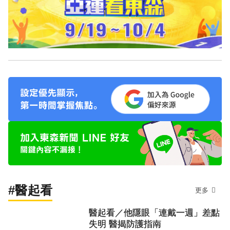
#醫起看
更多
醫起看／他隱眼「連戴一週」差點
失明 醫揭防護指南