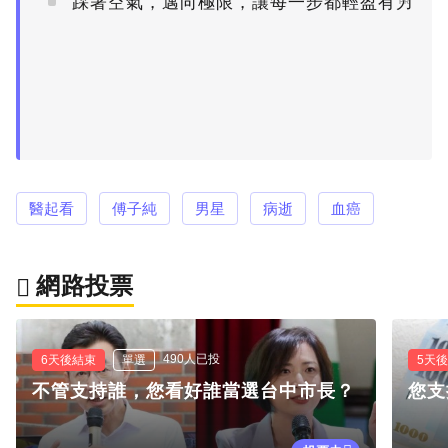
踩著空氣，邁向極限，讓每一步都輕盈有力
PR
醫起看
傅子純
男星
病逝
血癌
網路投票
490人已投
6天後結束
單選
5天
不管支持誰，您看好誰當選台中市長？
您支