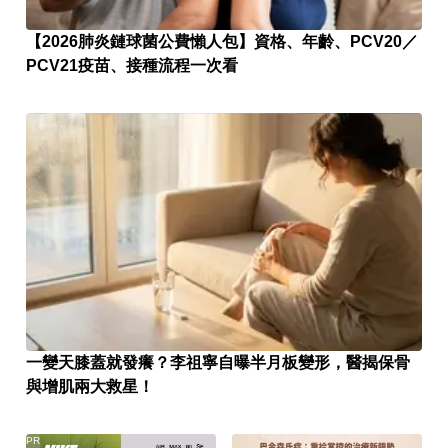
【2026肺炎鏈球菌公費懶人包】資格、年齡、PCV20／
PCV21疫苗、接種流程一次看
一變天膝蓋就發癢？李祖寧自曝半月板變形，醫揭保骨
與增肌兩大救星！
PR