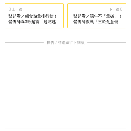
上一篇
下一篇
醫起看／麵食熱量排行榜！
醫起看／端午不「暈碳」！
營養師曝3款超雷「越吃越胖
營養師教戰「三款創意健康
又高鈉」
粽」穩血糖、減碳排
廣告 / 請繼續往下閱讀