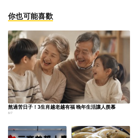
你也可能喜歡
熬過苦日子！3生肖越老越有福 晚年生活讓人羨慕
8/7