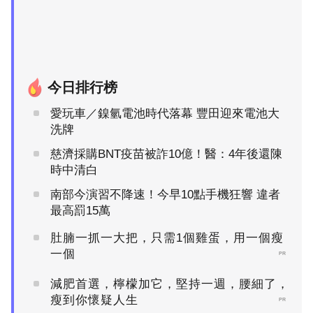
今日排行榜
愛玩車／鎳氫電池時代落幕 豐田迎來電池大
洗牌
慈濟採購BNT疫苗被詐10億！醫：4年後還陳
時中清白
南部今演習不降速！今早10點手機狂響 違者
最高罰15萬
肚腩一抓一大把，只需1個雞蛋，用一個瘦
一個
PR
減肥首選，檸檬加它，堅持一週，腰細了，
瘦到你懷疑人生
PR