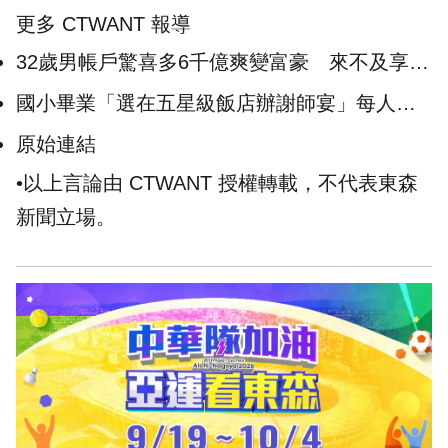
更多 CTWANT 報導
32歲男帳戶驚喜多6千億爽變富豪 來不及享
福！下場超崩潰
國小畢業「選在五星級飯店辦謝師宴」每人收
1650元 網喊：老師不缺這一餐
原始連結
•以上言論由 CTWANT 授權轉載，不代表東森
新聞立場。