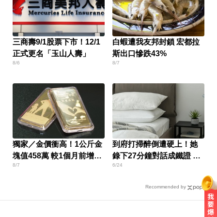
三商壽9/1股票下市！12/1
白蝦遭我友邦封鎖 宏都拉
正式更名「玉山人壽」
斯出口慘跌43%
8/6
8/7
獨家／金價衝高！1公斤金
到府打掃醉倒遭硬上！她
塊值458萬 較1個月前增近
錄下27分鐘對話成鐵證 屏
8/7
6/24
28萬
東男慘了
Recommended by