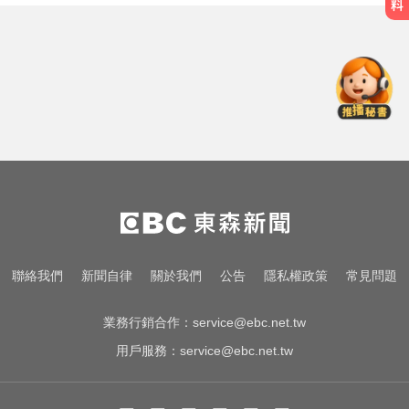
MLB／李灝宇替補2打數未敲安！拚
台將單季最多安卡關
啦啦隊員遭輪流性侵！丟包公路秒
被撞死 3男扯：她自願的
王凱過世還回棚內拍戲？製作人靈
堂喊：你殺青了
MLB／李灝宇替補2打數未敲安！拚
台將單季最多安卡關
啦啦隊員遭輪流性侵！丟包公路秒
聯絡我們
新聞自律
關於我們
公告
隱私權政策
常見問題
被撞死 3男扯：她自願的
業務行銷合作：
service@ebc.net.tw
用戶服務：
service@ebc.net.tw