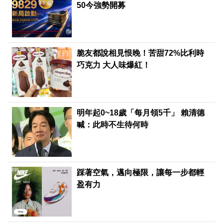
50今強勢開募
PR
脆友都說相見恨晚！苦甜72%比利時
巧克力 大人味爆紅！
明年起0~18歲「每月領5千」 賴清德
喊：此時不生待何時
PR
踩著空氣，邁向極限，讓每一步都輕
盈有力