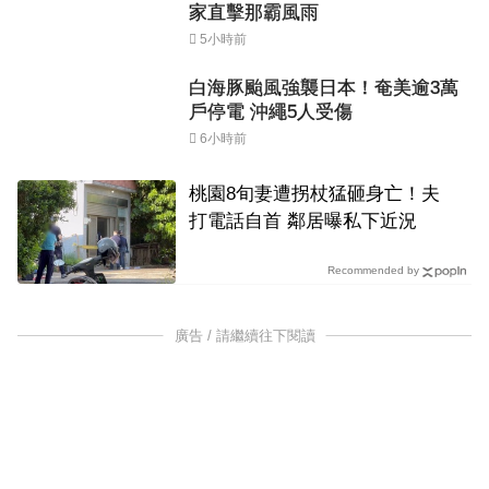
家直擊那霸風雨
5小時前
白海豚颱風強襲日本！奄美逾3萬
戶停電 沖繩5人受傷
6小時前
桃園8旬妻遭拐杖猛砸身亡！夫
打電話自首 鄰居曝私下近況
Recommended by
廣告 / 請繼續往下閱讀