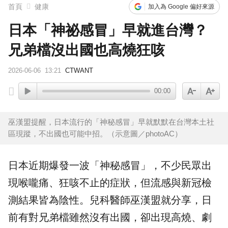
首頁
健康
加入為 Google 偏好來源
日本「神祕感冒」早就進台灣？
兄弟檔沒出國也高燒狂咳
2026-06-06
13:21
CTWANT
00:00
巫漢盟提醒，日本流行的「神秘感冒」早就默默在台灣本土社
區現蹤，不出國也可能中招。（示意圖／photoAC）
日本
近期爆發一波「神秘
感冒
」，不少民眾出
現喉嚨痛、狂咳不止的症狀，但流感與新冠檢
測結果皆為陰性。兒科醫師巫漢盟就分享，日
前有對兄弟檔雖然沒有
出國
，卻出現
高燒
、劇