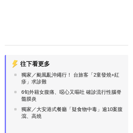
往下看更多
獨家／颱風亂沖繩行！ 台旅客「2童發燒+紅
疹」求診難
6旬外籍女腹痛、噁心又嘔吐 確診流行性腦脊
髓膜炎
獨家／大安港式餐廳「疑食物中毒」逾10案腹
瀉、高燒