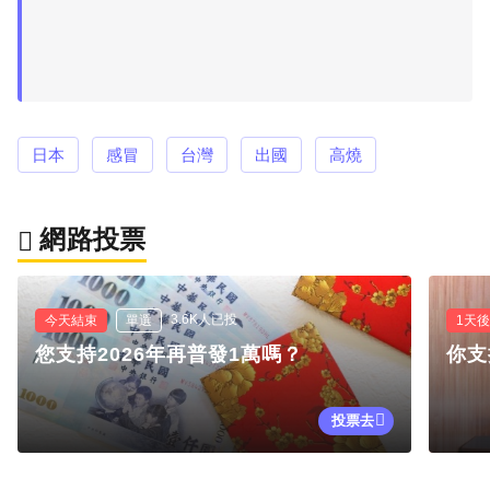
日本
感冒
台灣
出國
高燒
網路投票
3.6K人已投
今天結束
單選
1天
您支持2026年再普發1萬嗎？
你支
投票去