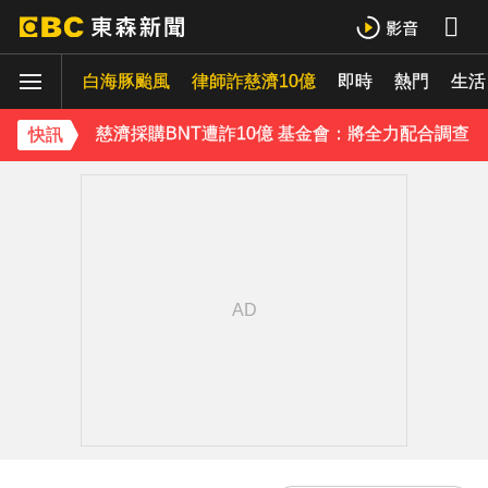
7千元外套竟用100%豬皮 內行揭真相：其實很常見
白海豚颱風
律師詐慈濟10億
即時
熱門
生活
今立秋拚轉運！命理師點名「6生肖」：把握黃金7天
慈濟採購BNT遭詐10億 基金會：將全力配合調查
快訊
防空演習登場！高雄街頭瞬間淨空 直擊畫面曝光
《理財達人秀》X 安聯投信免費講座報名中！搶先卡位 2027
下載東森App，隨時掌握天下大小事！
菲律賓外海規模5.8強震！首都馬尼拉震感明顯