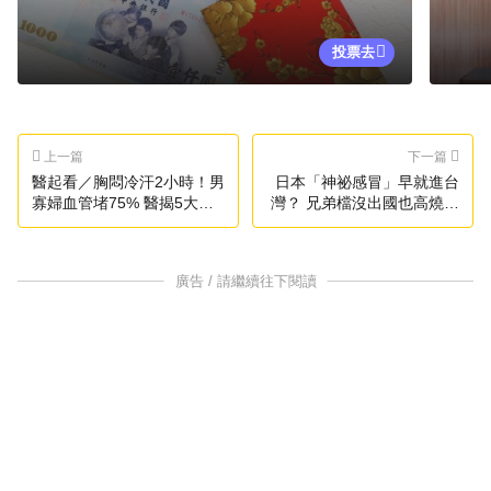
投票去
上一篇
下一篇
醫起看／胸悶冷汗2小時！男
日本「神祕感冒」早就進台
寡婦血管堵75% 醫揭5大警
灣？ 兄弟檔沒出國也高燒狂
訊
咳
廣告 / 請繼續往下閱讀