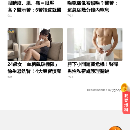
眼睛痠、脹、痛＝眼壓
喉嚨痛像被鎖喉？醫警：
高？醫示警：6警訊速就醫
這急症幾分鐘內窒息
9/1
7/14
24歲女「血糖飆破極限」
胯下小問題藏危機！醫曝
餘生恐洗腎！4大壞習慣曝
男性私密處護理關鍵
5/9
7/14
Recommended by
行動網路降速演練將登場 8/7透過災
防訊息預告