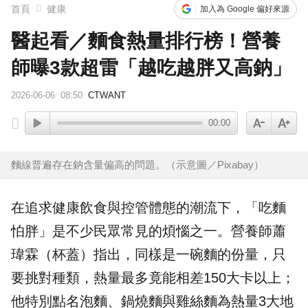
首頁
健康
加入為 Google 偏好來源
醫起看／麵食熱量排行榜！營養
師曝3款超雷「越吃越胖又高鈉」
2026-06-06
08:50
CTWANT
00:00
麵線普遍存在鈉含量偏高的問題。（示意圖／Pixabay）
在追求健康飲食與控管
體態
的潮流下，「吃麵
怕胖」是不少民眾常見的煩惱之一。
營養師
蕭
瑋霖（杯蓋）指出，同樣是一碗麵的份量，只
要挑對種類，
熱量
最多竟能相差150大卡以上；
他特別點名泡麵、鍋燒麵與雞絲麵為熱量3大地