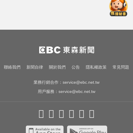
新北人妻曬內褲被沾「嘉明」！竟
是老公爺爺帶回房磨蹭 氣炸提告
國中暑輔悲劇！小六升國一男學生
折斷掃把刺傷女師 右眼恐失明
行動網路降速演練將登場 8/7透過災
防訊息預告
新北人妻曬內褲被沾「嘉明」！竟
聯絡我們
新聞自律
關於我們
公告
隱私權政策
常見問題
是老公爺爺帶回房磨蹭 氣炸提告
業務行銷合作：
service@ebc.net.tw
用戶服務：
service@ebc.net.tw