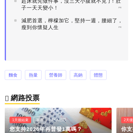
起床就先做件事，沒三天小腹就不見了! 肚
子一天天變小！
PR
減肥首選，檸檬加它，堅持一週，腰細了，
瘦到你懷疑人生
PR
麵食
熱量
營養師
高鈉
體態
網路投票
3.2K人已投
1天後結束
單選
2天
您支持2026年再普發1萬嗎？
你支