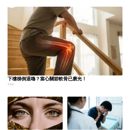
下樓梯倒退嚕？當心關節軟骨已磨光！
7/14