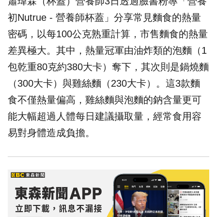
蕭瑋霖（杯蓋）營養師3日透過臉書粉專「營養
初Nutrue - 營養師杯蓋」分享常見
麵食
的熱量
密碼，以每100公克熟重計算，市售麵食的熱量
差異極大。其中，熱量冠軍由油炸類的泡麵（1
包乾重80克約380大卡）奪下，其次則是鍋燒麵
（300大卡）與雞絲麵（230大卡）。這3款麵
食不僅熱量偏高，雞絲麵與泡麵的鈉含量更可
能大幅超過人體每日建議攝取量，經常食用容
易對身體造成負擔。