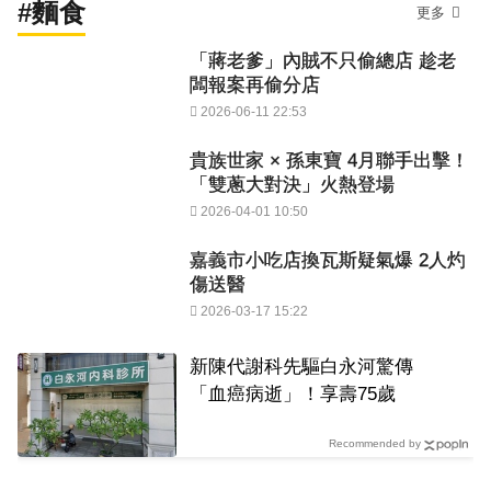
#麵食
更多
「蔣老爹」內賊不只偷總店 趁老
闆報案再偷分店
2026-06-11 22:53
貴族世家 × 孫東寶 4月聯手出擊！
「雙蔥大對決」火熱登場
2026-04-01 10:50
嘉義市小吃店換瓦斯疑氣爆 2人灼
傷送醫
2026-03-17 15:22
新陳代謝科先驅白永河驚傳
「血癌病逝」！享壽75歲
Recommended by