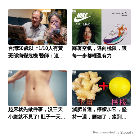
PR
台灣50歲以上1/10人有黃
踩著空氣，邁向極限，讓
斑部病變危機 醫師：這成
每一步都輕盈有力
分很關鍵
PR
PR
起床就先做件事，沒三天
減肥首選，檸檬加它，堅
小腹就不見了! 肚子一天天
持一週，腰細了，瘦到你
變小！
懷疑人生
Recommended by