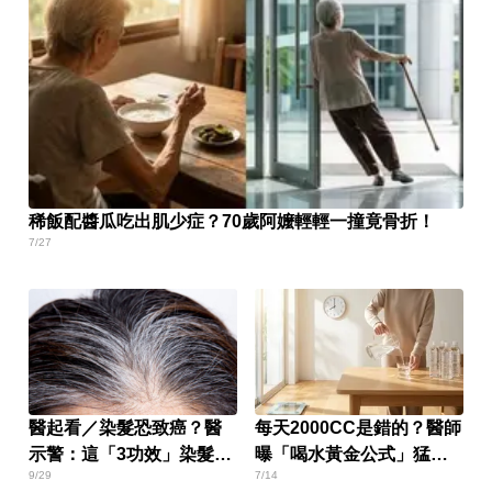
稀飯配醬瓜吃出肌少症？70歲阿嬤輕輕一撞竟骨折！
7/27
醫起看／染髮恐致癌？醫
每天2000CC是錯的？醫師
示警：這「3功效」染髮劑
曝「喝水黃金公式」猛灌
9/29
7/14
別用
恐水中毒