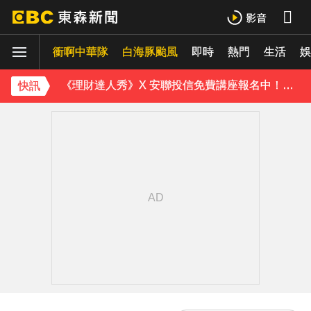
下載東森App，隨時掌握天下大小事！
衝啊中華隊
白海豚颱風
即時
熱門
生活
《理財達人秀》X 安聯投信免費講座報名中！搶先卡位 2027
娛
孫淑媚首登JJA音樂節！被范曉萱1句話打動 放話秀超狂腹肌
快訊
下載東森App，隨時掌握天下大小事！
《理財達人秀》X 安聯投信免費講座報名中！搶先卡位 2027