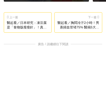
上一篇
下一篇
醫起看／日本研究：凍豆腐
醫起看／胸悶冷汗2小時！男
是「食物版瘦瘦針」！真相
寡婦血管堵75% 醫揭5大警
是這樣
訊
廣告 / 請繼續往下閱讀