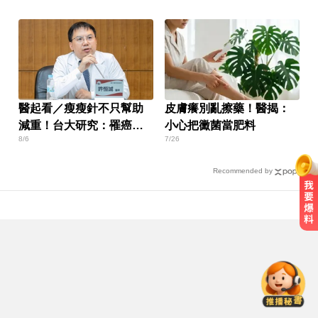
醫起看／瘦瘦針不只幫助
皮膚癢別亂擦藥！醫揭：
減重！台大研究：罹癌風
小心把黴菌當肥料
8/6
7/26
險下降4成
Recommended by
色外公稱「幫看過敏」騙孫女脫褲
侵犯！法院判2年4月
白海豚路徑偏西修正！週末豪雨炸
北部「紫到發白」