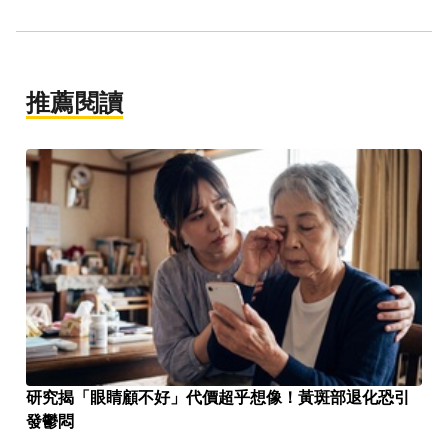
推薦閱讀
研究揭「眼睛顧不好」代價超乎想像！黃斑部退化恐引
發鬱悶