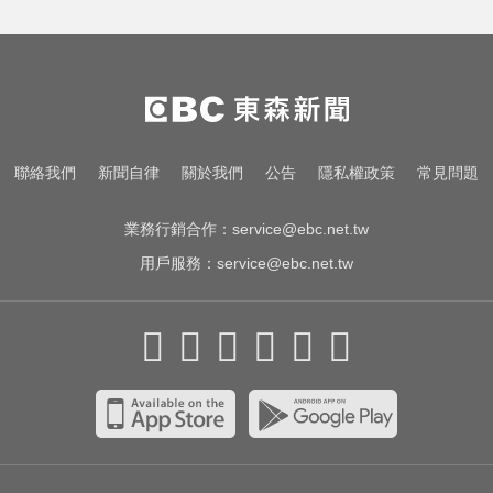
南韓熱浪19死！ 總統李在明宣布：
列國家災難
色外公稱「幫看過敏」騙孫女脫褲
侵犯！法院判2年4月
白海豚路徑偏西修正！週末豪雨炸
聯絡我們
新聞自律
關於我們
公告
隱私權政策
常見問題
北部「紫到發白」
業務行銷合作：
service@ebc.net.tw
用戶服務：
service@ebc.net.tw