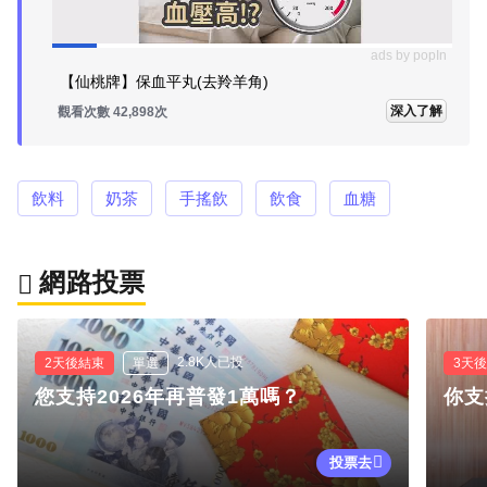
ads by popIn
【仙桃牌】保血平丸(去羚羊角)
深入了解
觀看次數 42,917次
飲料
奶茶
手搖飲
飲食
血糖
網路投票
2.8K人已投
2天後結束
單選
3天
您支持2026年再普發1萬嗎？
你支
投票去