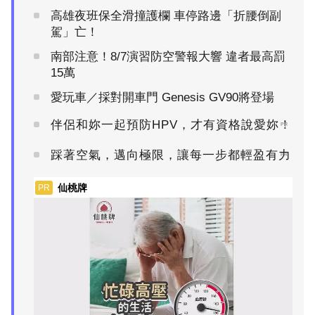
高雄夜班保全滑撞護欄 車停路邊「折腰倒副
駕」亡！
南部注意！8/7演習防空警報大響 違者最高罰
15萬
愛玩車／採對開車門 Genesis GV90將登場
伴侶和妳一起預防HPV，才有資格說愛妳！
PR
踩著空氣，邁向極限，讓每一步都輕盈有力
PR
仙桃牌
PR