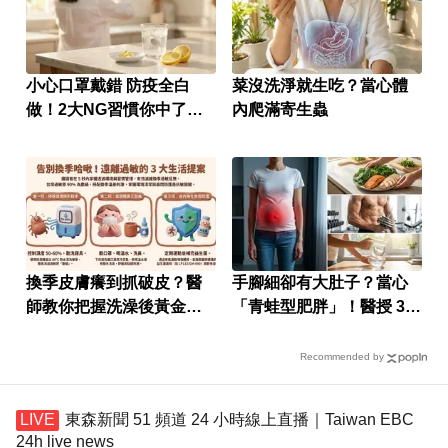
小心口罩戴錯 防疫全白
菜沒洗淨就生吃？當心體
做！2大NG習慣你中了
內爬滿寄生蟲
嗎？
換季皮膚癢到抓破皮？醫
手腳細卻有大肚子？當心
師教你把握洗澡後黃金時
「青蛙型肥胖」！醫授 3
間擦這兩種成分
招增肌減脂，遠離發炎與
癌症風險
Recommended by
東森新聞 51 頻道 24 小時線上直播｜Taiwan EBC
24h live news