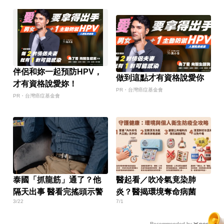
伴侶和妳一起預防HPV，
做到這點才有資格說愛你
才有資格說愛妳！
PR・台灣癌症基金會
PR・台灣癌症基金會
泰國「抓龍筋」通了？他
醫起看／吹冷氣竟染肺
隔天出事 醫看完搖頭示警
炎？醫揭環境奪命病菌
3/22
7/1
Recommended by