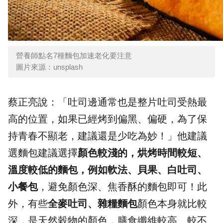
營養師點名7種麵包加速老化要注意
圖片來源：unsplash
蔡正亮說：「吐司邊通常也是整片吐司受熱最
高的位置，如果已經烤到偏黑、偏硬，為了保
持青春不顯老，建議還是少吃為妙！」他建議
選麵包建議選擇
顏色較淺的，烘烤時間較短、
溫度較低的麵包，例如軟法、貝果、白吐司、
小餐包
，避免顏色深、焦香酥的麵包即可！此
外，有些
全麥吐司、雜糧麵包
顏色本身就比較
深，是天然穀物的顏色，膳食纖維較高、較不