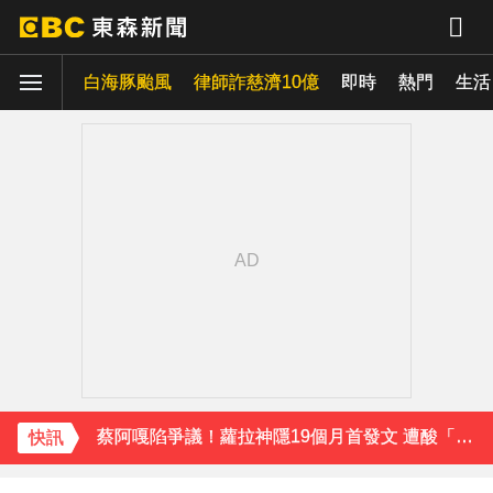
白海豚颱風
律師詐慈濟10億
即時
熱門
生活
下載東森App，隨時掌握天下大小事！
SEVENTEEN勝寬、Dino同天入伍！玟奎9月服替代役
泰男團Dragon 5男星爆死訊！騎單車離家失聯 陳屍河中驚見「20公斤重物」
女星告別9年演藝圈！轉行當計程車司機 曝收入：比演員賺更多
蔡阿嘎陷爭議！蘿拉神隱19個月首發文 遭酸「詐騙集團回歸」回應了
肥大叔猝逝5天！原訂明直播說明突喊卡 團隊忍痛曝原因
快訊
下載東森App，隨時掌握天下大小事！