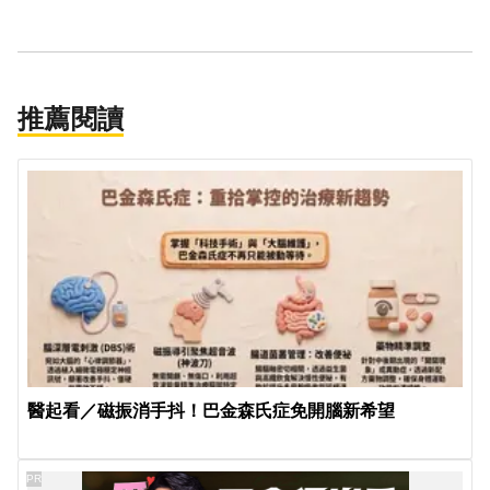
推薦閱讀
醫起看／磁振消手抖！巴金森氏症免開腦新希望
PR