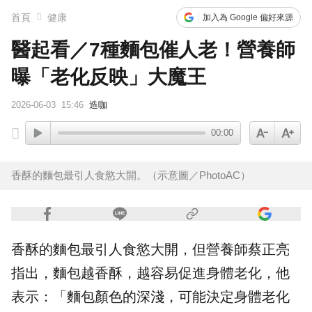
首頁
健康
加入為 Google 偏好來源
SEVENTEEN勝寬、Dino同天入伍！玟奎9月服替代役
醫起看／7種麵包催人老！營養師
曝「老化反映」大魔王
2026-06-03
15:46
造咖
00:00
香酥的麵包最引人食慾大開。（示意圖／PhotoAC）
香酥的
麵包
最引人食慾大開，但營養師蔡正亮
指出，麵包越香酥，越容易促進身體老化，他
表示：「麵包顏色的深淺，可能決定身體老化