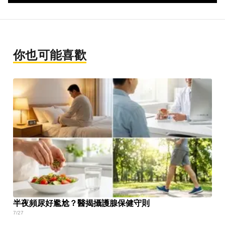
你也可能喜歡
半夜頻尿好尷尬？醫揭攝護腺保健守則
7/27