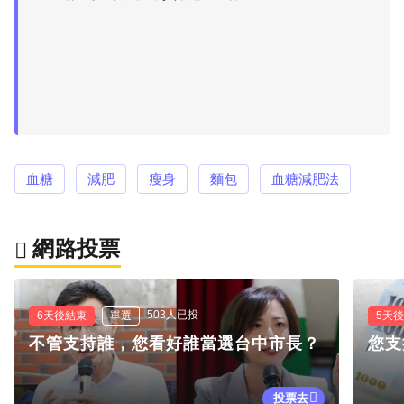
血糖
減肥
瘦身
麵包
血糖減肥法
網路投票
503人已投
6天後結束
單選
5天
不管支持誰，您看好誰當選台中市長？
您支
投票去