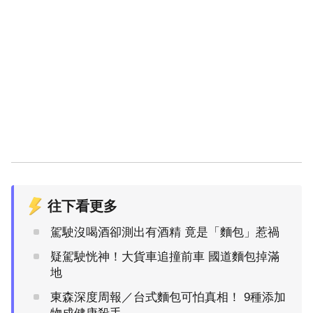
往下看更多
駕駛沒喝酒卻測出有酒精 竟是「麵包」惹禍
疑駕駛恍神！大貨車追撞前車 國道麵包掉滿
地
東森深度周報／台式麵包可怕真相！ 9種添加