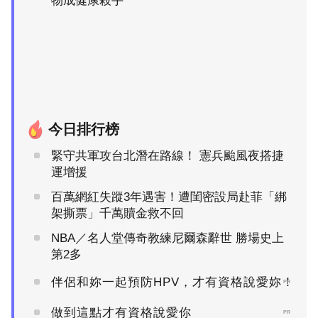
物成健康殺手
今日排行榜
緊守共軍攻台北潛在路線！ 憲兵颱風夜搭捷
運增援
百萬網紅失蹤3年遇害！遭閨密設局赴菲「綁
架撕票」千萬贖金救不回
NBA／名人堂傳奇教練尼爾森辭世 勝場史上
第2多
伴侶和妳一起預防HPV，才有資格說愛妳！
PR
做到這點才有資格說愛你
PR