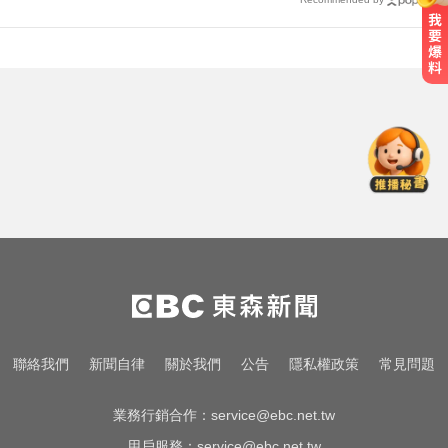
冰過也不安全？30歲男喝「隔夜拿
影
鐵」差點洗腎 醫揭3個隱形危機
漂
聯絡我們
新聞自律
關於我們
公告
隱私權政策
常見問題
業務行銷合作：
service@ebc.net.tw
用戶服務：
service@ebc.net.tw