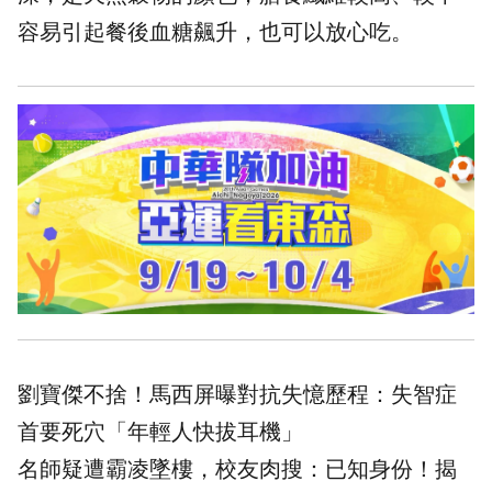
容易引起餐後
血糖
飆升，也可以放心吃。
劉寶傑不捨！馬西屏曝對抗失憶歷程：失智症
首要死穴「年輕人快拔耳機」
名師疑遭霸凌墜樓，校友肉搜：已知身份！揭