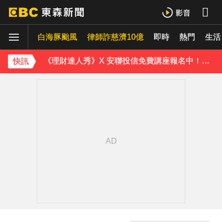
《理財達人秀》X 安聯投信免費講座報名中！搶先卡位 2027
白海豚颱風
下載東森App，隨時掌握天下大小事！
律師詐慈濟10億
即時
熱門
生活
《理財達人秀》X 安聯投信免費講座報名中！搶先卡位 2027
快訊