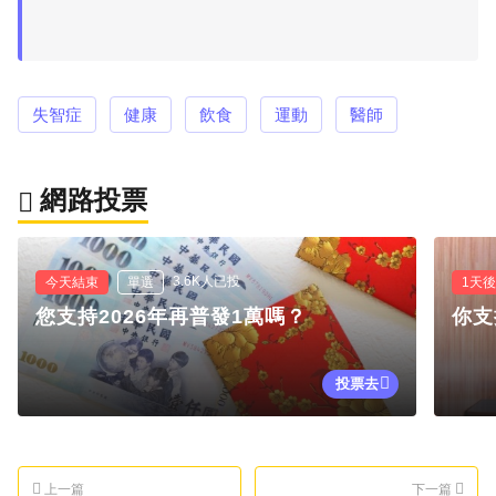
失智症
健康
飲食
運動
醫師
網路投票
3.6K人已投
今天結束
單選
1天
您支持2026年再普發1萬嗎？
你支
投票去
上一篇
下一篇