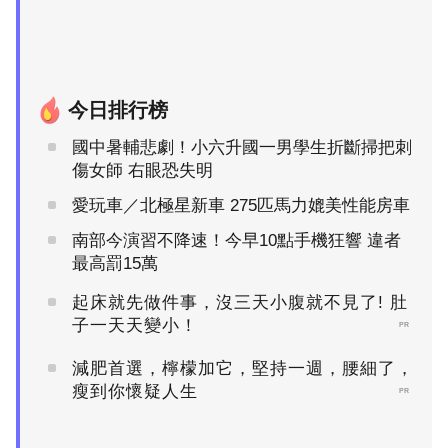
今日排行榜
國中暑輔悲劇！小六升國一男學生折斷掃把刺
傷女師 右眼恐失明
愛玩車／北極星新車 275匹馬力媲美性能房車
南部今演習不降速！今早10點手機狂響 違者
最高罰15萬
起床就先做件事，沒三天小腹就不見了! 肚
子一天天變小！
PR
減肥首選，檸檬加它，堅持一週，腰細了，
瘦到你懷疑人生
PR