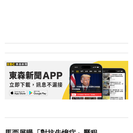
馬西屏曝「對抗失憶症」歷程