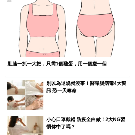
肚腩一抓一大把，只需1個雞蛋，用一個瘦一個
別以為退燒就沒事！醫曝腸病毒4大警
訊 恐一天奪命
小心口罩戴錯 防疫全白做！2大NG習
慣你中了嗎？