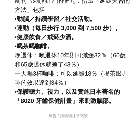
期刊《刺胳針》的研究，指出「延緩失智的
方法」包括
•
動腦／持續學習／社交活動。
•
運動（每日步行 3,000 到 7,500 步）。
•
健康
飲食
／戒菸少酒。
•
喝茶喝咖啡。
晚退休：晚退休10年則可減緩32％（60歲
和65歲退休就差了43％）
一天喝3杯咖啡：可以延緩18％（喝茶跟咖
啡的效果達到34％）
•保護聽力、視力，以及實施日本著名的
「8020 牙齒保健計畫」來刺激腦部。
廣告 / 請繼續往下閱讀