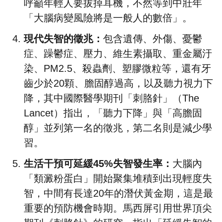
呼籲年輕人要拔掉耳機，不然等到中壯年
「大腦病變風險將是一般人的數倍」。
現代失智的徵兆：
包含遺傳、外傷、憂鬱
症、躁鬱症、壓力、維生素攝取、重金屬汙
染、PM2.5、殺蟲劑、塑膠微粒等，還有牙
齒少於20顆、膽固醇過高，以及聽力視力下
降，其中國際醫學期刊「刺胳針」（The
Lancet）指出，「聽力下降」與「高膽固
醇」並列第一名的徵兆，第二名則是減少學
習。
生活干預可延緩45%失智發生率：
大腦內
「類澱粉蛋白」開始聚集堆積到出現輕度失
智，中間有長達20年的潛伏黃金期，這是最
重要的預防機會時期。馬西屏引用世界頂尖