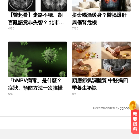
【醫起看】走路不穩、胡
拼命喝酒暖身？醫揭爆肝
言亂語竟非失智？ 北市聯
與傷腎危機
4/30
7/20
醫揭開「垃圾包」罕病真
相
「hMPV病毒」是什麼？
順應節氣調體質 中醫揭四
症狀、預防方法一次搞懂
季養生祕訣
5/4
8/6
Recommended by
千金股跌落神壇！國巨收540元 分