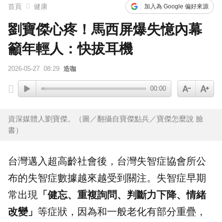
首頁
健康
加入為 Google 偏好來源
劉寶傑心疼！馬西屏爆失憶內幕
籲年輕人：快拔耳機
2026-05-27
08:29
造咖
00:00
資深媒體人劉寶傑。（圖／翻攝自寶傑點兵／寶傑怎麼說 臉
書）
台灣邁入超高齡社會後，台灣
失智症
協會所公
布的失智症數據越來越受到關注。失智症早期
常出現
「健忘、重複詢問、判斷力下降、情緒
改變」
等症狀，因為和一般老化有部分重疊，