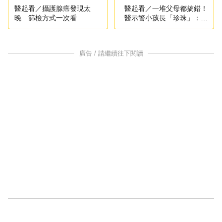
醫起看／攝護腺癌發現太
醫起看／一堆父母都搞錯！
晚 篩檢方式一次看
醫示警小孩長「珍珠」：小
心蔓延
廣告 / 請繼續往下閱讀