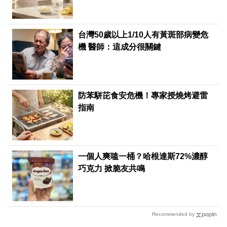
台灣50歲以上1/10人有黃斑部病變危
機 醫師：這成分很關鍵
防苯駢芘食安危機！專家授燒烤避雷
指南
PR
一個人爽嗑一桶？哈根達斯72%濃醇
巧克力 掀脆友共鳴
Recommended by