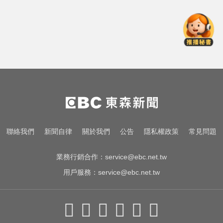
析師：只是剛開始
資深歌手「小秦漢」張海漢辭世享
壽68歲 好友證實噩耗
川普簽署行政命令！限縮出生公民
權並禁生育旅遊
千金股跌落神壇！國巨收540元 分
析師：只是剛開始
資深歌手「小秦漢」張海漢辭世享
聯絡我們
新聞自律
關於我們
公告
隱私權政策
常見問題
壽68歲 好友證實噩耗
業務行銷合作：
service@ebc.net.tw
用戶服務：
service@ebc.net.tw