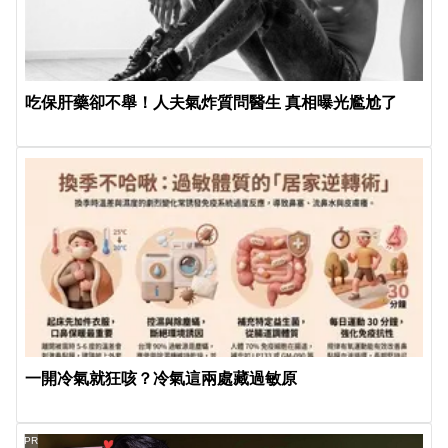
吃保肝藥卻不舉！人夫氣炸質問醫生 真相曝光尷尬了
一開冷氣就狂咳？冷氣這兩處藏過敏原
PR