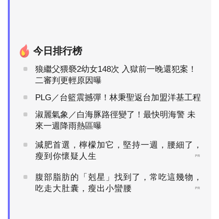
今日排行榜
狼繼父猥褻2幼女148次 入獄前一晚還犯案！
二審判更輕原因曝
PLG／台籃震撼彈！林秉聖返台加盟洋基工程
淑麗氣象／白海豚路徑變了！最快明海警 未
來一週降雨熱區曝
減肥首選，檸檬加它，堅持一週，腰細了，
瘦到你懷疑人生
PR
腹部脂肪的「剋星」找到了，常吃這幾物，
吃走大肚囊，瘦出小蠻腰
PR