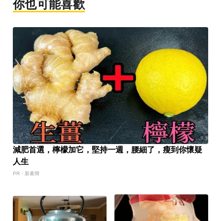
你也可能喜歡
減肥首選，檸檬加它，堅持一週，腰細了，瘦到你懷疑
人生
PR・新素簡