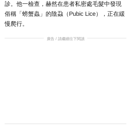
診。他一檢查，赫然在患者私密處毛髮中發現
俗稱「
螃蟹
蟲」的
陰蝨
（Pubic Lice），正在緩
慢爬行。
廣告 / 請繼續往下閱讀