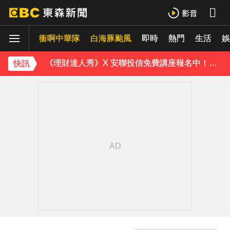
15年摯愛離世！唐綺陽頭七驚見「驚人畫面」感動喊：真不是蓋的
衝啊中華隊
下載東森App，隨時掌握天下大小事！
白海豚颱風
即時
熱門
生活
娛
《理財達人秀》X 安聯投信免費講座報名中！搶先卡位 2027
快訊