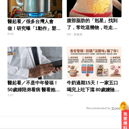
腹部脂肪的「剋星」找到
醫起看／很多台灣人會
了，常吃這幾物，吃走大
做！研究曝「1動作」塑膠
肚囊，瘦出小蠻腰
8/18
微粒少90%
PR・新素簡
醫起看／不是中年發福！
牛奶過期15天！一家五口
50歲婦陪弟看病 醫看她一
喝完上吐下瀉 80歲嬤險喪
7/27
7/14
眼揪出腦中長瘤
命
Recommended by