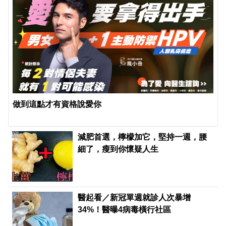
做到這點才有資格說愛你
PR
減肥首選，檸檬加它，堅持一週，腰
細了，瘦到你懷疑人生
醫起看／新冠單週就診人次暴增
34%！醫曝4病毒橫行社區