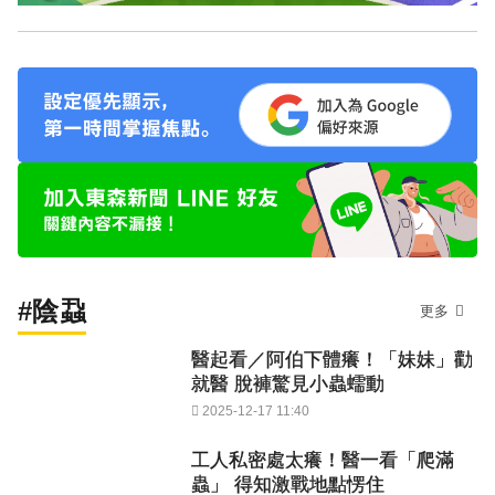
#陰蝨
更多
醫起看／阿伯下體癢！「妹妹」勸
就醫 脫褲驚見小蟲蠕動
2025-12-17 11:40
工人私密處太癢！醫一看「爬滿
蟲」 得知激戰地點愣住