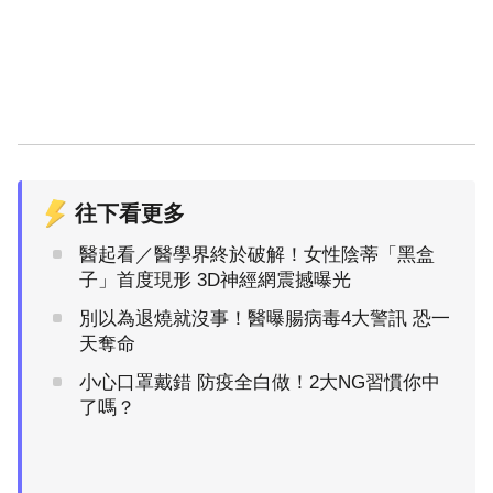
往下看更多
醫起看／醫學界終於破解！女性陰蒂「黑盒
子」首度現形 3D神經網震撼曝光
別以為退燒就沒事！醫曝腸病毒4大警訊 恐一
天奪命
小心口罩戴錯 防疫全白做！2大NG習慣你中
了嗎？