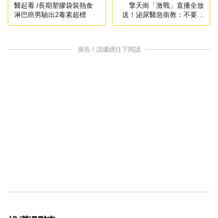
醫起看 /長期塑膠袋裝熱食
擎天崗「激戰」直播全放
淋巴癌男驗出2毒素超標
送！泌尿醫急衛教：不要在
晴天...
廣告 / 請繼續往下閱讀