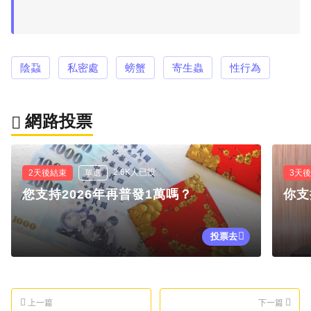
陰蝨
私密處
螃蟹
寄生蟲
性行為
網路投票
2.6K人已投
2天後結束
單選
3天
您支持2026年再普發1萬嗎？
你支
投票去
上一篇
下一篇