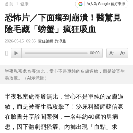
首頁
健康
加入為 Google 偏好來源
恐怖片／下面癢到崩潰！醫驚見
陰毛藏「螃蟹」瘋狂吸血
2026-05-15
09:35
責任編輯 許淳雅
00:00
半夜私密處奇癢無比，當心不是單純的皮膚過敏，而是被寄生
蟲攻擊。（AI示意圖）
半夜
私密處
奇癢無比，當心不是單純的皮膚過
敏，而是被
寄生蟲
攻擊了！泌尿科醫師蘇信豪
在臉書分享診間案例，一名年約40歲的男病
患，因下體劇烈搔癢、內褲出現「血點」求