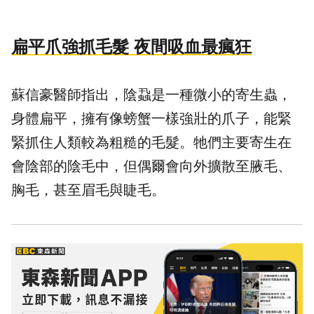
扁平爪強抓毛髮 夜間吸血最瘋狂
蘇信豪醫師指出，陰蝨是一種微小的寄生蟲，
身體扁平，擁有像螃蟹一樣強壯的爪子，能緊
緊抓住人類較為粗糙的毛髮。牠們主要寄生在
會陰部的陰毛中，但偶爾會向外擴散至腋毛、
胸毛，甚至眉毛與睫毛。