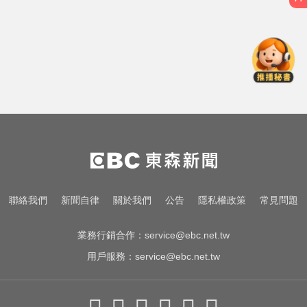
台股回檔ETF全賺「該跑嗎？」網
揭最大陷阱 勸調節1類股
Google人工智慧部門高層人事大地
震 股價重挫4%
後悔讓Lulu嫁給陳漢典！Lu爸落淚
吐「真實原因」陳漢典壓力爆棚
台股回檔ETF全賺「該跑嗎？」網
揭最大陷阱 勸調節1類股
Google人工智慧部門高層人事大地
聯絡我們
新聞自律
關於我們
公告
隱私權政策
常見問題
震 股價重挫4%
業務行銷合作：
service@ebc.net.tw
用戶服務：
service@ebc.net.tw