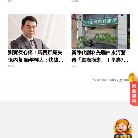
8/4
8/26
名
率低
劉寶傑心疼！馬西屏爆失
新陳代謝科先驅白永河驚
憶內幕 籲年輕人：快拔耳
傳「血癌病逝」！享壽75
5/27
8/1
機
歲
Recommended by
南部今演習不降速！今早10點手機
狂響 違者最高罰15萬
資深歌手「小秦漢」張海漢辭世享
壽68歲 好友證實噩耗