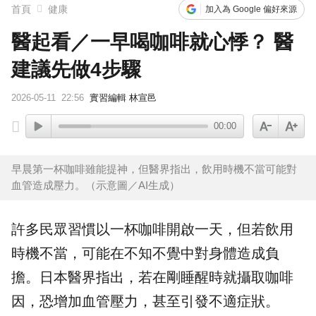
首頁
健康
加入為 Google 偏好來源
醫起看／一早喝咖啡就心悸？ 醫
建議先做4步驟
2026-05-11
22:56
實習編輯 林宣邑
00:00
早晨第一杯咖啡雖能提神，但醫界指出，飲用時機不當可能對
血管造成壓力。（示意圖／AI生成）
許多民眾習慣以一杯
咖啡
開啟一天，但若飲用
時機不當，可能在不知不覺中對身體造成負
擔。日本醫界指出，若在剛睡醒時就攝取咖啡
因，恐增加血管壓力，甚至引發不適症狀。