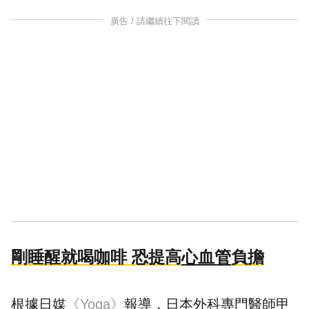
廣告 / 請繼續往下閱讀
剛睡醒就喝咖啡 恐提高
心血管
負擔
根據日媒
《Yoga》
報導，日本外科專門醫師甲