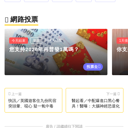
網路投票
3.6K人已投
今天結束
單選
1天
您支持2026年再普發1萬嗎？
你支
投票去
上一篇
下一篇
快訊／英國遊客住九份民宿
醫起看／中配爆進口黑心餐
突頭暈、噁心 疑一氧中毒
具！醫曝：大腦神經恐退化
廣告 / 請繼續往下閱讀