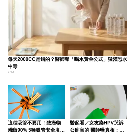
每天2000CC是錯的？醫師曝「喝水黃金公式」猛灌恐水
中毒
7/14
這種吸管不要用！致癌物
醫起看／女友染HPV哭訴
殘留90% 5種吸管安全度排
公廁害的 醫師曝真相：機