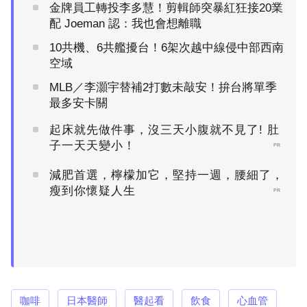
金牌員工轉投李多慧！剪輯師突暴紅狂接20業
配 Joeman 認：我也會想離職
10共機、6共艦擾台！6架次越中線侵中部西南
空域
MLB／李灝宇替補2打數未敲安！拚台將單季
最多安卡關
起床就先做件事，沒三天小腹就不見了! 肚
子一天天變小！
PR
減肥首選，檸檬加它，堅持一週，腰細了，
瘦到你懷疑人生
PR
咖啡
日本醫師
醫起看
飲食
心血管