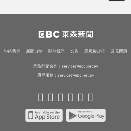
中職／日本女星松川星首次來台開
球！為統一獅女孩日揭幕
南部今演習不降速！今早10點手機
狂響 違者最高罰15萬
資深歌手「小秦漢」張海漢辭世享
聯絡我們
新聞自律
關於我們
公告
隱私權政策
常見問題
壽68歲 好友證實噩耗
業務行銷合作：
service@ebc.net.tw
用戶服務：
service@ebc.net.tw