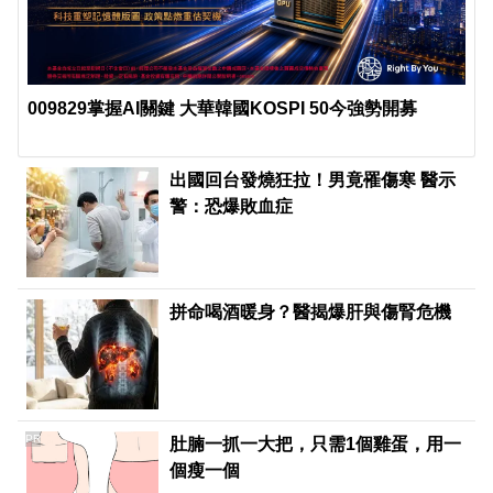
009829掌握AI關鍵 大華韓國KOSPI 50今強勢開募
出國回台發燒狂拉！男竟罹傷寒 醫示
警：恐爆敗血症
拼命喝酒暖身？醫揭爆肝與傷腎危機
PR
肚腩一抓一大把，只需1個雞蛋，用一
個瘦一個