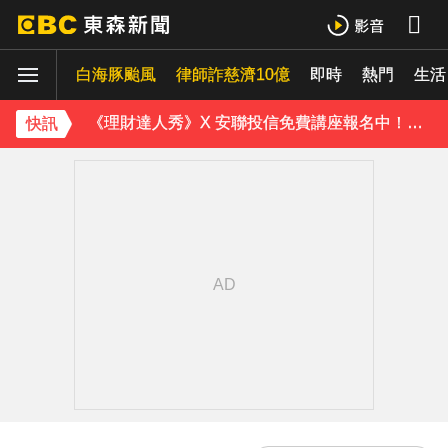
《理財達人秀》X 安聯投信免費講座報名中！搶先卡位 2027
白海豚颱風
下載東森App，隨時掌握天下大小事！
律師詐慈濟10億
即時
熱門
生活
《理財達人秀》X 安聯投信免費講座報名中！搶先卡位 2027
快訊