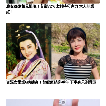
脆友都說相見恨晚！苦甜72%比利時巧克力 大人味爆
紅！
資深女星爆6病纏身！曾癱瘓躺床半年 下半身只剩骨頭