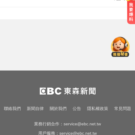
台南死亡車禍！轎車遭大貨車壓
「扭曲變形」男駕駛受困亡
南韓影帝涉毒案後近況曝！劉亞仁
親密照瘋傳 他高調示愛
姜厚任女友3碩1博遭質疑！精神科
醫師憂受騙：恐是幻謊者
台南死亡車禍！轎車遭大貨車壓
「扭曲變形」男駕駛受困亡
南韓影帝涉毒案後近況曝！劉亞仁
聯絡我們
新聞自律
關於我們
公告
隱私權政策
常見問題
親密照瘋傳 他高調示愛
業務行銷合作：
service@ebc.net.tw
用戶服務：
service@ebc.net.tw