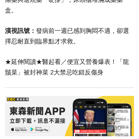
盒。
漠視訊號：
發病前一週已感到胸悶不適，卻選
擇忍耐直到臨界點才求救。
★延伸閱讀★
醫起看／便宜又營養爆表！「龍
鬚菜」被封神菜 2大禁忌吃錯反傷身