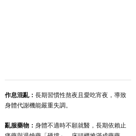
作息混亂：
長期習慣性熬夜且愛吃宵夜，導致
身體代謝機能嚴重失調。
亂服藥物：
身體不適時不願就醫，長期依賴止
痛藥與退燒藥「硬撐」，床頭櫃堆滿成藥藥