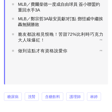
MLB／費爾柴德一度成自由球員 簽小聯盟約
重回水手3A
MLB／鄭宗哲3A敲安貢獻3打點 鄧愷威中繼挨
轟無關勝敗
脆友都說相見恨晚！苦甜72%比利時巧克力
大人味爆紅！
PR
做到這點才有資格說愛你
PR
糖尿病
洗腎
含糖飲料
護理師
林婷