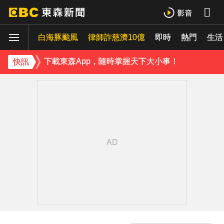
42歲情色女星要結婚了！甜嫁「前職棒選手」浪漫告白：迅速奪走我的心
白海豚颱風
律師詐慈濟10億
即時
熱門
吳東諺結婚10年超寵妻！「主動帶娃」羨煞人妻女星 她認了：心很酸
生活
下載東森App，隨時掌握天下大小事！
快訊
才連莊金鐘紅毯主持！夏和熙突曝「像被卡車撞」備賽狂操滿手繭