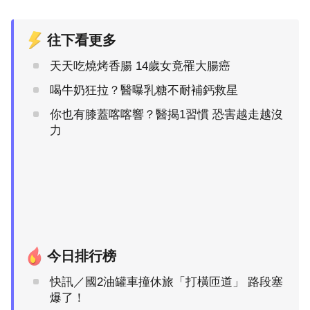
往下看更多
天天吃燒烤香腸 14歲女竟罹大腸癌
喝牛奶狂拉？醫曝乳糖不耐補鈣救星
你也有膝蓋喀喀響？醫揭1習慣 恐害越走越沒
力
今日排行榜
快訊／國2油罐車撞休旅「打橫匝道」 路段塞
爆了！