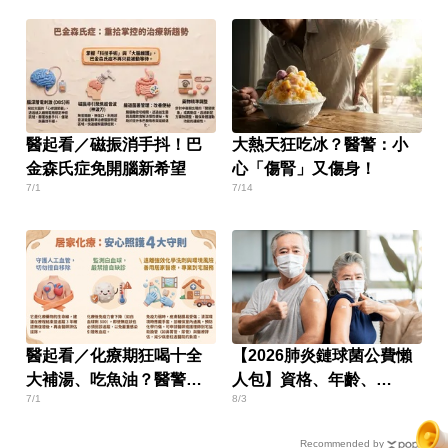
醫起看／磁振消手抖！巴
大熱天狂吃冰？醫警：小
金森氏症免開腦新希望
心「傷腎」又傷身！
7/1
7/14
醫起看／化療期狂喝十全
【2026肺炎鏈球菌公費懶
大補湯、吃魚油？醫警告
人包】資格、年齡、
7/1
8/3
「2大恐怖後果」
PCV20／PCV21疫苗、接
種流程一次看
Recommended by