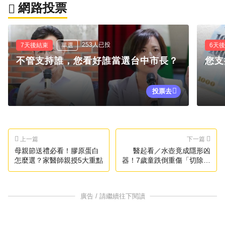
網路投票
253人已投
7天後結束
單選
6天
不管支持誰，您看好誰當選台中市長？
您支
投票去
上一篇
下一篇
母親節送禮必看！膠原蛋白
醫起看／水壺竟成隱形凶
怎麼選？家醫師親授5大重點
器！7歲童跌倒重傷「切除胰
脾」 醫曝關鍵原因
廣告 / 請繼續往下閱讀