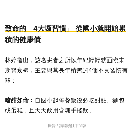
致命的「4大壞習慣」 從國小就開始累
積的健康債
林婷指出，該名患者之所以年紀輕輕就面臨末
期腎衰竭，主要與其長年積累的4個不良習慣有
關：
嗜甜如命：
自國小起每餐飯後必吃甜點、麵包
或蛋糕，且天天飲用含糖手搖飲。
廣告 / 請繼續往下閱讀