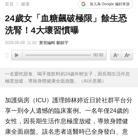
首頁
健康
加入為 Google 偏好來源
24歲女「血糖飆破極限」餘生恐
洗腎！4大壞習慣曝
2026-05-09
11:02
實習編輯 鄒鎮宇
00:00
一名愛吃甜食、喝手搖飲料的24歲年輕女子，因長期生活作息
極度放縱，導致身體健康全面崩盤。（AI示意圖）
加護病房（ICU）
護理師
林婷
近日於社群平台分
享一則令人遺憾的臨床案例。一名年僅24歲的
女性，因長期生活作息極度放縱，導致身體健
康全面崩盤。該名患者送醫時已全身發白、意