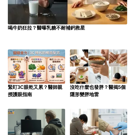
喝牛奶狂拉？醫曝乳糖不耐補鈣救星
緊盯3C眼乾又累？醫師親
沒吃什麼也發胖？醫揭5個
授護眼指南
隱形變胖地雷