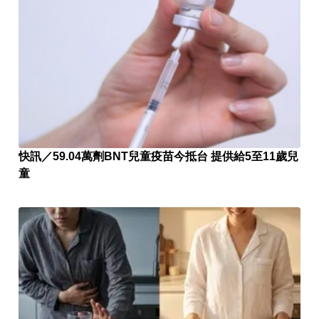
快訊／59.04萬劑BNT兒童疫苗今抵台 提供給5至11歲兒
童